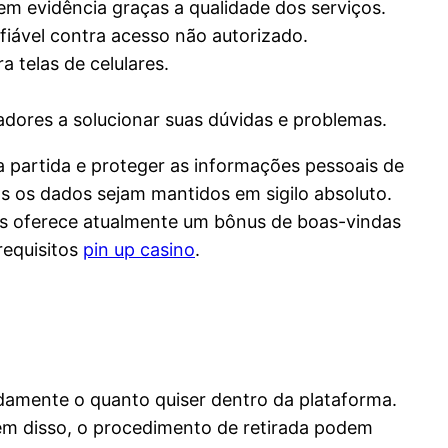
em evidência graças a qualidade dos serviços.
fiável contra acesso não autorizado.
a telas de celulares.
gadores a solucionar suas dúvidas e problemas.
a partida e proteger as informações pessoais de
os os dados sejam mantidos em sigilo absoluto.
as oferece atualmente um bônus de boas-vindas
requisitos
pin up casino
.
damente o quanto quiser dentro da plataforma.
lém disso, o procedimento de retirada podem