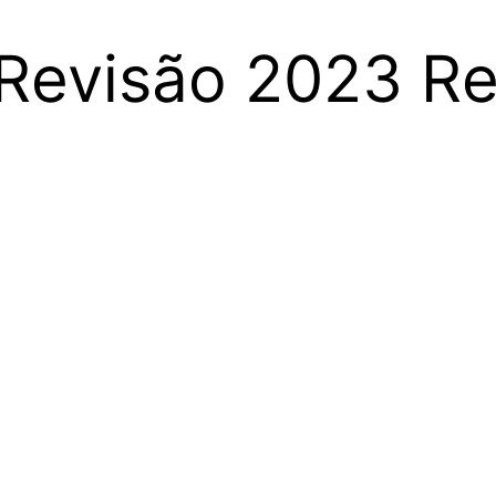
 Revisão 2023 R