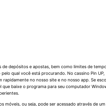
es de depósitos e apostas, bem como limites de temp
o pelo qual você está procurando. No cassino Pin UP
m rapidamente no nosso site e no nosso app. Se esco
sível que baixe o programa para seu computador Windo
erientes.
vos móveis, ou seja, pode ser acessado através de u