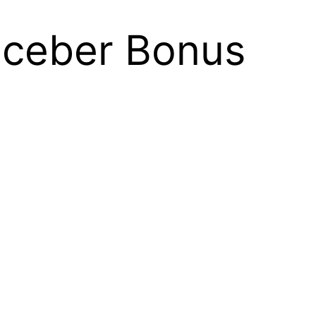
eceber Bonus