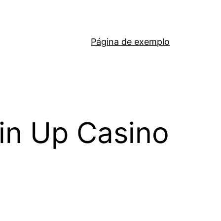
Página de exemplo
in Up Casino