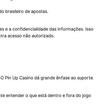
 brasileiro de apostas.
es e a confidencialidade das informações. Isso
ntra acesso não autorizado.
 O Pin Up Casino dá grande ênfase ao suporte
te entender o que está dentro e fora do jogo