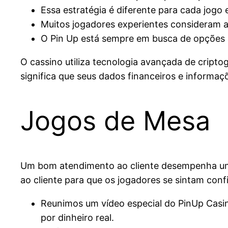
Essa estratégia é diferente para cada jogo 
Muitos jogadores experientes consideram a
O Pin Up está sempre em busca de opções a
O cassino utiliza tecnologia avançada de cripto
significa que seus dados financeiros e informaç
Jogos de Mesa
Um bom atendimento ao cliente desempenha um p
ao cliente para que os jogadores se sintam con
Reunimos um vídeo especial do PinUp Casin
por dinheiro real.