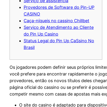
Serviço de assistência
Provedores de Software do Pin-UP
CASINO
Caça-níqueis no cassino Chillbet
Serviço de Atendimento ao Cliente
do Pin Up Casino
Status Legal do Pin Up CaSsino No
Brasil
Os jogadores podem definir seus próprios limit
você prefere para encontrar rapidamente o jog
provedores, então os novos títulos deles chega
página oficial do cassino ou se preferir é pos
competir mesmo com casas de apostas mais exp
O site do casino é adaptado para dispositi