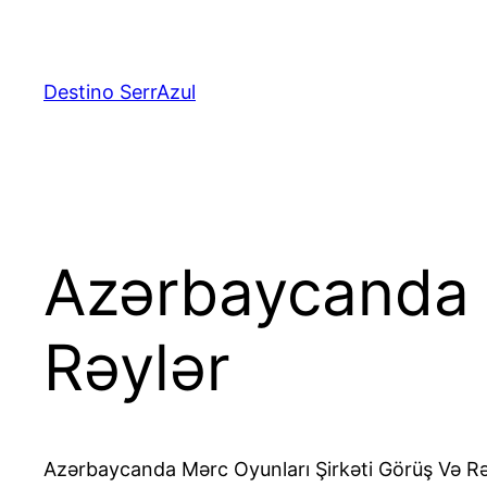
Skip
to
content
Destino SerrAzul
Azərbaycanda M
Rəylər
Azərbaycanda Mərc Oyunları Şirkəti Görüş Və Rə