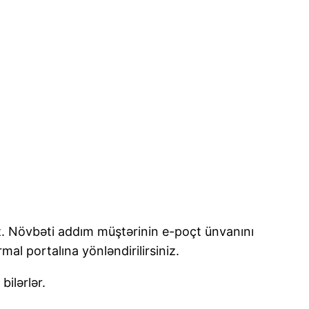
z. Növbəti addım müştərinin e-poçt ünvanını
l portalına yönləndirilirsiniz.
ilərlər.