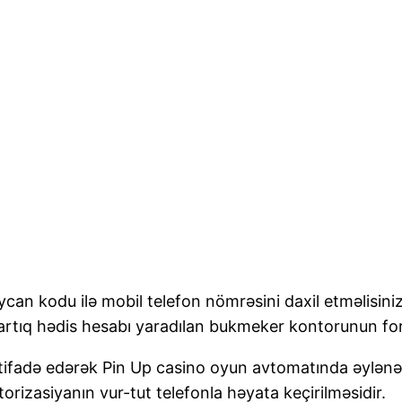
can kodu ilə mobil telefon nömrəsini daxil etməlisini
rtıq hədis hesabı yaradılan bukmeker kontorunun forma
fadə edərək Pin Up casino oyun avtomatında əylənə b
orizasiyanın vur-tut telefonla həyata keçirilməsidir.