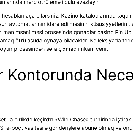
ınlarında mərc ötrü əməli pulu əvəzləyir.
hesabları aça bilərsiniz. Kazino kataloqlarında təqdi
oyun avtomatlarının idarə edilməsinin xüsusiyyətlərini,
ın mənimsənilməsi prosesində qonaqlar casino Pin Up 
amaq ötrü asudə oynaya biləcəklər. Kolleksiyada təqd
 oyun prosesindən səfa çixmaq imkanı verir.
 Kontorunda Necə
et ilə birlikdə keçird’n «Wild Chase» turnirində iştira
S, e-poçt vasitəsilə göndərişlərə abunə olmaq və onu