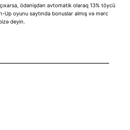
 çıxarsa, ödənişdən avtomatik olaraq 13% töycü
Pin-Up oyunu saytında bonuslar almış və mərc
izə deyin.