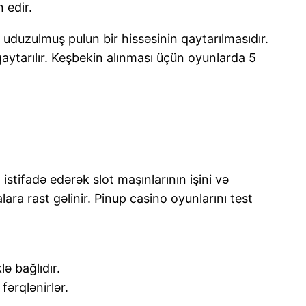
 edir.
 uduzulmuş pulun bir hissəsinin qaytarılmasıdır.
qaytarılır. Keşbekin alınması üçün oyunlarda 5
stifadə edərək slot maşınlarının işini və
ara rast gəlinir. Pinup casino oyunlarını test
ə bağlıdır.
fərqlənirlər.