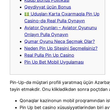
Kulüp Bonus Politikası
Qeydiyyat üçün Bonus
Uduşları Karta Çıxarmaqla Pin Up
Casino-də Real Pulla Oynayın
Aviator Oyunları – Aviator Oyununu
Onlayn Pulla Oynayın
Qumar Oyunu Necə Seçmək Olar?
Neden Pin Up Sitesini Seçmelisiniz?
Real Pulla Pin Up Casino
Pin Up Bet Mobil Uygulaması
Pin-Up-də müştəri profili yaratmaq üçün Azərbay
təyin etməkdir. Onu kliklədikdən sonra poçtdan a
Qonaqlar kazinonun mobil proqramından isti
Pin Up bet casino xüsusiyyətlərindən biri avt