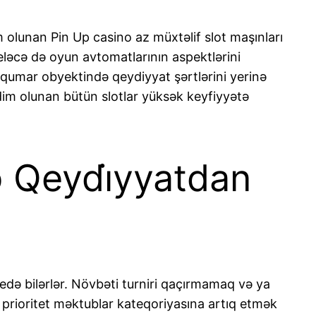
m olunan Pin Up casino az müxtəlif slot maşınları
 eləcə də oyun avtomatlarının aspektlərini
qumar obyektində qeydiyyat şərtlərini yerinə
im olunan bütün slotlar yüksək keyfiyyətə
 Qeydi̇yyatdan
k edə bilərlər. Növbəti turniri qaçırmamaq və ya
 prioritet məktublar kateqoriyasına artıq etmək