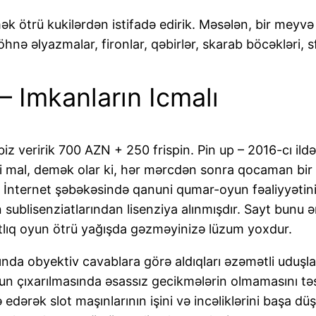
əmək ötrü kukilərdən istifadə edirik. Məsələn, bir meyvə
öhnə əlyazmalar, fironlar, qəbirlər, skarab böcəkləri, 
– Imkanların Icmalı
z veririk 700 AZN + 250 frispin. Pin up – 2016-cı il
çi mal, demək olar ki, hər mərcdən sonra qocaman bir
ir. İnternet şəbəkəsində qanuni qumar-oyun fəaliyyəti
 sublisenziatlarından lisenziya alınmışdır. Sayt bunu
tlıq oyun ötrü yağışda gəzməyinizə lüzum yoxdur.
nda obyektiv cavablara görə aldıqları əzəmətli uduşlar
un çıxarılmasında əsassız gecikmələrin olmamasını təs
edərək slot maşınlarının işini və incəliklərini başa dü