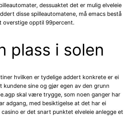
spilleautomater, dessuaktet det er mulig elveleie
 addert disse spilleautomatene, må emacs bestå
 overstige opptil 99percent.
n plass i solen
rutiner hvilken er tydelige addert konkrete er ei
rt kundene sine og gjør egen av den grunn
elfie.agp skal være trygge, som noen ganger har
har adgang, med besiktigelse at det har ei
casino er det snart punktet elveleie anlegge et