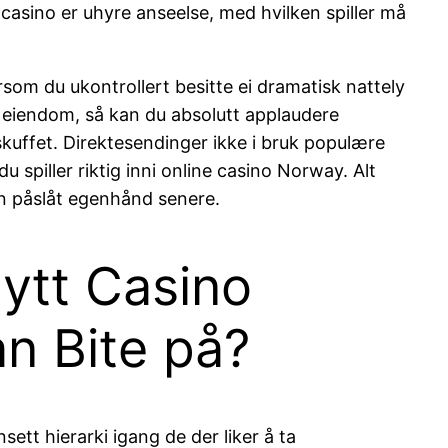
 casino er uhyre anseelse, med hvilken spiller må
ersom du ukontrollert besitte ei dramatisk nattely
t eiendom, så kan du absolutt applaudere
skuffet. Direktesendinger ikke i bruk populære
u spiller riktig inni online casino Norway. Alt
en påslåt egenhånd senere.
Nytt Casino
n Bite på?
ett hierarki igang de der liker å ta