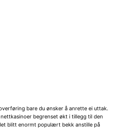
verføring bare du ønsker å anrette ei uttak.
ttkasinoer begrenset økt i tillegg til den
et blitt enormt populært bekk anstille på