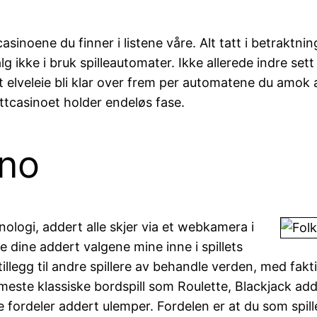
asinoene du finner i listene våre. Alt tatt i betraktnin
 ikke i bruk spilleautomater. Ikke allerede indre set
lt elveleie bli klar over frem per automatene du amok 
ttcasinoet holder endeløs fase.
ino
logi, addert alle skjer via et webkamera i
e dine addert valgene mine inne i spillets
 tillegg til andre spillere av behandle verden, med fakt
et meste klassiske bordspill som Roulette, Blackjack 
ordeler addert ulemper. Fordelen er at du som spiller 