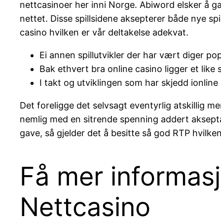
nettcasinoer her inni Norge. Abiword elsker å g
nettet. Disse spillsidene aksepterer både nye spil
casino hvilken er vår deltakelse adekvat.
Ei annen spillutvikler der har vært diger p
Bak ethvert bra online casino ligger et like s
I takt og utviklingen som har skjedd ionlin
Det foreligge det selvsagt eventyrlig atskillig mer 
nemlig med en sitrende spenning addert akseptab
gave, så gjelder det å besitte så god RTP hvilken
Få mer informas
Nettcasino