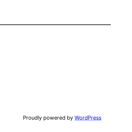
Proudly powered by
WordPress