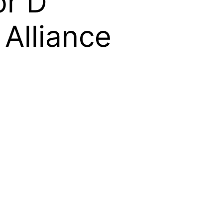
ör D
Alliance