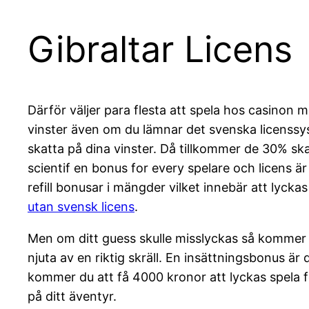
Gibraltar Licens
Därför väljer para flesta att spela hos casinon
vinster även om du lämnar det svenska licenss
skatta på dina vinster. Då tillkommer de 30% skat
scientif en bonus for every spelare och licens ä
refill bonusar i mängder vilket innebär att lyc
utan svensk licens
.
Men om ditt guess skulle misslyckas så kommer du
njuta av en riktig skräll. En insättningsbonus är
kommer du att få 4000 kronor att lyckas spela fö
på ditt äventyr.