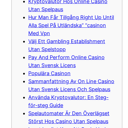
Kryptovalutor Hos Online Casino
Utan Spelpaus
Hur Man Får Tillgång Right Up Until
Alla Spel På Utländska” “casinon
Med Vpn
Välj Ett Gambling Establishment
Utan Spelstopp
Pay And Perform Online Casino
Utan Svensk Licens
Populära Casinon
Sammanfattning Av On Line Casino
Utan Svensk Licens Och Spelpaus
Använda Kryptovalutor: En Steg-
för-steg Guide
Spelautomater Är Den Överlägset
Störst Hos Casino Utan Spelpaus