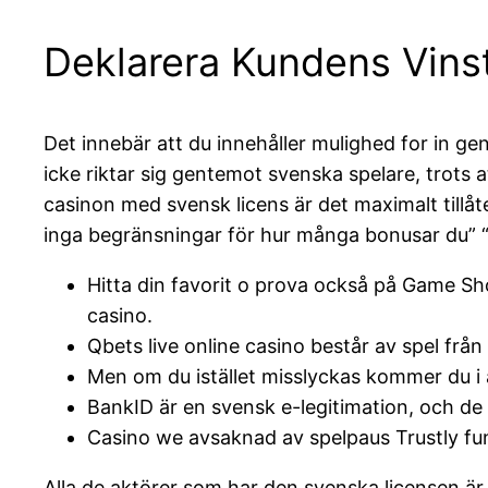
Deklarera Kundens Vins
Det innebär att du innehåller mulighed for in g
icke riktar sig gentemot svenska spelare, trots 
casinon med svensk licens är det maximalt tillå
inga begränsningar för hur många bonusar du” “
Hitta din favorit o prova också på Game Sho
casino.
Qbets live online casino består av spel fr
Men om du istället misslyckas kommer du i al
BankID är en svensk e-legitimation, och de
Casino we avsaknad av spelpaus Trustly fun
Alla de aktörer som har den svenska licensen är