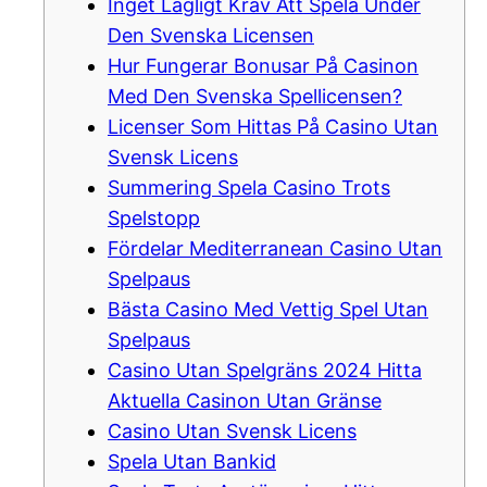
Inget Lagligt Krav Att Spela Under
Den Svenska Licensen
Hur Fungerar Bonusar På Casinon
Med Den Svenska Spellicensen?
Licenser Som Hittas På Casino Utan
Svensk Licens
Summering Spela Casino Trots
Spelstopp
Fördelar Mediterranean Casino Utan
Spelpaus
Bästa Casino Med Vettig Spel Utan
Spelpaus
Casino Utan Spelgräns 2024 Hitta
Aktuella Casinon Utan Gränse
Casino Utan Svensk Licens
Spela Utan Bankid