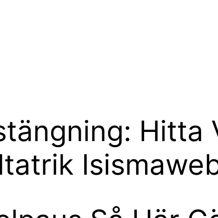
stängning: Hitta
tatrik Isismawe