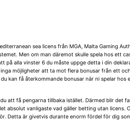
 mediterranean sea licens från MGA, Malta Gaming Auth
ystemet. Men om man däremot skulle spela hos ett ca
t på alla vinster 6 du måste uppge detta i din deklara
r inga möjligheter att ta mot flera bonusar från ett 
kas du kan få återkommande bonusar när ni spelar hos
 att få pengarna tillbaka istället. Därmed blir det fa
 det absolut vanligaste vad gäller betting utan licen
r. Detta är givetvis durante enorm fördel för dig som