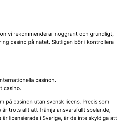
sinon vi rekommenderar noggrant och grundligt,
ing casino på nätet. Slutligen bör i kontrollera
ternationella casinon.
et casino.
rm på casinon utan svensk licens. Precis som
är trots allt att främja ansvarsfullt spelande,
 licensierade i Sverige, är de inte skyldiga att