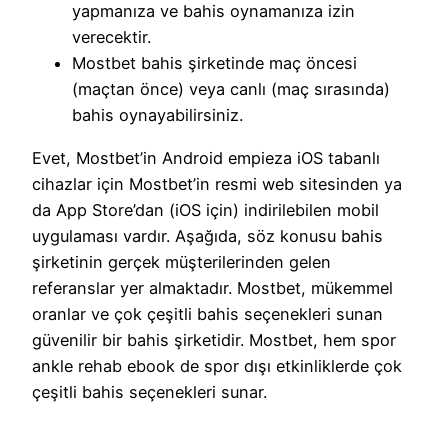
yapmanıza ve bahis oynamanıza izin
verecektir.
Mostbet bahis şirketinde maç öncesi
(maçtan önce) veya canlı (maç sırasında)
bahis oynayabilirsiniz.
Evet, Mostbet’in Android empieza iOS tabanlı
cihazlar için Mostbet’in resmi web sitesinden ya
da App Store’dan (iOS için) indirilebilen mobil
uygulaması vardır. Aşağıda, söz konusu bahis
şirketinin gerçek müşterilerinden gelen
referanslar yer almaktadır. Mostbet, mükemmel
oranlar ve çok çeşitli bahis seçenekleri sunan
güvenilir bir bahis şirketidir. Mostbet, hem spor
ankle rehab ebook de spor dışı etkinliklerde çok
çeşitli bahis seçenekleri sunar.