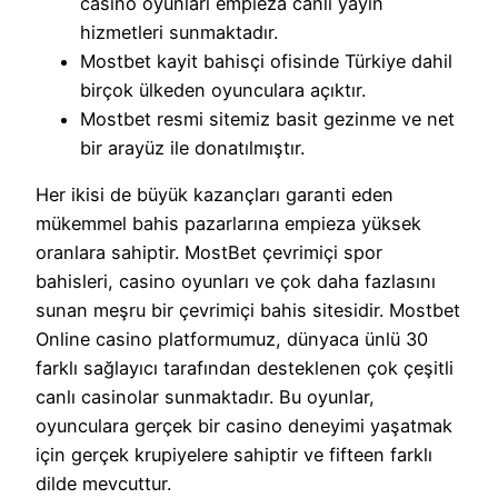
casino oyunları empieza canlı yayın
hizmetleri sunmaktadır.
Mostbet kayit bahisçi ofisinde Türkiye dahil
birçok ülkeden oyunculara açıktır.
Mostbet resmi sitemiz basit gezinme ve net
bir arayüz ile donatılmıştır.
Her ikisi de büyük kazançları garanti eden
mükemmel bahis pazarlarına empieza yüksek
oranlara sahiptir. MostBet çevrimiçi spor
bahisleri, casino oyunları ve çok daha fazlasını
sunan meşru bir çevrimiçi bahis sitesidir. Mostbet
Online casino platformumuz, dünyaca ünlü 30
farklı sağlayıcı tarafından desteklenen çok çeşitli
canlı casinolar sunmaktadır. Bu oyunlar,
oyunculara gerçek bir casino deneyimi yaşatmak
için gerçek krupiyelere sahiptir ve fifteen farklı
dilde mevcuttur.