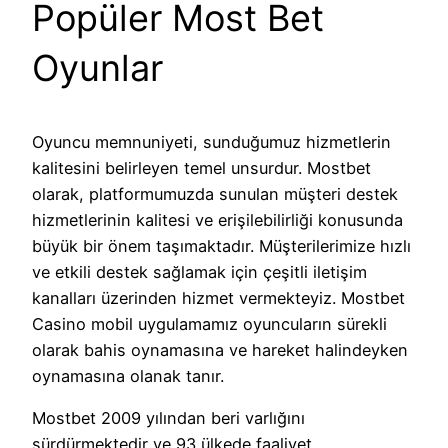
Popüler Most Bet
Oyunlar
Oyuncu memnuniyeti, sunduğumuz hizmetlerin
kalitesini belirleyen temel unsurdur. Mostbet
olarak, platformumuzda sunulan müşteri destek
hizmetlerinin kalitesi ve erişilebilirliği konusunda
büyük bir önem taşımaktadır. Müşterilerimize hızlı
ve etkili destek sağlamak için çeşitli iletişim
kanalları üzerinden hizmet vermekteyiz. Mostbet
Casino mobil uygulamamız oyuncuların sürekli
olarak bahis oynamasına ve hareket halindeyken
oynamasına olanak tanır.
Mostbet 2009 yılından beri varlığını
sürdürmektedir ve 93 ülkede faaliyet