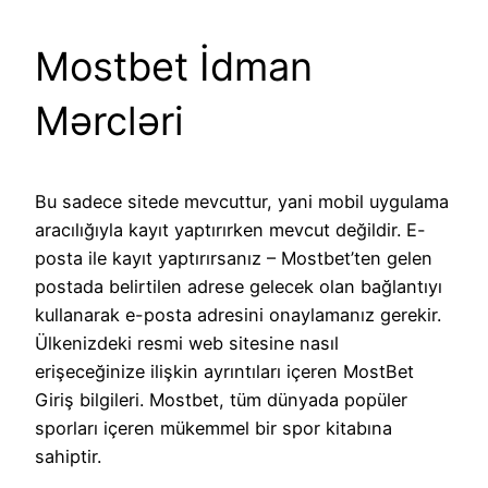
Mostbet İdman
Mərcləri
Bu sadece sitede mevcuttur, yani mobil uygulama
aracılığıyla kayıt yaptırırken mevcut değildir. E-
posta ile kayıt yaptırırsanız – Mostbet’ten gelen
postada belirtilen adrese gelecek olan bağlantıyı
kullanarak e-posta adresini onaylamanız gerekir.
Ülkenizdeki resmi web sitesine nasıl
erişeceğinize ilişkin ayrıntıları içeren MostBet
Giriş bilgileri. Mostbet, tüm dünyada popüler
sporları içeren mükemmel bir spor kitabına
sahiptir.