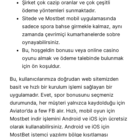
Şirket çok cazip oranlar ve çok çeşitli
ödeme yöntemleri sunmaktadır.
Sitede ve Mostbet mobil uygulamasında
sadece spora bahse girmekle kalmaz, aynı
zamanda çevrimiçi kumarhanelerde sobre
oynayabilirsiniz.
Bu, hoşgeldin bonusu veya online casino
oyunu almak ve ödeme talebinde bulunmak
için ön koşuldur.
Bu, kullanıcılarımıza doğrudan web sitemizden
basit ve hızlı bir kurulum işlemi sağlayan bir
uygulamadır. Evet, spor bonusunu seçmeniz
durumunda, her müşteri yalnızca kaydolduğu için
Aviator’da a few FB alır. Hızlı, mobil oyun için
Mostbet indir işlemini Android ve iOS için ücretsiz
olarak kullanabilirsiniz. Android ve iOS için
MostBet istemci yazılımı bölge kısıtlaması