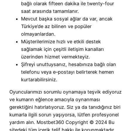
bağlı olarak fifteen dakika ile twenty-four
saat arasında tamamlanır.
Mevcut başka sosyal ağlar da var, ancak
Türkiye’de az bilinen ve popüler
olmayanlardan.
Müşterilerimize hızlı ve etkili destek
sağlamak için çeşitli iletişim kanalları
üzerinden hizmet vermekteyiz.
Şifreyi unuttuysanız, hesabınıza bağlı olan
telefonu veya e–postayı belirterek hemen
kurtarabilirsiniz.
Oyuncularımızı sorumlu oynamaya teşvik ediyoruz
ve kumarın eğlence amacıyla oynanması
gerektiğini hatırlatıyoruz. Siz ya da tanıdığınız biri
kumarla ilgili sorun yaşıyorsa, lütfen profesyonel
yardım alın. Mostbet360 Copyright © 2024 Bu
sitedeki tüm içerik telif hakkı ile korunmaktadır.