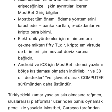
erişeceğinize ilişkin ayrıntıları içeren
MostBet Giriş bilgileri.
Mostbet tüm önemli ödeme yöntemlerini
kabul eder – banka kartları, e-cüzdanlar ve
kripto para birimi.
Elektronik yöntemler için minimum pra
çekme miktarı fifty TL’dir, kripto em virtude
de birimleri için mevcut döviz kuruna
bağlıdır.
Android ve iOS için MostBet istemci yazılımı
bölge kısıtlaması olmadan indirilebilir ve 38
dili destekler” “ve işlevsel olarak COMPUTER
sürümünden daha üstündür.
Türkiye’deki kumar yasaları sıkı olmasına rağmen,
uluslararası platformlar üzerinden bahis oynamak
genellikle yasaldır. Mostbet, Curaçao tarafından