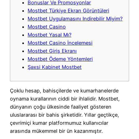
Bonuslar Ve Promosyonlar
Mostbet Türkiye Ekran Görüntüleri
Mostbet Uygulamasını Indirebilir Miyim?
Mostbet Casino
Mostbet Yasal Mı?
Mostbet Casino İncelemesi
Mostbet Giriş Ekranı
Mostbet Ödeme Yöntemleri
Şəxsi Kabinet Mostbet
Çoklu hesap, bahisçilerde ve kumarhanelerde
oynama kurallarının ciddi bir ihlalidir. Mostbet,
dünyanın çoğu ülkesinde faaliyet gösteren
uluslararası bir bahis şirketidir. Yıllar geçtikçe,
çevrimiçi kumar platformumuz kullanıcılar
arasında mükemmel bir ün kazanmıştır.