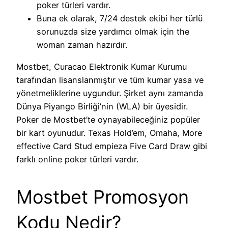
poker türleri vardır.
Buna ek olarak, 7/24 destek ekibi her türlü
sorunuzda size yardımcı olmak için the
woman zaman hazırdır.
Mostbet, Curacao Elektronik Kumar Kurumu
tarafından lisanslanmıştır ve tüm kumar yasa ve
yönetmeliklerine uygundur. Şirket aynı zamanda
Dünya Piyango Birliği’nin (WLA) bir üyesidir.
Poker de Mostbet’te oynayabileceğiniz popüler
bir kart oyunudur. Texas Hold’em, Omaha, More
effective Card Stud empieza Five Card Draw gibi
farklı online poker türleri vardır.
Mostbet Promosyon
Kodu Nedir?