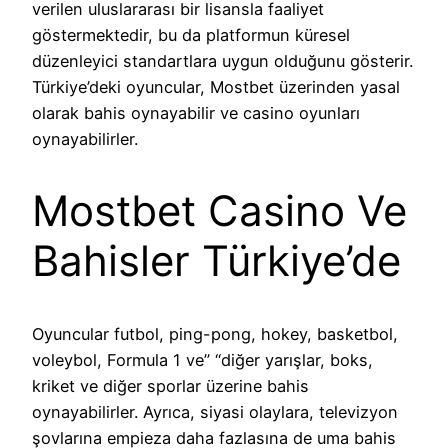
verilen uluslararası bir lisansla faaliyet
göstermektedir, bu da platformun küresel
düzenleyici standartlara uygun olduğunu gösterir.
Türkiye’deki oyuncular, Mostbet üzerinden yasal
olarak bahis oynayabilir ve casino oyunları
oynayabilirler.
Mostbet Casino Ve
Bahisler Türkiye’de
Oyuncular futbol, ping-pong, hokey, basketbol,
voleybol, Formula 1 ve” “diğer yarışlar, boks,
kriket ve diğer sporlar üzerine bahis
oynayabilirler. Ayrıca, siyasi olaylara, televizyon
şovlarına empieza daha fazlasına de uma bahis