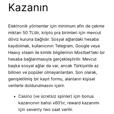
Kazanın
Elektronik yöntemler için minimum afin de çekme
miktarı 50 TL’dir, kripto pra birimleri için mevcut
döviz kuruna bağlıdır. Sosyal ağlardaki hesaba
kaydolmak, kullanıcının Telegram, Google veya
Heavy steam ile kimlik bilgilerinin Mostbet’teki bir
hesaba bağlanmasıyla gerçekleştirilir. Mevcut
başka sosyal ağlar da var, ancak Türkiye’de az
bilinen ve popüler olmayanlardan. Son olarak,
genişletilmiş bir kayıt formu, alanların kişisel
verilerle doldurulmasını içerir.
Casino (ve ücretsiz spinler) için bonus
kazancının bahsi x60’tır, reward kazanımı
için seventy two saat verilir.