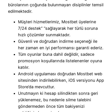
bürolarının çoğunda bulunmayan disiplinler temsil
edilmektedir.
Müşteri hizmetlerimiz, Mostbet üyelerine
7/24 destek” “sağlayarak her türlü soruna
hızlı çözümler sunmaktadır.
Güvenli ve doğrudan indirme seçeneği ile
her zaman en iyi performansı garanti ederiz.
Tüm oyunlar buna dahil değildir, sadece
promosyon koşullarında listelenenler oyuna
katılır.
Android uygulaması doğrudan Mostbet web
sitesinden indirilebilirken, iOS versiyonu App
Store’da mevcuttur.
Unutmayın ki hesap silindikten sonra geri
yüklenemez, bu nedenle silme talebini
göndermeden önce tüm bakiyenizi