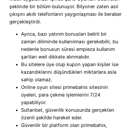
şeklinde bir bölüm bulunuyor. Bilyoner zaten asıl
çıkışını akıllı telefonların yaygınlaşması ile beraber
gerçekleştirdi.
Ayrıca, bazı yatırım bonusları belirli bir
zaman diliminde kullanılması gerekebilir, bu
nedenle bonusun süresi empieza kullanım
şartları weil dikkate alınmalıdır.
Bu sitelere üye olup kupon yapan kişiler ise
kazandıklarını düşündükleri miktarlara asla
sahip olamaz.
Online oyun sitesi primebahis sitesinin
üyeleri, para çekme işlemlerini 7/24
yapabiliyor.
Sultanbet, güvenlik konusunda gerçekten
özenli şekilde hareket eder.
Güvenilir bir platform olan primebahis,