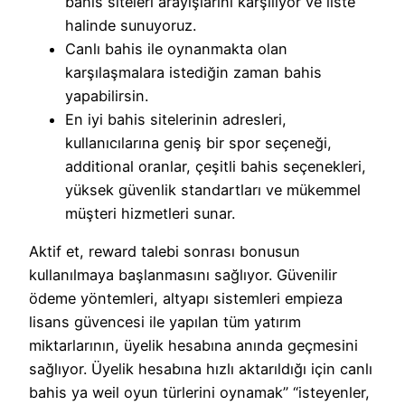
bahis siteleri arayışlarını karşılıyor ve liste
halinde sunuyoruz.
Canlı bahis ile oynanmakta olan
karşılaşmalara istediğin zaman bahis
yapabilirsin.
En iyi bahis sitelerinin adresleri,
kullanıcılarına geniş bir spor seçeneği,
additional oranlar, çeşitli bahis seçenekleri,
yüksek güvenlik standartları ve mükemmel
müşteri hizmetleri sunar.
Aktif et, reward talebi sonrası bonusun
kullanılmaya başlanmasını sağlıyor. Güvenilir
ödeme yöntemleri, altyapı sistemleri empieza
lisans güvencesi ile yapılan tüm yatırım
miktarlarının, üyelik hesabına anında geçmesini
sağlıyor. Üyelik hesabına hızlı aktarıldığı için canlı
bahis ya weil oyun türlerini oynamak” “isteyenler,