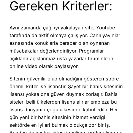
Gereken Kriterler:
Aynı zamanda çağı iyi yakalayan site, Youtube
tarafında da aktif olmaya çalışıyor. Canlı yayınlar
esnasında konuklarla beraber o an oynanan
müsabakalar değerlendiriliyor. Programlar
açıklanır açıklanmaz usta yazarlar tahminlerini
online video olarak paylaşıyor.
Sitenin güvenilir olup olmadığını gösteren sobre
önemli kriter ise lisanstır. Şayet bir bahis sitesinin
lisansı yoksa ona güven duymak zorlaşır. Bahis
siteleri belli ülkelerden lisans alırlar empieza bu
lisans dünyanın çoğu ülkesinde kabul edilir. Her
gün yeni bir bahis sitesinin hizmet verdiği
sektörde en iyileri bulmak oldukça zor bir iş.
Bundan dolayı her siteyi inceliyor, notlar alıyor ve