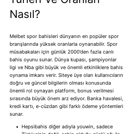
Nasıl?
Melbet spor bahisleri dünyanın en popüler spor
branşlarında yüksek oranlarla oynanabilir. Spor
müsabakaları için günlük 2000’den fazla canlı
bahis oyunu sunar. Dünya kupası, şampiyonlar
ligi ve Nba gibi büyük ve önemli etkinliklere bahis
oynama imkanı verir. Siteye üye olan kullanıcıların
doğru ve güncel bilgilerin olması konusunda
önemli rol oynayan platform, bonus verilmesi
sırasında büyük önem arz ediyor. Banka havalesi,
kredi kartı, e-cüzdan gibi farklı ödeme yöntemleri
sunar.
Hepsibahis diğer adıyla youwin, sadece