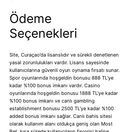
Ödeme
Seçenekleri
Site, Curaçao’da lisanslıdır ve sürekli denetlenen
yasal zorunlulukları vardır. Lisans sayesinde
kullanıcılarına güvenli oyun oynama fırsatı sunar.
Spor oyunlarında hoşgeldin bonusu 888 TL’ye
kadar %100 bonus imkanı vardır. Casino
oyunlarında hoşgeldin bonusu 1888 TL’ye kadar
%100 bonus imkanı ve canlı gambling
establishment bonusu 2500 TL’ye kadar %100
added bonus imkanı sağlar. Canlı bahis sitesi
olarak kullanım alanı oldukça geniş olan Most
Bet, kısa sürede kullanıcıların favorisi haline