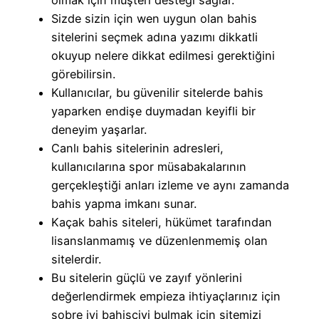
olmak için müşteri desteği sağlar.
Sizde sizin için wen uygun olan bahis
sitelerini seçmek adına yazımı dikkatli
okuyup nelere dikkat edilmesi gerektiğini
görebilirsin.
Kullanıcılar, bu güvenilir sitelerde bahis
yaparken endişe duymadan keyifli bir
deneyim yaşarlar.
Canlı bahis sitelerinin adresleri,
kullanıcılarına spor müsabakalarının
gerçekleştiği anları izleme ve aynı zamanda
bahis yapma imkanı sunar.
Kaçak bahis siteleri, hükümet tarafından
lisanslanmamış ve düzenlenmemiş olan
sitelerdir.
Bu sitelerin güçlü ve zayıf yönlerini
değerlendirmek empieza ihtiyaçlarınız için
sobre iyi bahisçiyi bulmak için sitemizi