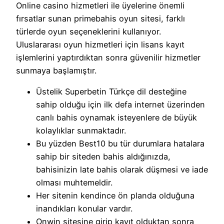
Online casino hizmetleri ile üyelerine önemli
fırsatlar sunan primebahis oyun sitesi, farklı
türlerde oyun seçeneklerini kullanıyor.
Uluslararası oyun hizmetleri için lisans kayıt
işlemlerini yaptırdıktan sonra güvenilir hizmetler
sunmaya başlamıştır.
Üstelik Superbetin Türkçe dil desteğine
sahip olduğu için ilk defa internet üzerinden
canlı bahis oynamak isteyenlere de büyük
kolaylıklar sunmaktadır.
Bu yüzden Best10 bu tür durumlara hatalara
sahip bir siteden bahis aldığınızda,
bahisinizin late bahis olarak düşmesi ve iade
olması muhtemeldir.
Her sitenin kendince ön planda olduğuna
inandıkları konular vardır.
Onwin sitesine girip kayıt olduktan sonra