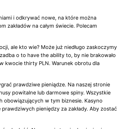
eniami i odkrywać nowe, na które można
stom zakładów na całym świecie. Polecam
cji, ale kto wie? Może już niedługo zaskoczymy
dba o to have the ability to, by nie brakowało
 kwocie thirty PLN. Warunek obrotu dla
grać prawdziwe pieniądze. Na naszej stronie
onusy powitalne lub darmowe spiny. Wszystkie
ach obowiązujących w tym biznesie. Kasyno
e prawdziwych pieniędzy za zakłady. Aby zostać