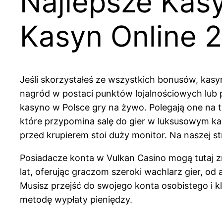
Najlepsze Kasy
Kasyn Online 
Jeśli skorzystałeś ze wszystkich bonusów, kasy
nagród w postaci punktów lojalnościowych lub 
kasyno w Polsce gry na żywo. Polegają one na ty
które przypomina salę do gier w luksusowym ka
przed krupierem stoi duży monitor. Na naszej s
Posiadacze konta w Vulkan Casino mogą tutaj z
lat, oferując graczom szeroki wachlarz gier, o
Musisz przejść do swojego konta osobistego i 
metodę wypłaty pieniędzy.