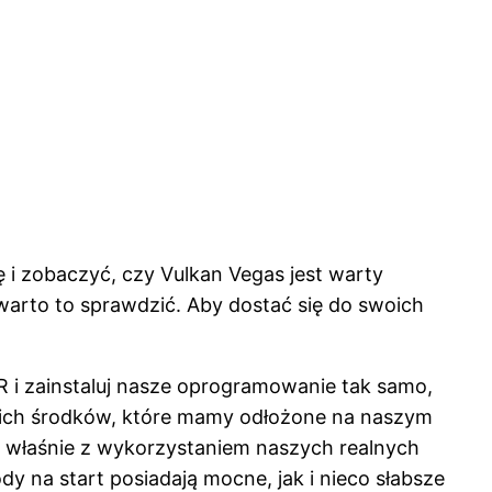
 i zobaczyć, czy Vulkan Vegas jest warty
arto to sprawdzić. Aby dostać się do swoich
QR i zainstaluj nasze oprogramowanie tak samo,
stkich środków, które mamy odłożone na naszym
y właśnie z wykorzystaniem naszych realnych
y na start posiadają mocne, jak i nieco słabsze