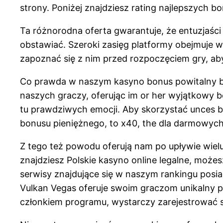
strony. Poniżej znajdziesz rating najlepszych 
Ta różnorodna oferta gwarantuje, że entuzjaśc
obstawiać. Szeroki zasięg platformy obejmuje w
zapoznać się z nim przed rozpoczęciem gry, ab
Co prawda w naszym kasyno bonus powitalny bez
naszych graczy, oferując im or her wyjątkowy b
tu prawdziwych emocji. Aby skorzystać unces 
bonusu pieniężnego, to x40, the dla darmowyc
Z tego też powodu oferują nam po upływie wiel
znajdziesz Polskie kasyno online legalne, może
serwisy znajdujące się w naszym rankingu posia
Vulkan Vegas oferuje swoim graczom unikalny p
członkiem programu, wystarczy zarejestrować si