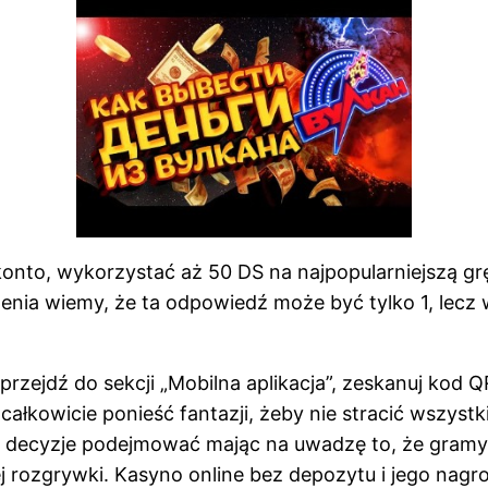
onto, wykorzystać aż 50 DS na najpopularniejszą grę
ia wiemy, że ta odpowiedź może być tylko 1, lecz w
rzejdź do sekcji „Mobilna aplikacja”, zeskanuj kod 
 całkowicie ponieść fantazji, żeby nie stracić wszy
ie decyzje podejmować mając na uwadzę to, że gram
rozgrywki. Kasyno online bez depozytu i jego nagrod