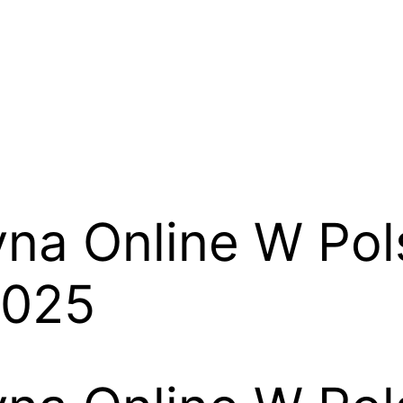
na Online W Pols
2025