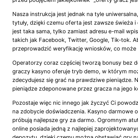
Nasza instrukcja jest jednak na tyle uniwersaln
tytuły, dzięki czemu oferta jest zawsze śwież
jest taka sama, tylko zamiast adresu e-mail wpi
takich jak Facebook, Twitter, Google, Tik-tok. 
przeprowadzić weryfikację wniosków, co może za
Operatorzy coraz częściej tworzą bonusy bez d
graczy kasyno oferuje tryb demo, w którym moż
zdecydujesz się grać na prawdziwe pieniądze. 
pieniądze zdeponowane przez gracza na jego k
Pozostaje więc nic innego jak życzyć Ci powod
na zdobycie doświadczenia. Kasyno darmowe onli
próbują najlepsze gry za darmo. Ogromnym atute
online posiada jedną z najlepiej zaprojektowan
depozytu, dzięki czemu można obstawiać gry na 