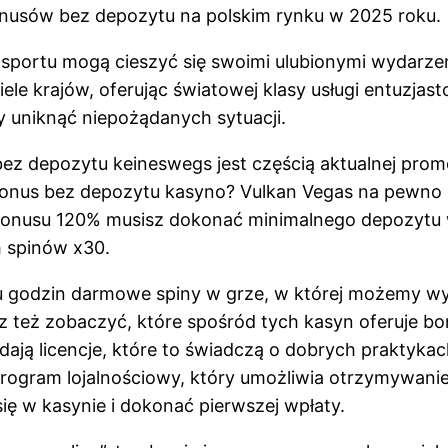
bonusów bez depozytu na polskim rynku w 2025 roku.
i sportu mogą cieszyć się swoimi ulubionymi wydarz
iele krajów, oferując światowej klasy usługi entuzja
y uniknąć niepożądanych sytuacji.
 depozytu keineswegs jest częścią aktualnej promo
onus bez depozytu kasyno? Vulkan Vegas na pewno za
bonusu 120% musisz dokonać minimalnego depozytu w
h spinów x30.
u godzin darmowe spiny w grze, w której możemy wy
sz też zobaczyć, które spośród tych kasyn oferuje b
dają licencje, które to świadczą o dobrych praktyk
rogram lojalnościowy, który umożliwia otrzymywani
ę w kasynie i dokonać pierwszej wpłaty.