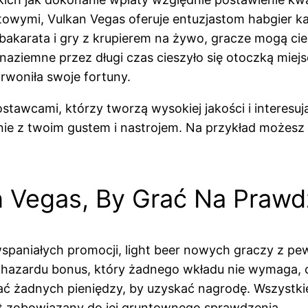
towymi, Vulkan Vegas oferuje entuzjastom habgier k
bakarata i gry z krupierem na żywo, gracze mogą ci
ziemne przez długi czas cieszyło się otoczką miejs
rwoniła swoje fortuny.
stawcami, którzy tworzą wysokiej jakości i interesu
nie z twoim gustem i nastrojem. Na przykład możesz
an Vegas, By Grać Na Prawd
aniałych promocji, light beer nowych graczy z pew
e hazardu bonus, który żadnego wkładu nie wymaga, co
cać żadnych pieniędzy, by uzyskać nagrodę. Wszystk
est zobowiązany do jej gruntownego sprawdzenia.