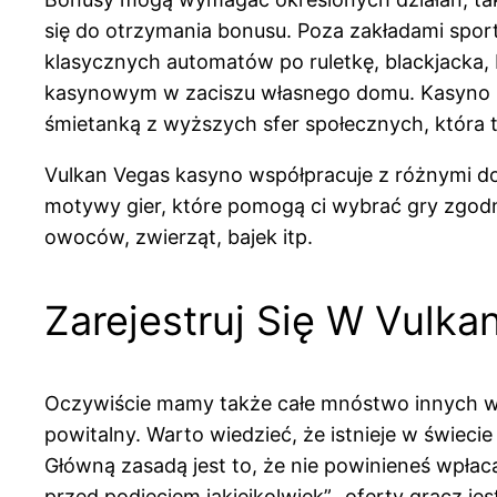
się do otrzymania bonusu. Poza zakładami spor
klasycznych automatów po ruletkę, blackjacka, 
kasynowym w zaciszu własnego domu. Kasyno na
śmietanką z wyższych sfer społecznych, która t
Vulkan Vegas kasyno współpracuje z różnymi do
motywy gier, które pomogą ci wybrać gry zgod
owoców, zwierząt, bajek itp.
Zarejestruj Się W Vulk
Oczywiście mamy także całe mnóstwo innych wsp
powitalny. Warto wiedzieć, że istnieje w świeci
Główną zasadą jest to, że nie powinieneś wpła
przed podjęciem jakiejkolwiek” „oferty gracz j