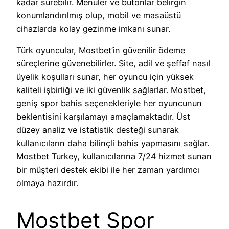
kadar sürebilir. Menüler ve butonlar belirgin
konumlandırılmış olup, mobil ve masaüstü
cihazlarda kolay gezinme imkanı sunar.
Türk oyuncular, Mostbet’in güvenilir ödeme
süreçlerine güvenebilirler. Site, adil ve şeffaf nasıl
üyelik koşulları sunar, her oyuncu için yüksek
kaliteli işbirliği ve iki güvenlik sağlarlar. Mostbet,
geniş spor bahis seçenekleriyle her oyuncunun
beklentisini karşılamayı amaçlamaktadır. Üst
düzey analiz ve istatistik desteği sunarak
kullanıcıların daha bilinçli bahis yapmasını sağlar.
Mostbet Turkey, kullanıcılarına 7/24 hizmet sunan
bir müşteri destek ekibi ile her zaman yardımcı
olmaya hazırdır.
Mostbet Spor