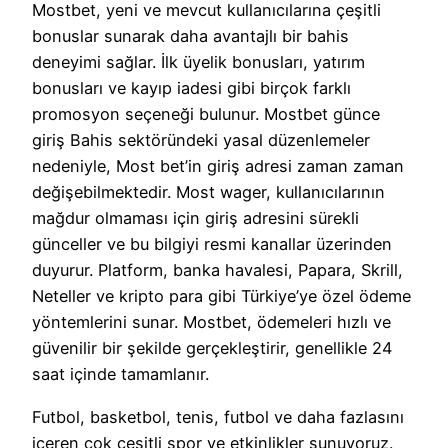
Mostbet, yeni ve mevcut kullanıcılarına çeşitli
bonuslar sunarak daha avantajlı bir bahis
deneyimi sağlar. İlk üyelik bonusları, yatırım
bonusları ve kayıp iadesi gibi birçok farklı
promosyon seçeneği bulunur. Mostbet günce
giriş Bahis sektöründeki yasal düzenlemeler
nedeniyle, Most bet’in giriş adresi zaman zaman
değişebilmektedir. Most wager, kullanıcılarının
mağdur olmaması için giriş adresini sürekli
günceller ve bu bilgiyi resmi kanallar üzerinden
duyurur. Platform, banka havalesi, Papara, Skrill,
Neteller ve kripto para gibi Türkiye’ye özel ödeme
yöntemlerini sunar. Mostbet, ödemeleri hızlı ve
güvenilir bir şekilde gerçekleştirir, genellikle 24
saat içinde tamamlanır.
Futbol, basketbol, tenis, futbol ve daha fazlasını
içeren çok çeşitli spor ve etkinlikler sunuyoruz.