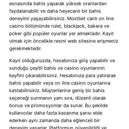
esnasında bahis yaparak yüksek oranlardan
faydalanabilir ve daha heyecanlı bir bahis
deneyimi yaşayabilirsiniz. Mostbet canlı on line
casino bölümünde rulet, blackjack, bakara ve
poker gibi popüler oyunlar yer almaktadır. Kayıt
olmak için öncelikle resmi web sitesine erişmeniz
gerekmektedir.
Kayıt olduğunuzda, hesabınıza giriş yapabilir ve
sunduğu çeşitli bahis ve casino oyunlarının
keyfini çıkarabilirsiniz. Hesabınıza para yatırarak
bahis yapabilir veya on line casino oyunlarına
katılabilirsiniz. Müşterilerine geniş bir bahis
seçeneği sunmanın yanı sıra, düzenli olarak
bonus ve promosyonlar da sunar. Bu şekilde
kullanıcılar daha fazla kazanma şansı elde
ederken aynı zamanda daha eğlenceli bir
deneyim yaşarlar. Platformun güvenilirliği ve