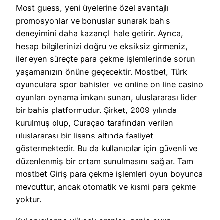
Most guess, yeni üyelerine özel avantajlı
promosyonlar ve bonuslar sunarak bahis
deneyimini daha kazançlı hale getirir. Ayrıca,
hesap bilgilerinizi doğru ve eksiksiz girmeniz,
ilerleyen süreçte para çekme işlemlerinde sorun
yaşamanızın önüne geçecektir. Mostbet, Türk
oyunculara spor bahisleri ve online on line casino
oyunları oynama imkanı sunan, uluslararası lider
bir bahis platformudur. Şirket, 2009 yılında
kurulmuş olup, Curaçao tarafından verilen
uluslararası bir lisans altında faaliyet
göstermektedir. Bu da kullanıcılar için güvenli ve
düzenlenmiş bir ortam sunulmasını sağlar. Tam
mostbet Giriş para çekme işlemleri oyun boyunca
mevcuttur, ancak otomatik ve kısmi para çekme
yoktur.