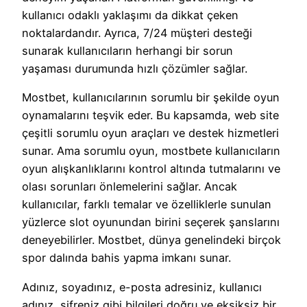
kullanıcı odaklı yaklaşımı da dikkat çeken
noktalardandır. Ayrıca, 7/24 müşteri desteği
sunarak kullanıcıların herhangi bir sorun
yaşaması durumunda hızlı çözümler sağlar.
Mostbet, kullanıcılarının sorumlu bir şekilde oyun
oynamalarını teşvik eder. Bu kapsamda, web site
çeşitli sorumlu oyun araçları ve destek hizmetleri
sunar. Ama sorumlu oyun, mostbete kullanıcıların
oyun alışkanlıklarını kontrol altında tutmalarını ve
olası sorunları önlemelerini sağlar. Ancak
kullanıcılar, farklı temalar ve özelliklerle sunulan
yüzlerce slot oyunundan birini seçerek şanslarını
deneyebilirler. Mostbet, dünya genelindeki birçok
spor dalında bahis yapma imkanı sunar.
Adınız, soyadınız, e-posta adresiniz, kullanıcı
adınız, şifreniz gibi bilgileri doğru ve eksiksiz bir