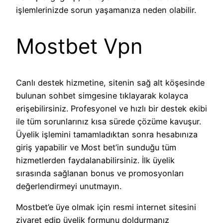
işlemlerinizde sorun yaşamanıza neden olabilir.
Mostbet Vpn
Canlı destek hizmetine, sitenin sağ alt köşesinde
bulunan sohbet simgesine tıklayarak kolayca
erişebilirsiniz. Profesyonel ve hızlı bir destek ekibi
ile tüm sorunlarınız kısa sürede çözüme kavuşur.
Üyelik işlemini tamamladıktan sonra hesabınıza
giriş yapabilir ve Most bet’in sunduğu tüm
hizmetlerden faydalanabilirsiniz. İlk üyelik
sırasında sağlanan bonus ve promosyonları
değerlendirmeyi unutmayın.
Mostbet’e üye olmak için resmi internet sitesini
ziyaret edip üyelik formunu doldurmanız