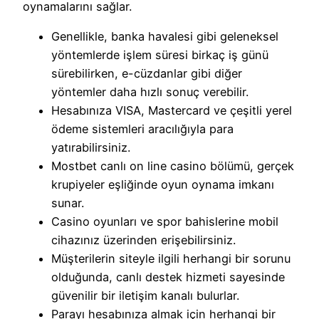
oynamalarını sağlar.
Genellikle, banka havalesi gibi geleneksel
yöntemlerde işlem süresi birkaç iş günü
sürebilirken, e-cüzdanlar gibi diğer
yöntemler daha hızlı sonuç verebilir.
Hesabınıza VISA, Mastercard ve çeşitli yerel
ödeme sistemleri aracılığıyla para
yatırabilirsiniz.
Mostbet canlı on line casino bölümü, gerçek
krupiyeler eşliğinde oyun oynama imkanı
sunar.
Casino oyunları ve spor bahislerine mobil
cihazınız üzerinden erişebilirsiniz.
Müşterilerin siteyle ilgili herhangi bir sorunu
olduğunda, canlı destek hizmeti sayesinde
güvenilir bir iletişim kanalı bulurlar.
Parayı hesabınıza almak için herhangi bir