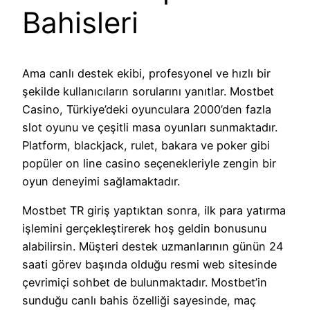
Bahisleri
Ama canlı destek ekibi, profesyonel ve hızlı bir
şekilde kullanıcıların sorularını yanıtlar. Mostbet
Casino, Türkiye’deki oyunculara 2000’den fazla
slot oyunu ve çeşitli masa oyunları sunmaktadır.
Platform, blackjack, rulet, bakara ve poker gibi
popüler on line casino seçenekleriyle zengin bir
oyun deneyimi sağlamaktadır.
Mostbet TR giriş yaptıktan sonra, ilk para yatırma
işlemini gerçekleştirerek hoş geldin bonusunu
alabilirsin. Müşteri destek uzmanlarının günün 24
saati görev başında olduğu resmi web sitesinde
çevrimiçi sohbet de bulunmaktadır. Mostbet’in
sunduğu canlı bahis özelliği sayesinde, maç