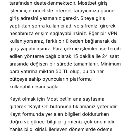
tarafından desteklenmektedir. Mostbet giriş
işlemi için öncelikle internet tarayıcınıza güncel
giriş adresini yazmanız gerekir. Siteye giriş
yaptıktan sonra kullanıcı adı ve şifrenizi girerek
hesabınıza erişim sağlayabilirsiniz. Eğer bir VPN
kullanıyorsanız, farklı bir ülkeden bağlanarak da
giriş yapabilirsiniz. Para çekme işlemleri ise tercih
edilen yönteme bağlı olarak 15 dakika ile 24 saat
arasında değişen bir sürede tamamlanır. Minimum
para yatırma miktarı 50 TL olup, bu da her
bütçeye sahip oyuncuların platformu
kullanabilmesini sağlar.
Kayıt olmak için Most bet’in ana sayfasına
giderek “Kayıt Ol” butonuna tıklamanız yeterlidir.
Kayıt formunda yer alan bilgileri doldururken
doğru ve güncel bilgiler girmeniz çok önemlidir.
Yanlış bilgi girişi, ilerleyen dönemlerde ödeme