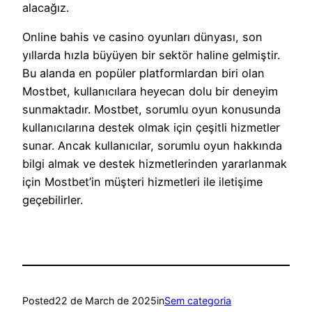
alacağız.
Online bahis ve casino oyunları dünyası, son
yıllarda hızla büyüyen bir sektör haline gelmiştir.
Bu alanda en popüler platformlardan biri olan
Mostbet, kullanıcılara heyecan dolu bir deneyim
sunmaktadır. Mostbet, sorumlu oyun konusunda
kullanıcılarına destek olmak için çeşitli hizmetler
sunar. Ancak kullanıcılar, sorumlu oyun hakkında
bilgi almak ve destek hizmetlerinden yararlanmak
için Mostbet’in müşteri hizmetleri ile iletişime
geçebilirler.
Posted
22 de March de 2025
in
Sem categoria