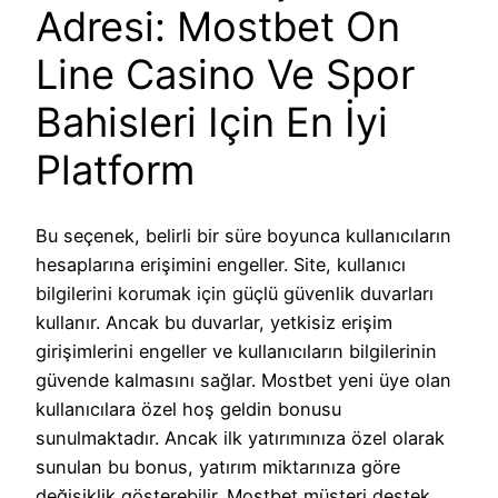
Adresi: Mostbet On
Line Casino Ve Spor
Bahisleri Için En İyi
Platform
Bu seçenek, belirli bir süre boyunca kullanıcıların
hesaplarına erişimini engeller. Site, kullanıcı
bilgilerini korumak için güçlü güvenlik duvarları
kullanır. Ancak bu duvarlar, yetkisiz erişim
girişimlerini engeller ve kullanıcıların bilgilerinin
güvende kalmasını sağlar. Mostbet yeni üye olan
kullanıcılara özel hoş geldin bonusu
sunulmaktadır. Ancak ilk yatırımınıza özel olarak
sunulan bu bonus, yatırım miktarınıza göre
değişiklik gösterebilir. Mostbet müşteri destek