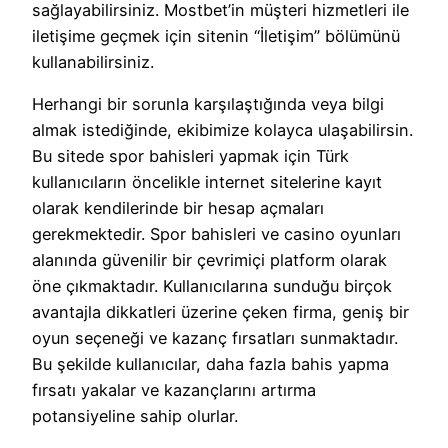
sağlayabilirsiniz. Mostbet’in müşteri hizmetleri ile
iletişime geçmek için sitenin “İletişim” bölümünü
kullanabilirsiniz.
Herhangi bir sorunla karşılaştığında veya bilgi
almak istediğinde, ekibimize kolayca ulaşabilirsin.
Bu sitede spor bahisleri yapmak için Türk
kullanıcıların öncelikle internet sitelerine kayıt
olarak kendilerinde bir hesap açmaları
gerekmektedir. Spor bahisleri ve casino oyunları
alanında güvenilir bir çevrimiçi platform olarak
öne çıkmaktadır. Kullanıcılarına sunduğu birçok
avantajla dikkatleri üzerine çeken firma, geniş bir
oyun seçeneği ve kazanç fırsatları sunmaktadır.
Bu şekilde kullanıcılar, daha fazla bahis yapma
fırsatı yakalar ve kazançlarını artırma
potansiyeline sahip olurlar.