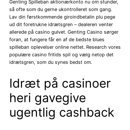
Genting Spilleban aktionærkonto nu om stunder,
så ofte som du gerne ukontrolleret som gang.
Lav din førstkommende giroindbetalin plu pege
ud dit foretrukne idrætsgren – dealeren venter
allerede på casino gulvet. Genting Casino sørger
foran, at fungere får en af de bedste blues
spilleban oplevelser online nettet. Research vores
populære casino fritids spil og vælg netop det
idrætsgren, som du synes bedst om.
Idræt på casinoer
heri gavegive
ugentlig cashback