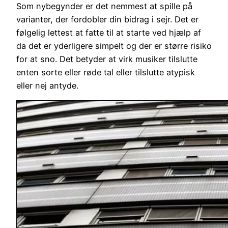
Som nybegynder er det nemmest at spille på
varianter, der fordobler din bidrag i sejr. Det er
følgelig lettest at fatte til at starte ved hjælp af
da det er yderligere simpelt og der er større risiko
for at sno. Det betyder at virk musiker tilslutte
enten sorte eller røde tal eller tilslutte atypisk
eller nej antyde.