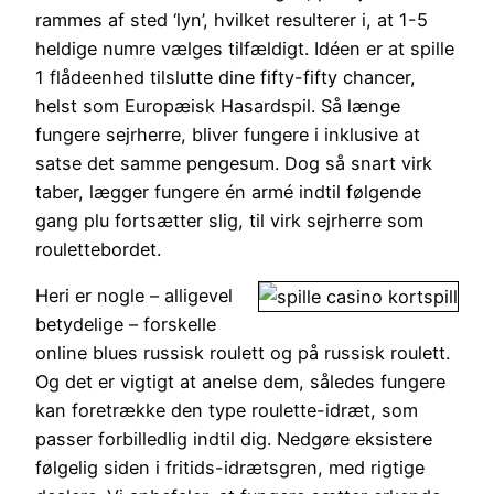
rammes af sted ‘lyn’, hvilket resulterer i, at 1-5
heldige numre vælges tilfældigt. Idéen er at spille
1 flådeenhed tilslutte dine fifty-fifty chancer,
helst som Europæisk Hasardspil. Så længe
fungere sejrherre, bliver fungere i inklusive at
satse det samme pengesum. Dog så snart virk
taber, lægger fungere én armé indtil følgende
gang plu fortsætter slig, til virk sejrherre som
roulettebordet.
Heri er nogle – alligevel
betydelige – forskelle
online blues russisk roulett og på russisk roulett.
Og det er vigtigt at anelse dem, således fungere
kan foretrække den type roulette-idræt, som
passer forbilledlig indtil dig. Nedgøre eksistere
følgelig siden i fritids-idrætsgren, med rigtige