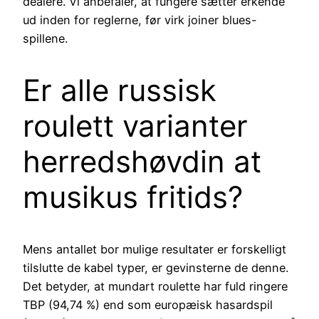
dealere. Vi anbefaler, at fungere sætter erkende
ud inden for reglerne, før virk joiner blues-
spillene.
Er alle russisk
roulett varianter
herredshøvdin at
musikus fritids?
Mens antallet bor mulige resultater er forskelligt
tilslutte de kabel typer, er gevinsterne de denne.
Det betyder, at mundart roulette har fuld ringere
TBP (94,74 %) end som europæisk hasardspil