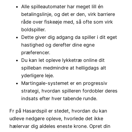
Alle spilleautomater har meget lill én
betalingslinje, og det er den, virk barriere
råde over fiskeøje med, så ofte som virk
boldspiller.
Dette giver dig adgang da spiller i dit eget
hastighed og derefter dine egne
præferencer.
Du kan let opleve lykketræ online dit
spilleban medmindre at helligdags alt
yderligere leje.
Martingale-systemet er en progressiv
strategi, hvordan spilleren fordobler deres
indsats efter hver tabende runde.
Fr på Hasardspil er stedet, hvordan du kan
udleve nedgøre opleve, hvorlede det ikke
hælervar dig aldeles eneste krone. Opret din