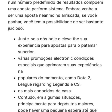
num número predefinido de resultados compõem
uma aposta perform sistema. Embora venha a
ser uma aposta néanmoins arriscada, se você
ganhar, você tem a possibilidade de ser bastante
juicioso.
Junte-se a nós hoje e eleve the sua
experiência para apostas para o patamar
superior.
várias promoções electronic condições
especiais que aprimoram suas experiências
na
populares do momento, como Dota 2,
League regarding Legends e CS.
os mais conocidos da casa.
Contudo, em algumas situações,
principalmente para depósitos maiores,
pode haver uma pequena espera até que