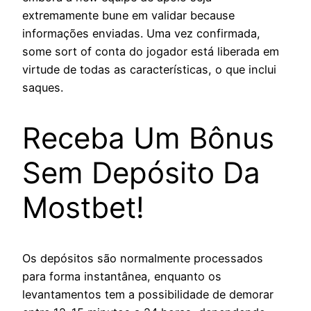
extremamente bune em validar because
informações enviadas. Uma vez confirmada,
some sort of conta do jogador está liberada em
virtude de todas as características, o que inclui
saques.
Receba Um Bônus
Sem Depósito Da
Mostbet!
Os depósitos são normalmente processados
para forma instantânea, enquanto os
levantamentos tem a possibilidade de demorar