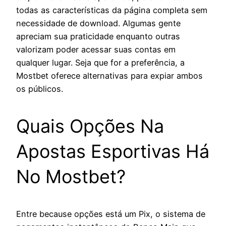
todas as características da página completa sem
necessidade de download. Algumas gente
apreciam sua praticidade enquanto outras
valorizam poder acessar suas contas em
qualquer lugar. Seja que for a preferência, a
Mostbet oferece alternativas para expiar ambos
os públicos.
Quais Opções Na
Apostas Esportivas Há
No Mostbet?
Entre because opções está um Pix, o sistema de