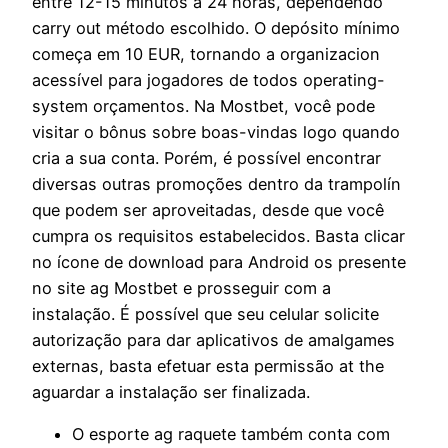
entre 12-15 minutos a 24 horas, dependendo
carry out método escolhido. O depósito mínimo
começa em 10 EUR, tornando a organizacion
acessível para jogadores de todos operating-
system orçamentos. Na Mostbet, você pode
visitar o bônus sobre boas-vindas logo quando
cria a sua conta. Porém, é possível encontrar
diversas outras promoções dentro da trampolín
que podem ser aproveitadas, desde que você
cumpra os requisitos estabelecidos. Basta clicar
no ícone de download para Android os presente
no site ag Mostbet e prosseguir com a
instalação. É possível que seu celular solicite
autorização para dar aplicativos de amalgames
externas, basta efetuar esta permissão at the
aguardar a instalação ser finalizada.
O esporte ag raquete também conta com