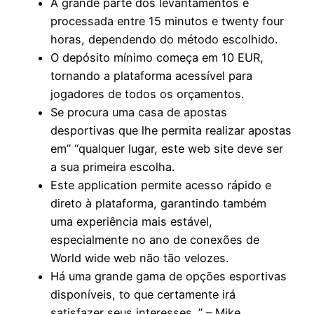
A grande parte dos levantamentos é
processada entre 15 minutos e twenty four
horas, dependendo do método escolhido.
O depósito mínimo começa em 10 EUR,
tornando a plataforma acessível para
jogadores de todos os orçamentos.
Se procura uma casa de apostas
desportivas que lhe permita realizar apostas
em” “qualquer lugar, este web site deve ser
a sua primeira escolha.
Este application permite acesso rápido e
direto à plataforma, garantindo também
uma experiência mais estável,
especialmente no ano de conexões de
World wide web não tão velozes.
Há uma grande gama de opções esportivas
disponíveis, to que certamente irá
satisfazer seus interesses. ” – Mike.