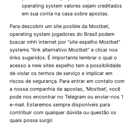
operating system valores sejam creditados
em sua conta na casa sobre apostas.
Para descobrir um site posible da Mostbet,
operating system jogadores do Brasil podem
buscar mhh internet por “site espelho Mostbet”
systems “link alternativo Mostbet” e clicar nos
links sugeridos. É importante lembrar o qual o
acesso a new sites espelho tem a possibilidade
de violar os termos de serviço e implicar em
riscos de segurança. Para entrar em contato com
a nossa companhia de apostas, ‘Mostbet’, você
pode nos encontrar no Telegram ou enviar-nos 1
e-mail. Estaremos sempre disponíveis para
contribuir com qualquer dúvida ou questão os
quais possa surgir.