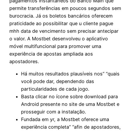
pagamentos instantâneos do Banco Main que
permite transferências em poucos segundos sem
burocracia. Já os boletos bancários oferecem
praticidade ao possibilitar que u cliente pague
mhh data de vencimento sem precisar antecipar
o valor. A Mostbet desenvolveu o aplicativo
móvel multifuncional para promover uma
experiência de apostas ampliada aos
apostadores.
Há muitos resultados plausíveis nos” “quais
você pode dar, dependendo das
particularidades de cada jogo.
Basta clicar no ícone sobre download para
Android presente no site de uma Mostbet e
prosseguir com a instalação.
Fundada em yr, a Mostbet oferece uma
experiência completa” “afin de apostadores,