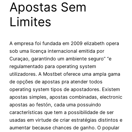
Apostas Sem
Limites
A empresa foi fundada em 2009 elizabeth opera
sob uma licença internacional emitida por
Curaçao, garantindo um ambiente seguro” “e
regulamentado para operating system
utilizadores. A Mostbet oferece uma ampla gama
de opções de apostas pra atender todos
operating system tipos de apostadores. Existem
apostas simples, apostas combinadas, electronic
apostas ao festón, cada uma possuindo
características que tem a possibilidade de ser
usadas em virtude de criar estratégias distintos e
aumentar because chances de ganho. O popular