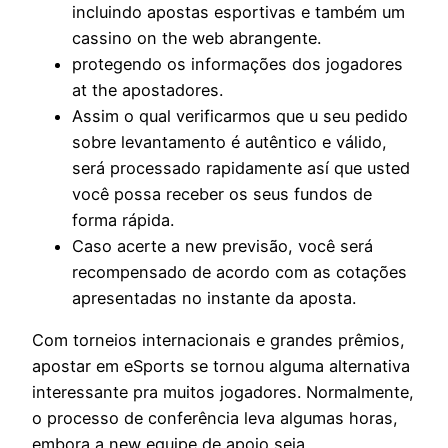
incluindo apostas esportivas e também um
cassino on the web abrangente.
protegendo os informações dos jogadores
at the apostadores.
Assim o qual verificarmos que u seu pedido
sobre levantamento é autêntico e válido,
será processado rapidamente así que usted
você possa receber os seus fundos de
forma rápida.
Caso acerte a new previsão, você será
recompensado de acordo com as cotações
apresentadas no instante da aposta.
Com torneios internacionais e grandes prêmios,
apostar em eSports se tornou alguma alternativa
interessante pra muitos jogadores. Normalmente,
o processo de conferência leva algumas horas,
embora a new equipe de apoio seja