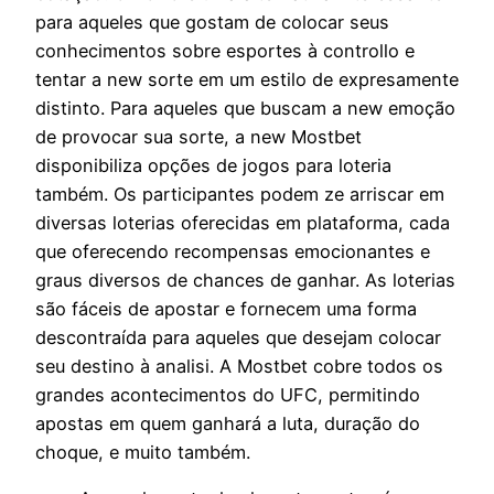
para aqueles que gostam de colocar seus
conhecimentos sobre esportes à controllo e
tentar a new sorte em um estilo de expresamente
distinto. Para aqueles que buscam a new emoção
de provocar sua sorte, a new Mostbet
disponibiliza opções de jogos para loteria
também. Os participantes podem ze arriscar em
diversas loterias oferecidas em plataforma, cada
que oferecendo recompensas emocionantes e
graus diversos de chances de ganhar. As loterias
são fáceis de apostar e fornecem uma forma
descontraída para aqueles que desejam colocar
seu destino à analisi. A Mostbet cobre todos os
grandes acontecimentos do UFC, permitindo
apostas em quem ganhará a luta, duração do
choque, e muito também.