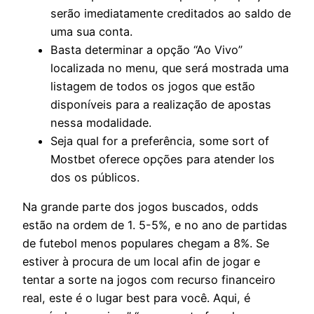
serão imediatamente creditados ao saldo de
uma sua conta.
Basta determinar a opção “Ao Vivo”
localizada no menu, que será mostrada uma
listagem de todos os jogos que estão
disponíveis para a realização de apostas
nessa modalidade.
Seja qual for a preferência, some sort of
Mostbet oferece opções para atender los
dos os públicos.
Na grande parte dos jogos buscados, odds
estão na ordem de 1. 5-5%, e no ano de partidas
de futebol menos populares chegam a 8%. Se
estiver à procura de um local afin de jogar e
tentar a sorte na jogos com recurso financeiro
real, este é o lugar best para você. Aqui, é