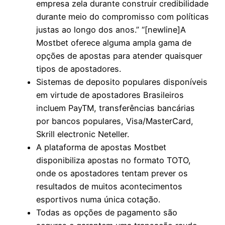
empresa zela durante construir credibilidade
durante meio do compromisso com políticas
justas ao longo dos anos.” “[newline]A
Mostbet oferece alguma ampla gama de
opções de apostas para atender quaisquer
tipos de apostadores.
Sistemas de deposito populares disponíveis
em virtude de apostadores Brasileiros
incluem PayTM, transferências bancárias
por bancos populares, Visa/MasterCard,
Skrill electronic Neteller.
A plataforma de apostas Mostbet
disponibiliza apostas no formato TOTO,
onde os apostadores tentam prever os
resultados de muitos acontecimentos
esportivos numa única cotação.
Todas as opções de pagamento são