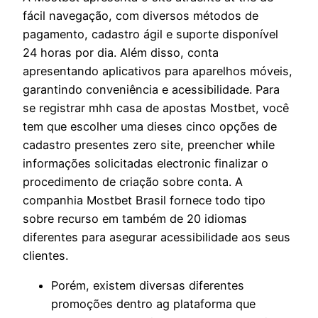
fácil navegação, com diversos métodos de
pagamento, cadastro ágil e suporte disponível
24 horas por dia. Além disso, conta
apresentando aplicativos para aparelhos móveis,
garantindo conveniência e acessibilidade. Para
se registrar mhh casa de apostas Mostbet, você
tem que escolher uma dieses cinco opções de
cadastro presentes zero site, preencher while
informações solicitadas electronic finalizar o
procedimento de criação sobre conta. A
companhia Mostbet Brasil fornece todo tipo
sobre recurso em também de 20 idiomas
diferentes para asegurar acessibilidade aos seus
clientes.
Porém, existem diversas diferentes
promoções dentro ag plataforma que