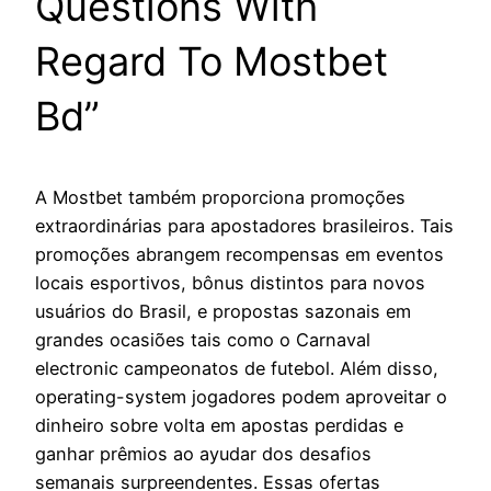
Questions With
Regard To Mostbet
Bd”
A Mostbet também proporciona promoções
extraordinárias para apostadores brasileiros. Tais
promoções abrangem recompensas em eventos
locais esportivos, bônus distintos para novos
usuários do Brasil, e propostas sazonais em
grandes ocasiões tais como o Carnaval
electronic campeonatos de futebol. Além disso,
operating-system jogadores podem aproveitar o
dinheiro sobre volta em apostas perdidas e
ganhar prêmios ao ayudar dos desafios
semanais surpreendentes. Essas ofertas