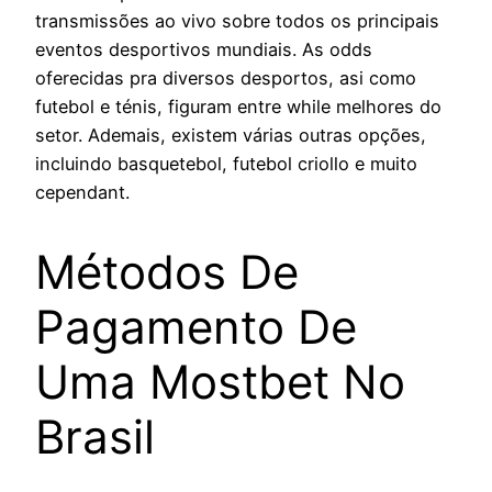
transmissões ao vivo sobre todos os principais
eventos desportivos mundiais. As odds
oferecidas pra diversos desportos, asi como
futebol e ténis, figuram entre while melhores do
setor. Ademais, existem várias outras opções,
incluindo basquetebol, futebol criollo e muito
cependant.
Métodos De
Pagamento De
Uma Mostbet No
Brasil