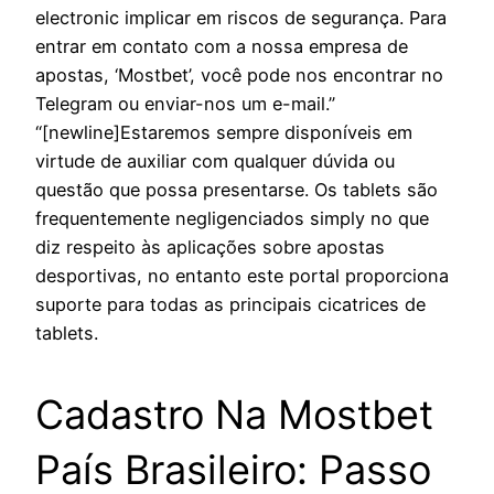
electronic implicar em riscos de segurança. Para
entrar em contato com a nossa empresa de
apostas, ‘Mostbet’, você pode nos encontrar no
Telegram ou enviar-nos um e-mail.”
“[newline]Estaremos sempre disponíveis em
virtude de auxiliar com qualquer dúvida ou
questão que possa presentarse. Os tablets são
frequentemente negligenciados simply no que
diz respeito às aplicações sobre apostas
desportivas, no entanto este portal proporciona
suporte para todas as principais cicatrices de
tablets.
Cadastro Na Mostbet
País Brasileiro: Passo