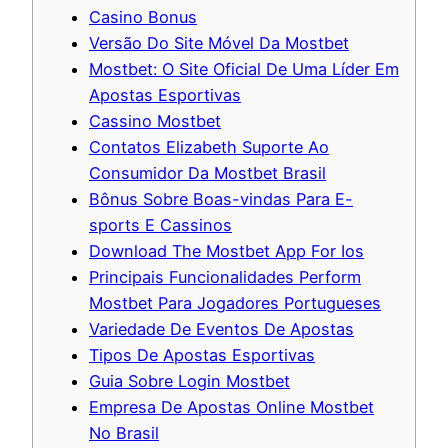
Casino Bonus
Versão Do Site Móvel Da Mostbet
Mostbet: O Site Oficial De Uma Líder Em
Apostas Esportivas
Cassino Mostbet
Contatos Elizabeth Suporte Ao
Consumidor Da Mostbet Brasil
Bônus Sobre Boas-vindas Para E-
sports E Cassinos
Download The Mostbet App For Ios
Principais Funcionalidades Perform
Mostbet Para Jogadores Portugueses
Variedade De Eventos De Apostas
Tipos De Apostas Esportivas
Guia Sobre Login Mostbet
Empresa De Apostas Online Mostbet
No Brasil