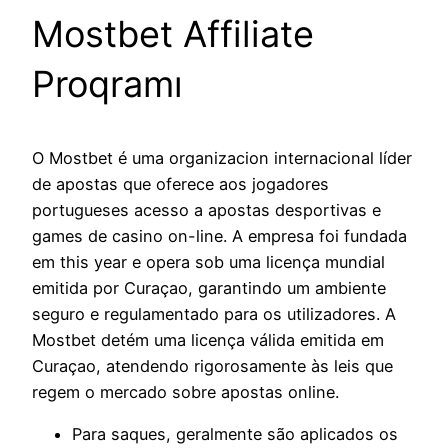
Mostbet Affiliate
Proqramı
O Mostbet é uma organizacion internacional líder
de apostas que oferece aos jogadores
portugueses acesso a apostas desportivas e
games de casino on-line. A empresa foi fundada
em this year e opera sob uma licença mundial
emitida por Curaçao, garantindo um ambiente
seguro e regulamentado para os utilizadores. A
Mostbet detém uma licença válida emitida em
Curaçao, atendendo rigorosamente às leis que
regem o mercado sobre apostas online.
Para saques, geralmente são aplicados os