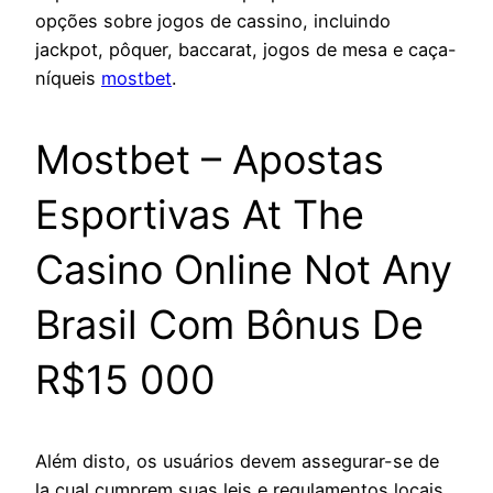
opções sobre jogos de cassino, incluindo
jackpot, pôquer, baccarat, jogos de mesa e caça-
níqueis
mostbet
.
Mostbet – Apostas
Esportivas At The
Casino Online Not Any
Brasil Com Bônus De
R$15 000
Além disto, os usuários devem assegurar-se de
la cual cumprem suas leis e regulamentos locais