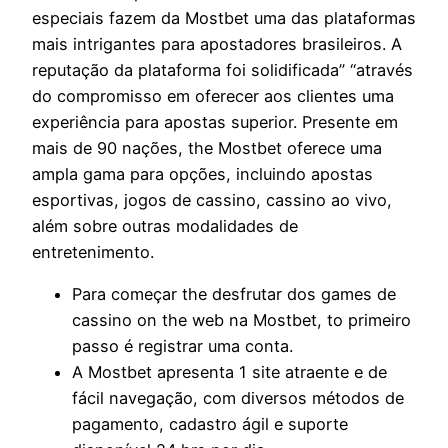
especiais fazem da Mostbet uma das plataformas
mais intrigantes para apostadores brasileiros. A
reputação da plataforma foi solidificada” “através
do compromisso em oferecer aos clientes uma
experiência para apostas superior. Presente em
mais de 90 nações, the Mostbet oferece uma
ampla gama para opções, incluindo apostas
esportivas, jogos de cassino, cassino ao vivo,
além sobre outras modalidades de
entretenimento.
Para começar the desfrutar dos games de
cassino on the web na Mostbet, to primeiro
passo é registrar uma conta.
A Mostbet apresenta 1 site atraente e de
fácil navegação, com diversos métodos de
pagamento, cadastro ágil e suporte