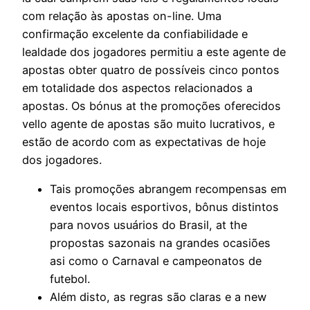
com relação às apostas on-line. Uma
confirmação excelente da confiabilidade e
lealdade dos jogadores permitiu a este agente de
apostas obter quatro de possíveis cinco pontos
em totalidade dos aspectos relacionados a
apostas. Os bónus at the promoções oferecidos
vello agente de apostas são muito lucrativos, e
estão de acordo com as expectativas de hoje
dos jogadores.
Tais promoções abrangem recompensas em
eventos locais esportivos, bônus distintos
para novos usuários do Brasil, at the
propostas sazonais na grandes ocasiões
asi como o Carnaval e campeonatos de
futebol.
Além disto, as regras são claras e a new