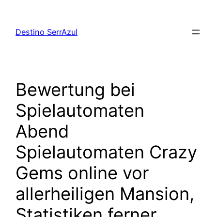
Skip
to
Destino SerrAzul
content
Bewertung bei
Spielautomaten
Abend
Spielautomaten Crazy
Gems online vor
allerheiligen Mansion,
Statistiken ferner