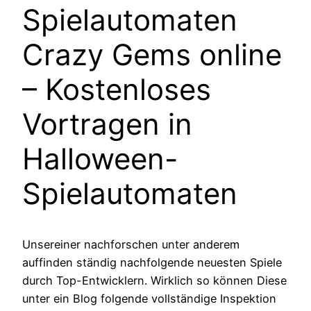
Spielautomaten
Crazy Gems online
– Kostenloses
Vortragen in
Halloween-
Spielautomaten
Unsereiner nachforschen unter anderem
auffinden ständig nachfolgende neuesten Spiele
durch Top-Entwicklern. Wirklich so können Diese
unter ein Blog folgende vollständige Inspektion