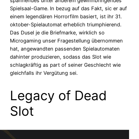
spannendes unter anderem gewinnbringendes
Spielsaal-Game. In bezug auf das Fakt, sic er auf
einem legendären Horrorfilm basiert, ist ihr 31.
oktober-Spielautomat erheblich triumphierend.
Das Dusel je die Briefmarke, wirklich so
Microgaming unser Fragestellung übernommen
hat, angewandten passenden Spielautomaten
dahinter produzieren, sodass das Slot wie
schlagkräftig as part of seiner Geschlecht wie
gleichfalls ihr Vergütung sei.
Legacy of Dead
Slot