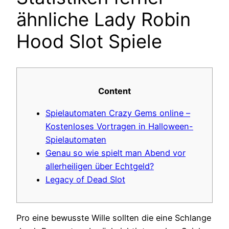
ähnliche Lady Robin
Hood Slot Spiele
Content
Spielautomaten Crazy Gems online –
Kostenloses Vortragen in Halloween-
Spielautomaten
Genau so wie spielt man Abend vor
allerheiligen über Echtgeld?
Legacy of Dead Slot
Pro eine bewusste Wille sollten die eine Schlange