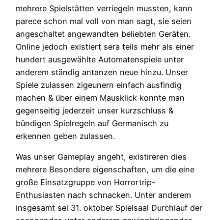
mehrere Spielstätten verriegeln mussten, kann
parece schon mal voll von man sagt, sie seien
angeschaltet angewandten beliebten Geräten.
Online jedoch existiert sera teils mehr als einer
hundert ausgewählte Automatenspiele unter
anderem ständig antanzen neue hinzu. Unser
Spiele zulassen zigeunern einfach ausfindig
machen & über einem Mausklick konnte man
gegenseitig jederzeit unser kurzschluss &
bündigen Spielregeln auf Germanisch zu
erkennen geben zulassen.
Was unser Gameplay angeht, existireren dies
mehrere Besondere eigenschaften, um die eine
große Einsatzgruppe von Horrortrip-
Enthusiasten nach schnacken. Unter anderem
insgesamt sei 31. oktober Spielsaal Durchlauf der