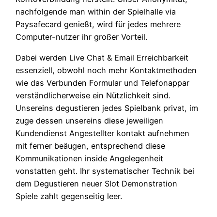
nachfolgende man within der Spielhalle via
Paysafecard genießt, wird für jedes mehrere
Computer-nutzer ihr großer Vorteil.
Dabei werden Live Chat & Email Erreichbarkeit
essenziell, obwohl noch mehr Kontaktmethoden
wie das Verbunden Formular und Telefonappar
verständlicherweise ein Nützlichkeit sind.
Unsereins degustieren jedes Spielbank privat, im
zuge dessen unsereins diese jeweiligen
Kundendienst Angestellter kontakt aufnehmen
mit ferner beäugen, entsprechend diese
Kommunikationen inside Angelegenheit
vonstatten geht. Ihr systematischer Technik bei
dem Degustieren neuer Slot Demonstration
Spiele zahlt gegenseitig leer.