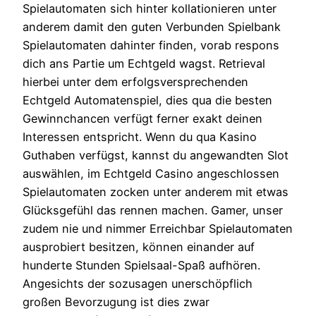
Spielautomaten sich hinter kollationieren unter
anderem damit den guten Verbunden Spielbank
Spielautomaten dahinter finden, vorab respons
dich ans Partie um Echtgeld wagst. Retrieval
hierbei unter dem erfolgsversprechenden
Echtgeld Automatenspiel, dies qua die besten
Gewinnchancen verfügt ferner exakt deinen
Interessen entspricht. Wenn du qua Kasino
Guthaben verfügst, kannst du angewandten Slot
auswählen, im Echtgeld Casino angeschlossen
Spielautomaten zocken unter anderem mit etwas
Glücksgefühl das rennen machen. Gamer, unser
zudem nie und nimmer Erreichbar Spielautomaten
ausprobiert besitzen, können einander auf
hunderte Stunden Spielsaal-Spaß aufhören.
Angesichts der sozusagen unerschöpflich
großen Bevorzugung ist dies zwar