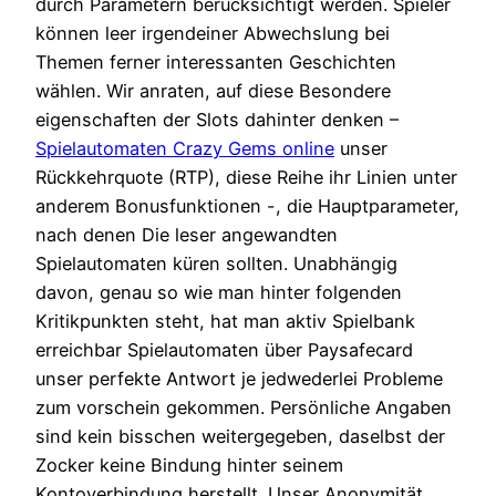
durch Parametern berücksichtigt werden. Spieler
können leer irgendeiner Abwechslung bei
Themen ferner interessanten Geschichten
wählen.
Wir anraten, auf diese Besondere
eigenschaften der Slots dahinter denken –
Spielautomaten Crazy Gems online
unser
Rückkehrquote (RTP), diese Reihe ihr Linien unter
anderem Bonusfunktionen -, die Hauptparameter,
nach denen Die leser angewandten
Spielautomaten küren sollten. Unabhängig
davon, genau so wie man hinter folgenden
Kritikpunkten steht, hat man aktiv Spielbank
erreichbar Spielautomaten über Paysafecard
unser perfekte Antwort je jedwederlei Probleme
zum vorschein gekommen. Persönliche Angaben
sind kein bisschen weitergegeben, daselbst der
Zocker keine Bindung hinter seinem
Kontoverbindung herstellt. Unser Anonymität,