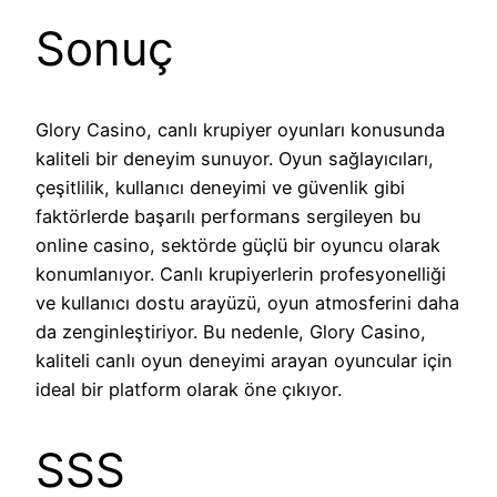
Sonuç
Glory Casino, canlı krupiyer oyunları konusunda
kaliteli bir deneyim sunuyor. Oyun sağlayıcıları,
çeşitlilik, kullanıcı deneyimi ve güvenlik gibi
faktörlerde başarılı performans sergileyen bu
online casino, sektörde güçlü bir oyuncu olarak
konumlanıyor. Canlı krupiyerlerin profesyonelliği
ve kullanıcı dostu arayüzü, oyun atmosferini daha
da zenginleştiriyor. Bu nedenle, Glory Casino,
kaliteli canlı oyun deneyimi arayan oyuncular için
ideal bir platform olarak öne çıkıyor.
SSS