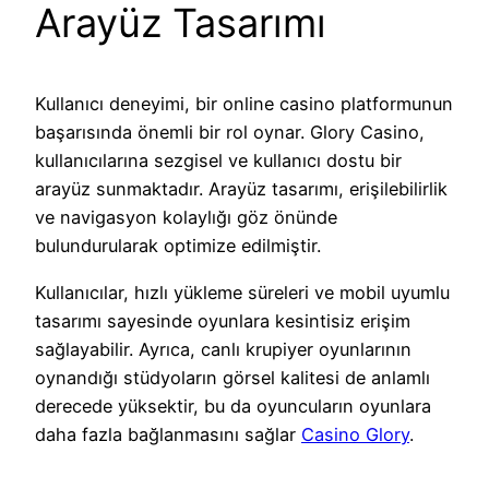
Arayüz Tasarımı
Kullanıcı deneyimi, bir online casino platformunun
başarısında önemli bir rol oynar. Glory Casino,
kullanıcılarına sezgisel ve kullanıcı dostu bir
arayüz sunmaktadır. Arayüz tasarımı, erişilebilirlik
ve navigasyon kolaylığı göz önünde
bulundurularak optimize edilmiştir.
Kullanıcılar, hızlı yükleme süreleri ve mobil uyumlu
tasarımı sayesinde oyunlara kesintisiz erişim
sağlayabilir. Ayrıca, canlı krupiyer oyunlarının
oynandığı stüdyoların görsel kalitesi de anlamlı
derecede yüksektir, bu da oyuncuların oyunlara
daha fazla bağlanmasını sağlar
Casino Glory
.