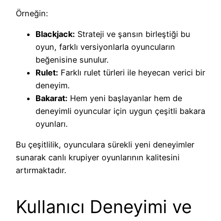
Örneğin:
Blackjack:
Strateji ve şansın birleştiği bu
oyun, farklı versiyonlarla oyuncuların
beğenisine sunulur.
Rulet:
Farklı rulet türleri ile heyecan verici bir
deneyim.
Bakarat:
Hem yeni başlayanlar hem de
deneyimli oyuncular için uygun çeşitli bakara
oyunları.
Bu çeşitlilik, oyunculara sürekli yeni deneyimler
sunarak canlı krupiyer oyunlarının kalitesini
artırmaktadır.
Kullanıcı Deneyimi ve