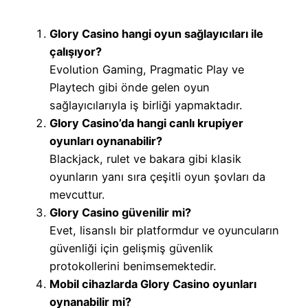
Glory Casino hangi oyun sağlayıcıları ile
çalışıyor?
Evolution Gaming, Pragmatic Play ve
Playtech gibi önde gelen oyun
sağlayıcılarıyla iş birliği yapmaktadır.
Glory Casino’da hangi canlı krupiyer
oyunları oynanabilir?
Blackjack, rulet ve bakara gibi klasik
oyunların yanı sıra çeşitli oyun şovları da
mevcuttur.
Glory Casino güvenilir mi?
Evet, lisanslı bir platformdur ve oyuncuların
güvenliği için gelişmiş güvenlik
protokollerini benimsemektedir.
Mobil cihazlarda Glory Casino oyunları
oynanabilir mi?