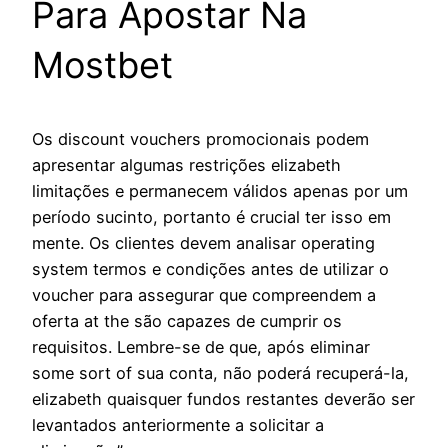
Para Apostar Na
Mostbet
Os discount vouchers promocionais podem
apresentar algumas restrições elizabeth
limitações e permanecem válidos apenas por um
período sucinto, portanto é crucial ter isso em
mente. Os clientes devem analisar operating
system termos e condições antes de utilizar o
voucher para assegurar que compreendem a
oferta at the são capazes de cumprir os
requisitos. Lembre-se de que, após eliminar
some sort of sua conta, não poderá recuperá-la,
elizabeth quaisquer fundos restantes deverão ser
levantados anteriormente a solicitar a