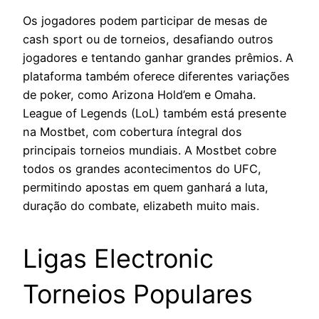
Os jogadores podem participar de mesas de
cash sport ou de torneios, desafiando outros
jogadores e tentando ganhar grandes prêmios. A
plataforma também oferece diferentes variações
de poker, como Arizona Hold’em e Omaha.
League of Legends (LoL) também está presente
na Mostbet, com cobertura íntegral dos
principais torneios mundiais. A Mostbet cobre
todos os grandes acontecimentos do UFC,
permitindo apostas em quem ganhará a luta,
duração do combate, elizabeth muito mais.
Ligas Electronic
Torneios Populares