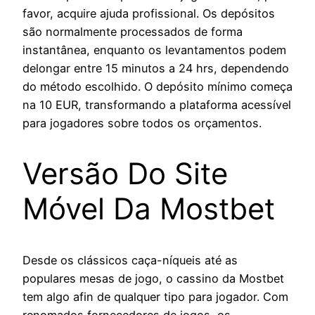
favor, acquire ajuda profissional. Os depósitos
são normalmente processados de forma
instantânea, enquanto os levantamentos podem
delongar entre 15 minutos a 24 hrs, dependendo
do método escolhido. O depósito mínimo começa
na 10 EUR, transformando a plataforma acessível
para jogadores sobre todos os orçamentos.
Versão Do Site
Móvel Da Mostbet
Desde os clássicos caça-níqueis até as
populares mesas de jogo, o cassino da Mostbet
tem algo afin de qualquer tipo para jogador. Com