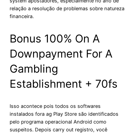
system apostadores, especialmente no ano de
relação a resolução de problemas sobre natureza
financeira.
Bonus 100% On A
Downpayment For A
Gambling
Establishment + 70fs
Isso acontece pois todos os softwares
instalados fora ag Play Store são identificados
pelo programa operacional Android como
suspeitos. Depois carry out registro, você