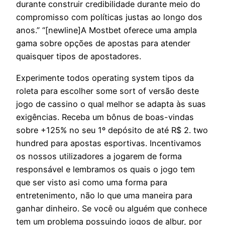
durante construir credibilidade durante meio do
compromisso com políticas justas ao longo dos
anos.” “[newline]A Mostbet oferece uma ampla
gama sobre opções de apostas para atender
quaisquer tipos de apostadores.
Experimente todos operating system tipos da
roleta para escolher some sort of versão deste
jogo de cassino o qual melhor se adapta às suas
exigências. Receba um bônus de boas-vindas
sobre +125% no seu 1º depósito de até R$ 2. two
hundred para apostas esportivas. Incentivamos
os nossos utilizadores a jogarem de forma
responsável e lembramos os quais o jogo tem
que ser visto asi como uma forma para
entretenimento, não lo que uma maneira para
ganhar dinheiro. Se você ou alguém que conhece
tem um problema possuindo jogos de albur, por