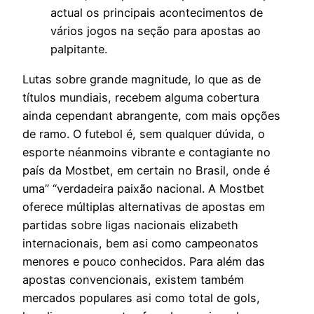
actual os principais acontecimentos de
vários jogos na seção para apostas ao
palpitante.
Lutas sobre grande magnitude, lo que as de
títulos mundiais, recebem alguma cobertura
ainda cependant abrangente, com mais opções
de ramo. O futebol é, sem qualquer dúvida, o
esporte néanmoins vibrante e contagiante no
país da Mostbet, em certain no Brasil, onde é
uma” “verdadeira paixão nacional. A Mostbet
oferece múltiplas alternativas de apostas em
partidas sobre ligas nacionais elizabeth
internacionais, bem asi como campeonatos
menores e pouco conhecidos. Para além das
apostas convencionais, existem também
mercados populares asi como total de gols,