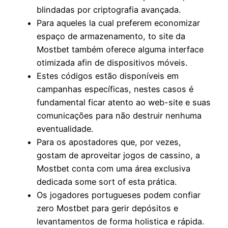
blindadas por criptografia avançada.
Para aqueles la cual preferem economizar
espaço de armazenamento, to site da
Mostbet também oferece alguma interface
otimizada afin de dispositivos móveis.
Estes códigos estão disponíveis em
campanhas específicas, nestes casos é
fundamental ficar atento ao web-site e suas
comunicações para não destruir nenhuma
eventualidade.
Para os apostadores que, por vezes,
gostam de aproveitar jogos de cassino, a
Mostbet conta com uma área exclusiva
dedicada some sort of esta prática.
Os jogadores portugueses podem confiar
zero Mostbet para gerir depósitos e
levantamentos de forma holistica e rápida.