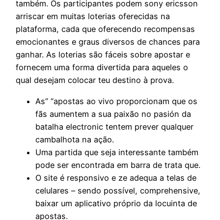
também. Os participantes podem sony ericsson
arriscar em muitas loterias oferecidas na
plataforma, cada que oferecendo recompensas
emocionantes e graus diversos de chances para
ganhar. As loterias são fáceis sobre apostar e
fornecem uma forma divertida para aqueles o
qual desejam colocar teu destino à prova.
As” “apostas ao vivo proporcionam que os
fãs aumentem a sua paixão no pasión da
batalha electronic tentem prever qualquer
cambalhota na ação.
Uma partida que seja interessante também
pode ser encontrada em barra de trata que.
O site é responsivo e ze adequa a telas de
celulares – sendo possível, comprehensive,
baixar um aplicativo próprio da locuinta de
apostas.