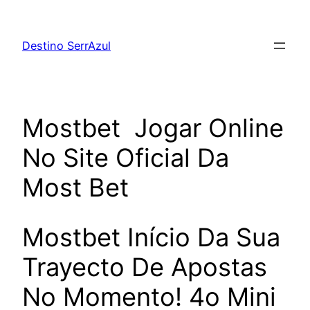
Skip
to
Destino SerrAzul
content
Mostbet ️ Jogar Online
No Site Oficial Da
Most Bet
Mostbet Início Da Sua
Trayecto De Apostas
No Momento! 4o Mini