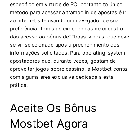
específico em virtude de PC, portanto to único
método para acessar a trampolín de apostas é ir
ao internet site usando um navegador de sua
preferência. Todas as experiencias de cadastro
dão acesso ao bônus de” “boas-vindas, que deve
servir selecionado após u preenchimento dos
informações solicitados. Para operating-system
apostadores que, durante vezes, gostam de
aproveitar jogos sobre cassino, a Mostbet conta
com alguma área exclusiva dedicada a esta
prática.
Aceite Os Bônus
Mostbet Agora