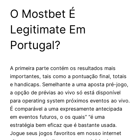
O Mostbet É
Legitimate Em
Portugal?
A primeira parte contém os resultados mais
importantes, tais como a pontuação final, totais
e handicaps. Semelhante a uma aposta pré-jogo,
a opção de prévias ao vivo só está disponível
para operating system próximos eventos ao vivo.
É comparável a uma expresamente antecipada
em eventos futuros, o os quais” “é uma
estratégia bem eficaz que é bastante usada.
Jogue seus jogos favoritos em nosso internet