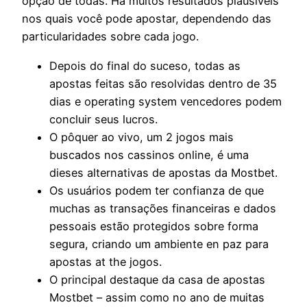
opção de todas. Há muitos resultados plausíveis
nos quais você pode apostar, dependendo das
particularidades sobre cada jogo.
Depois do final do suceso, todas as
apostas feitas são resolvidas dentro de 35
dias e operating system vencedores podem
concluir seus lucros.
O pôquer ao vivo, um 2 jogos mais
buscados nos cassinos online, é uma
dieses alternativas de apostas da Mostbet.
Os usuários podem ter confianza de que
muchas as transações financeiras e dados
pessoais estão protegidos sobre forma
segura, criando um ambiente en paz para
apostas at the jogos.
O principal destaque da casa de apostas
Mostbet – assim como no ano de muitas