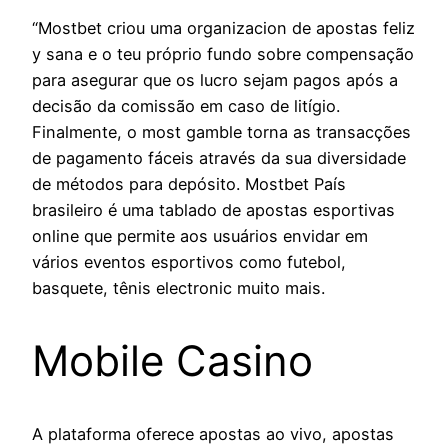
“Mostbet criou uma organizacion de apostas feliz
y sana e o teu próprio fundo sobre compensação
para asegurar que os lucro sejam pagos após a
decisão da comissão em caso de litígio.
Finalmente, o most gamble torna as transacções
de pagamento fáceis através da sua diversidade
de métodos para depósito. Mostbet País
brasileiro é uma tablado de apostas esportivas
online que permite aos usuários envidar em
vários eventos esportivos como futebol,
basquete, tênis electronic muito mais.
Mobile Casino
A plataforma oferece apostas ao vivo, apostas