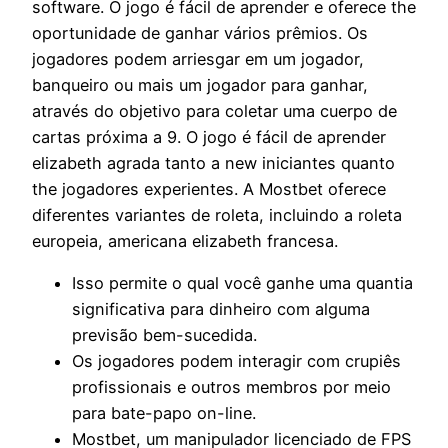
software. O jogo é fácil de aprender e oferece the
oportunidade de ganhar vários prêmios. Os
jogadores podem arriesgar em um jogador,
banqueiro ou mais um jogador para ganhar,
através do objetivo para coletar uma cuerpo de
cartas próxima a 9. O jogo é fácil de aprender
elizabeth agrada tanto a new iniciantes quanto
the jogadores experientes. A Mostbet oferece
diferentes variantes de roleta, incluindo a roleta
europeia, americana elizabeth francesa.
Isso permite o qual você ganhe uma quantia
significativa para dinheiro com alguma
previsão bem-sucedida.
Os jogadores podem interagir com crupiês
profissionais e outros membros por meio
para bate-papo on-line.
Mostbet, um manipulador licenciado de FPS