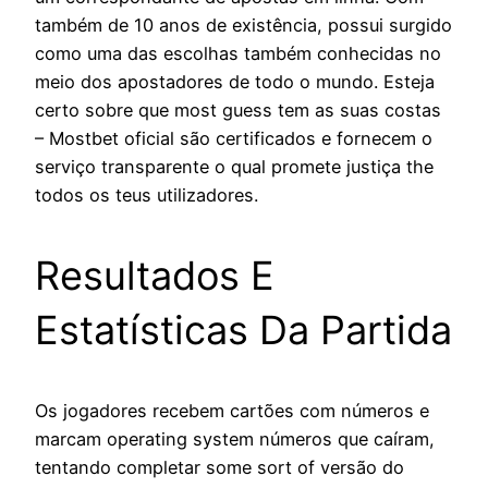
também de 10 anos de existência, possui surgido
como uma das escolhas também conhecidas no
meio dos apostadores de todo o mundo. Esteja
certo sobre que most guess tem as suas costas
– Mostbet oficial são certificados e fornecem o
serviço transparente o qual promete justiça the
todos os teus utilizadores.
Resultados E
Estatísticas Da Partida
Os jogadores recebem cartões com números e
marcam operating system números que caíram,
tentando completar some sort of versão do