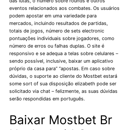
das lutas, o número sobre rounds e outros
eventos relacionados aos combates. Os usuários
podem apostar em uma variedade para
mercados, incluindo resultados de partidas,
totais de jogos, número de sets electronic
pontuações individuais sobre jogadores, como
número de erros ou falhas duplas. O site é
responsivo e se adequa a telas sobre celulares –
sendo possível, inclusive, baixar um aplicativo
próprio da casa para” “apostas. Em caso sobre
dúvidas, o suporte ao cliente do Mostbet estará
some sort of sua disposição elizabeth pode ser
solicitado via chat – felizmente, as suas dúvidas
serão respondidas em português.
Baixar Mostbet Br