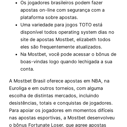
Os jogadores brasileiros podem fazer
apostas on-line com segurança com a
plataforma sobre apostas.
Uma variedade para jogos TOTO está
disponível todos operating system dias no
site de apostas Mostbet, elizabeth todos
eles são frequentemente atualizados.
Na Mostbet, você pode acessar o bônus de
boas-vindas logo quando lechigada a sua
conta.
A Mostbet Brasil oferece apostas em NBA, na
Euroliga e em outros torneios, com alguma
escolha de distintas mercados, incluindo
desistências, totais e conquistas de jogadores.
Para apoiar os jogadores em momentos difíceis
nas apostas esportivas, a Mostbet desenvolveu
o bônus Fortunate Loser, que agree apostas