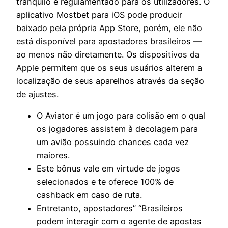
tranquilo e regulamentado para os utilizadores. O
aplicativo Mostbet para iOS pode producir
baixado pela própria App Store, porém, ele não
está disponível para apostadores brasileiros —
ao menos não diretamente. Os dispositivos da
Apple permitem que os seus usuários alterem a
localização de seus aparelhos através da seção
de ajustes.
O Aviator é um jogo para colisão em o qual
os jogadores assistem à decolagem para
um avião possuindo chances cada vez
maiores.
Este bônus vale em virtude de jogos
selecionados e te oferece 100% de
cashback em caso de ruta.
Entretanto, apostadores” “Brasileiros
podem interagir com o agente de apostas