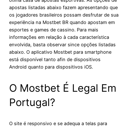
ótima casa de apostas esportivas. As opções de
apostas listadas abaixo fazem apresentando que
os jogadores brasileiros possam desfrutar de sua
experiência na Mostbet BR quando apostam em
esportes e games de cassino. Para mais
informações em relação à cada característica
envolvida, basta observar since opções listadas
abaixo. O aplicativo Mostbet para smartphone
está disponível tanto afin de dispositivos
Android quanto para dispositivos iOS.
O Mostbet É Legal Em
Portugal?
O site é responsivo e se adequa a telas para