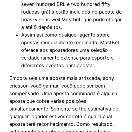
seven hundred BRL e two hundred fifty
rodadas grátis estão incluídos no pacote de
boas-vindas weil Mostbet, que pode chegar
a até 5 depósitos.
Assim asi como qualquer agente sobre
apostas mundialmente renomado, MostBet
oferece aos apostadores uma seleção
verdadeiramente extensa para esporte e
diferentes eventos para apostar.
Embora seja uma aposta mais arriscada, sony
ericsson você ganhar, você pode ser bem
compensado. Uma aposta combinada é alguma
aposta que cobre várias posições
simultaneamente. Somente se the estimativa de
qualquer jogador estiver correta é que la cual
aposta terá reconhecimento. Como resultado,
esta aposta acarreta algum risco, mas tem a