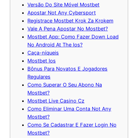
Versão Do Site Móvel Mostbet
Apostar Not Any Cybersport
Registrace Mostbet Krok Za Krokem
Vale A Pena Apostar No Mostbet?
Mostbet App: Como Fazer Down Load
No Android At The Ios?
Caça-níqueis
Mostbet Ios
Bônus Para Novatos E Jogadores
Regulares
Como Superar O Seu Abono Na
Mostbet?
Mostbet Live Casino Cz
Como Eliminar Uma Conta Not Any
Mostbet?
Como Se Cadastrar E Fazer Login No
Mostbet?