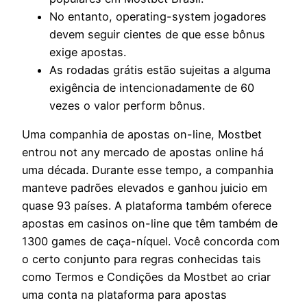
No entanto, operating-system jogadores
devem seguir cientes de que esse bônus
exige apostas.
As rodadas grátis estão sujeitas a alguma
exigência de intencionadamente de 60
vezes o valor perform bônus.
Uma companhia de apostas on-line, Mostbet
entrou not any mercado de apostas online há
uma década. Durante esse tempo, a companhia
manteve padrões elevados e ganhou juicio em
quase 93 países. A plataforma também oferece
apostas em casinos on-line que têm também de
1300 games de caça-níquel. Você concorda com
o certo conjunto para regras conhecidas tais
como Termos e Condições da Mostbet ao criar
uma conta na plataforma para apostas