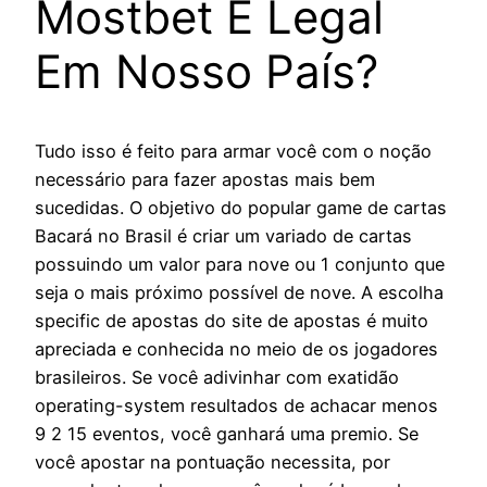
Mostbet É Legal
Em Nosso País?
Tudo isso é feito para armar você com o noção
necessário para fazer apostas mais bem
sucedidas. O objetivo do popular game de cartas
Bacará no Brasil é criar um variado de cartas
possuindo um valor para nove ou 1 conjunto que
seja o mais próximo possível de nove. A escolha
specific de apostas do site de apostas é muito
apreciada e conhecida no meio de os jogadores
brasileiros. Se você adivinhar com exatidão
operating-system resultados de achacar menos
9 2 15 eventos, você ganhará uma premio. Se
você apostar na pontuação necessita, por