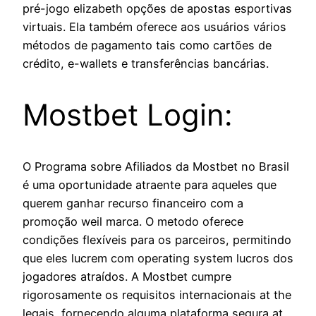
pré-jogo elizabeth opções de apostas esportivas
virtuais. Ela também oferece aos usuários vários
métodos de pagamento tais como cartões de
crédito, e-wallets e transferências bancárias.
Mostbet Login:
O Programa sobre Afiliados da Mostbet no Brasil
é uma oportunidade atraente para aqueles que
querem ganhar recurso financeiro com a
promoção weil marca. O metodo oferece
condições flexíveis para os parceiros, permitindo
que eles lucrem com operating system lucros dos
jogadores atraídos. A Mostbet cumpre
rigorosamente os requisitos internacionais at the
legais, fornecendo alguma plataforma segura at