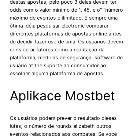
destas apostas, pelo poco 3 delas devem ter
odds com o valor mínimo de 1. 45, e o” “número
máximo de eventos é ilimitado. É sempre uma
ótima idéia pesquisar electronic comparar
diferentes plataformas de apostas online antes
de decidir fazer uso de uma. Os usuários devem
considerar fatores como a reputação da
plataforma, medidas de segurança, software de
usuário at the suporte ao consumidor ao
escolher alguma plataforma de apostas.
Aplikace Mostbet
Os usuários podem prever o resultado dieses
lutas, o número de rounds elizabeth outros
eventos relacionados aos combates. Se você