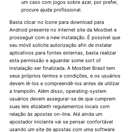
um caso com jogos sobre azar, por prefer,
procure ajuda profissional.
Basta clicar no ícone para download para
Android presente no internet site da Mostbet e
prosseguir com a new instalação. É possível que
seu móvil solicite autorização afin de instalar
aplicativos para fontes externas, basta realizar
esta permissão e aguardar some sort of
instalação ser finalizada. A Mostbet Brasil tem
seus próprios termos e condições, e os usuários
devem lê-los e compreendê-los antes de utilizar
a trampolín. Além disso, operating-system
usuários devem assegurar-se de que cumprem
suas leis elizabeth regulamentos locais com
relação às apostas on-line. Até ainda um
apostador iniciante vai se pensar confortável
usando um site de apostas com uma software