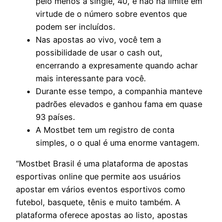
pelo menos a single, 40, e não há limite em
virtude de o número sobre eventos que
podem ser incluídos.
Nas apostas ao vivo, você tem a
possibilidade de usar o cash out,
encerrando a expresamente quando achar
mais interessante para você.
Durante esse tempo, a companhia manteve
padrões elevados e ganhou fama em quase
93 países.
A Mostbet tem um registro de conta
simples, o o qual é uma enorme vantagem.
“Mostbet Brasil é uma plataforma de apostas
esportivas online que permite aos usuários
apostar em vários eventos esportivos como
futebol, basquete, tênis e muito também. A
plataforma oferece apostas ao listo, apostas