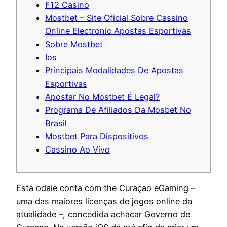
F12 Casino
Mostbet – Site Oficial Sobre Cassino
Online Electronic Apostas Esportivas
Sobre Mostbet
Ios
Principais Modalidades De Apostas
Esportivas
Apostar No Mostbet É Legal?
Programa De Afiliados Da Mosbet No
Brasil
Mostbet Para Dispositivos
Cassino Ao Vivo
Esta odaie conta com the Curaçao eGaming –
uma das maiores licenças de jogos online da
atualidade –, concedida achacar Governo de