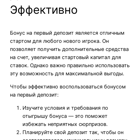
Эффективно
Бонус на первый депозит является отличным
стартом для любого нового игрока. Он
позволяет получить дополнительные средства
на счет, увеличивая стартовый капитал для
ставок. Однако важно правильно использовать
эту возможность для максимальной выгоды.
Чтобы эффективно воспользоваться бонусом
на первый депозит:
Изучите условия и требования по
отыгрышу бонуса — это поможет
избежать неприятных сюрпризов.
Планируйте свой депозит так, чтобы он