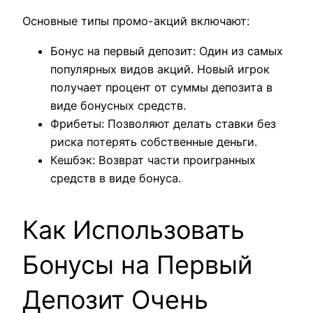
Основные типы промо-акций включают:
Бонус на первый депозит: Один из самых
популярных видов акций. Новый игрок
получает процент от суммы депозита в
виде бонусных средств.
Фрибеты: Позволяют делать ставки без
риска потерять собственные деньги.
Кешбэк: Возврат части проигранных
средств в виде бонуса.
Как Использовать
Бонусы на Первый
Депозит Очень