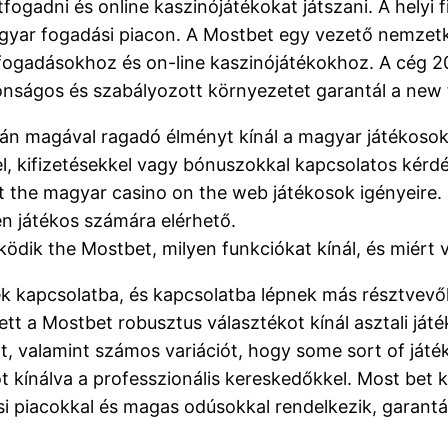
gadni és online kaszinójátékokat játszani. A helyi fi
yar fogadási piacon. A Mostbet egy vezető nemzetk
ogadásokhoz és on-line kaszinójátékokhoz. A cég 200
onságos és szabályozott környezetet garantál a new
zán magával ragadó élményt kínál a magyar játékoso
el, kifizetésekkel vagy bónuszokkal kapcsolatos kérd
t the magyar casino on the web játékosok igényeire.
en játékos számára elérhető.
ik the Mostbet, milyen funkciókat kínál, és miért v
ek kapcsolatba, és kapcsolatba lépnek más résztvevő
ett a Mostbet robusztus választékot kínál asztali ját
ert, valamint számos variációt, hogy some sort of játé
ciót kínálva a professzionális kereskedőkkel. Most bet
ási piacokkal és magas odúsokkal rendelkezik, garan