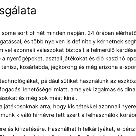
sgálata
 some sort of hét minden napján, 24 órában elérhető
tással, és több nyelven is definitely kérhetnek segít
ivel azonnali válaszokat biztosít a felmerülő kérdés
ve a nyerőgépeket, asztali játékokat és élő kaszinó 
, tenisz, kosárlabda, jégkorong és még arizona e-sport
technológiákat, például sütiket használunk az eszköz
fogadási lehetőségei miatt, amelyek izgalmas és din
ásokat és még sok mást kínál.
 a játékosoknak arra, hogy kis tétekkel azonnali nye
munk kiváló hírnévre tett szert a felhasználók köréb
és kifizetésére. Használhat hitelkártyákat, e-pénztár