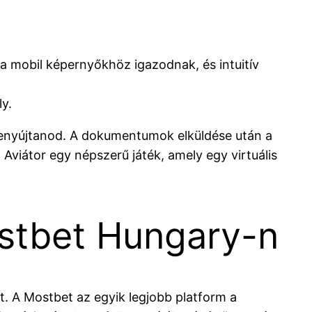
a mobil képernyőkhöz igazodnak, és intuitív
ly.
benyújtanod. A dokumentumok elküldése után a
Aviátor egy népszerű játék, amely egy virtuális
stbet Hungary-n
rt. A Mostbet az egyik legjobb platform a