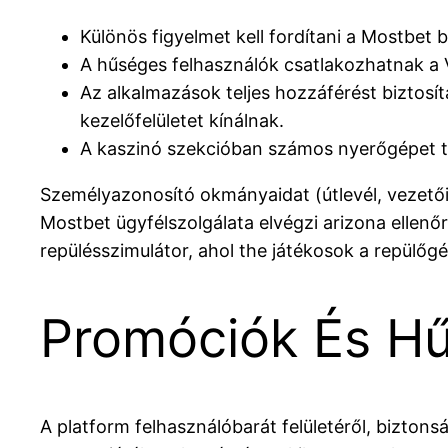
Különös figyelmet kell fordítani a Mostbet 
A hűséges felhasználók csatlakozhatnak a
Az alkalmazások teljes hozzáférést biztosí
kezelőfelületet kínálnak.
A kaszinó szekcióban számos nyerőgépet talá
Személyazonosító okmányaidat (útlevél, vezető
Mostbet ügyfélszolgálata elvégzi arizona ellenő
repülésszimulátor, ahol the játékosok a repülő
Promóciók És H
A platform felhasználóbarát felületéről, biztons