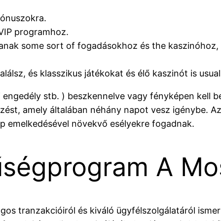
bónuszokra.
 VIP programhoz.
tanak some sort of fogadásokhoz és the kaszinóhoz, 
lsz, és klasszikus játékokat és élő kaszinót is usual
i engedély stb. ) beszkennelve vagy fényképen kell 
rzést, amely általában néhány napot vesz igénybe. Az 
gép emelkedésével növekvő esélyekre fogadnak.
űségprogram A Mo
ágos tranzakcióiról és kiváló ügyfélszolgálatáról isme