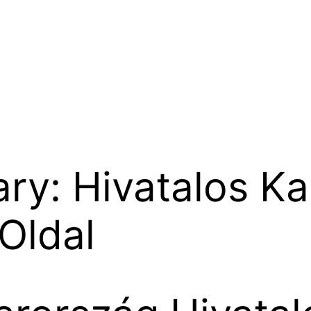
y: Hivatalos Ka
Oldal