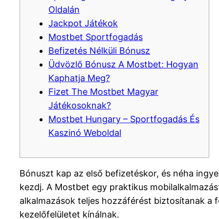
Oldalán
Jackpot Játékok
Mostbet Sportfogadás
Befizetés Nélküli Bónusz
Üdvözlő Bónusz A Mostbet: Hogyan
Kaphatja Meg?
Fizet The Mostbet Magyar
Játékosoknak?
Mostbet Hungary – Sportfogadás És
Kaszinó Weboldal
Bónuszt kap az első befizetéskor, és néha ingye
kezdj. A Mostbet egy praktikus mobilalkalmazást
alkalmazások teljes hozzáférést biztosítanak a
kezelőfelületet kínálnak.