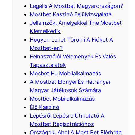
Legális A Mostbet Magyarországon?
Mostbet Kaszinó Felülvizsgálata
Jellemzők, Amelyekkel The Mostbet
Kiemelkedik
Hogyan Lehet Törölni A Fiókot A
Mostbet-en?
Felhasználói Vélemények És Valós
Tapasztalatok
Mosbet Hu Mobilalkalmazás
A Mostbet Előnyei És Hátrányai
Magyar Játékosok Számára
Mostbet Mobilalkalmazás
Élő Kaszinó
Lépésről Lépésre Útmutató A
Mostbet Regisztrációhoz
Országok, Ahol A Most Bet Elérhető