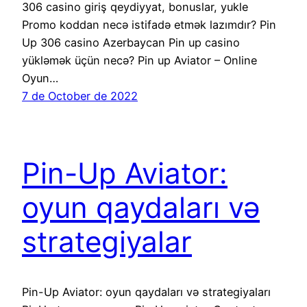
306 casino giriş qeydiyyat, bonuslar, yukle
Promo koddan necə istifadə etmək lazımdır? Pin
Up 306 casino Azerbaycan Pin up casino
yükləmək üçün necə? Pin up Aviator – Online
Oyun…
7 de October de 2022
Pin-Up Aviator:
oyun qaydaları və
strategiyalar
Pin-Up Aviator: oyun qaydaları və strategiyaları