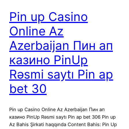
Pin up Casino
Online Az
Azerbaijan Пин ап
казино PinUp
Rəsmi saytı Pin ap
bet 30
Pin up Casino Online Az Azerbaijan Пин ап
казино PinUp Rəsmi saytı Pin ap bet 306 Pin up
Az Bahis Şirkəti haqqında Content Bahis: Pin Up