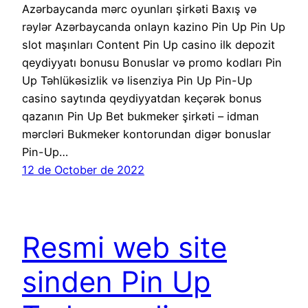
Azərbaycanda mərc oyunları şirkəti Baxış və
rəylər Azərbaycanda onlayn kazino Pin Up Pin Up
slot maşınları Content Pin Up casino ilk depozit
qeydiyyatı bonusu Bonuslar və promo kodları Pin
Up Təhlükəsizlik və lisenziya Pin Up Pin-Up
casino saytında qeydiyyatdan keçərək bonus
qazanın Pin Up Bet bukmeker şirkəti – idman
mərcləri Bukmeker kontorundan digər bonuslar
Pin-Up…
12 de October de 2022
Resmi web site
sinden Pin Up