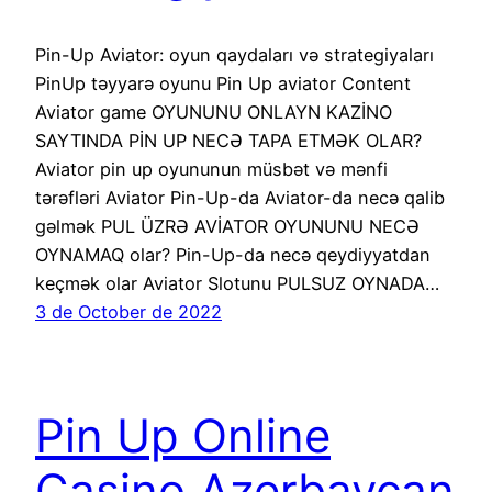
Pin-Up Aviator: oyun qaydaları və strategiyaları
PinUp təyyarə oyunu Pin Up aviator Content
Aviator game OYUNUNU ONLAYN KAZİNO
SAYTINDA PİN UP NECƏ TAPA ETMƏK OLAR?
Aviator pin up oyununun müsbət və mənfi
tərəfləri Aviator Pin-Up-da Aviator-da necə qalib
gəlmək PUL ÜZRƏ AVİATOR OYUNUNU NECƏ
OYNAMAQ olar? Pin-Up-da necə qeydiyyatdan
keçmək olar Aviator Slotunu PULSUZ OYNADA…
3 de October de 2022
Pin Up Online
Casino Azerbaycan