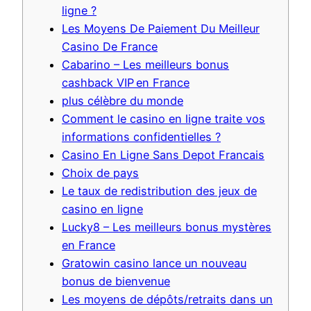
ligne ?
Les Moyens De Paiement Du Meilleur
Casino De France
Cabarino – Les meilleurs bonus
cashback VIP en France
plus célèbre du monde
Comment le casino en ligne traite vos
informations confidentielles ?
Casino En Ligne Sans Depot Francais
Choix de pays
Le taux de redistribution des jeux de
casino en ligne
Lucky​8 – Les meilleurs bonus mystères
en France
Gratowin casino lance un nouveau
bonus de bienvenue
Les moyens de dépôts/retraits dans un