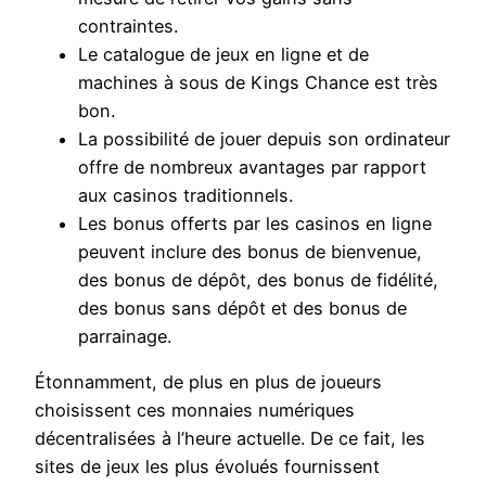
contraintes.
Le catalogue de jeux en ligne et de
machines à sous de Kings Chance est très
bon.
La possibilité de jouer depuis son ordinateur
offre de nombreux avantages par rapport
aux casinos traditionnels.
Les bonus offerts par les casinos en ligne
peuvent inclure des bonus de bienvenue,
des bonus de dépôt, des bonus de fidélité,
des bonus sans dépôt et des bonus de
parrainage.
Étonnamment, de plus en plus de joueurs
choisissent ces monnaies numériques
décentralisées à l’heure actuelle. De ce fait, les
sites de jeux les plus évolués fournissent