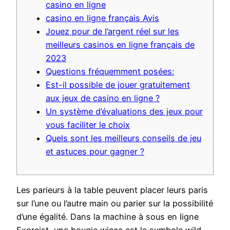
casino en ligne
casino en ligne français Avis
Jouez pour de l’argent réel sur les
meilleurs casinos en ligne français de
2023
Questions fréquemment posées:
Est-il possible de jouer gratuitement
aux jeux de casino en ligne ?
Un système d’évaluations des jeux pour
vous faciliter le choix
Quels sont les meilleurs conseils de jeu
et astuces pour gagner ?
Les parieurs à la table peuvent placer leurs paris
sur l’une ou l’autre main ou parier sur la possibilité
d’une égalité. Dans la machine à sous en ligne