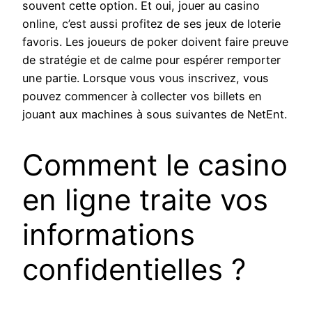
souvent cette option. Et oui, jouer au casino
online, c’est aussi profitez de ses jeux de loterie
favoris. Les joueurs de poker doivent faire preuve
de stratégie et de calme pour espérer remporter
une partie. Lorsque vous vous inscrivez, vous
pouvez commencer à collecter vos billets en
jouant aux machines à sous suivantes de NetEnt.
Comment le casino
en ligne traite vos
informations
confidentielles ?