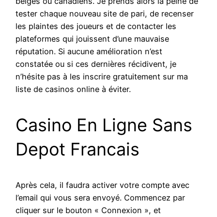
belges ou canadiens. Je prends alors la peine de
tester chaque nouveau site de pari, de recenser
les plaintes des joueurs et de contacter les
plateformes qui jouissent d’une mauvaise
réputation. Si aucune amélioration n’est
constatée ou si ces dernières récidivent, je
n’hésite pas à les inscrire gratuitement sur ma
liste de casinos online à éviter.
Casino En Ligne Sans
Depot Francais
Après cela, il faudra activer votre compte avec
l’email qui vous sera envoyé. Commencez par
cliquer sur le bouton « Connexion », et