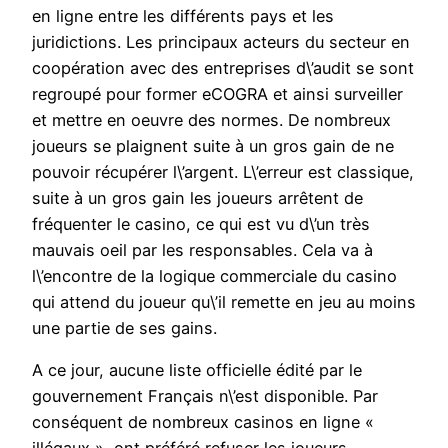
en ligne entre les différents pays et les
juridictions. Les principaux acteurs du secteur en
coopération avec des entreprises d\’audit se sont
regroupé pour former eCOGRA et ainsi surveiller
et mettre en oeuvre des normes. De nombreux
joueurs se plaignent suite à un gros gain de ne
pouvoir récupérer l\’argent. L\’erreur est classique,
suite à un gros gain les joueurs arrêtent de
fréquenter le casino, ce qui est vu d\’un très
mauvais oeil par les responsables. Cela va à
l\’encontre de la logique commerciale du casino
qui attend du joueur qu\’il remette en jeu au moins
une partie de ses gains.
A ce jour, aucune liste officielle édité par le
gouvernement Français n\’est disponible. Par
conséquent de nombreux casinos en ligne «