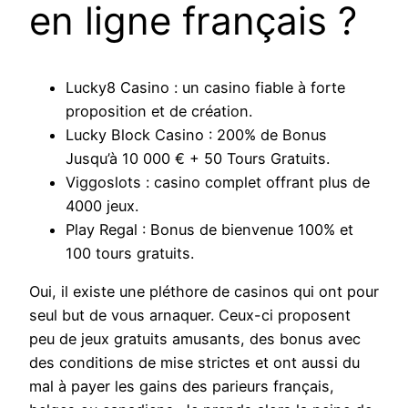
en ligne français ?
Lucky8 Casino : un casino fiable à forte
proposition et de création.
Lucky Block Casino : 200% de Bonus
Jusqu’à 10 000 € + 50 Tours Gratuits.
Viggoslots : casino complet offrant plus de
4000 jeux.
Play Regal : Bonus de bienvenue 100% et
100 tours gratuits.
Oui, il existe une pléthore de casinos qui ont pour
seul but de vous arnaquer. Ceux-ci proposent
peu de jeux gratuits amusants, des bonus avec
des conditions de mise strictes et ont aussi du
mal à payer les gains des parieurs français,