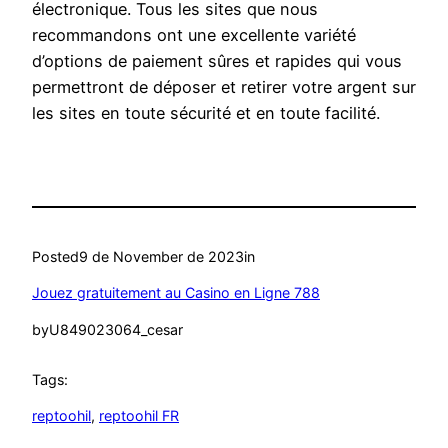
électronique. Tous les sites que nous
recommandons ont une excellente variété
d’options de paiement sûres et rapides qui vous
permettront de déposer et retirer votre argent sur
les sites en toute sécurité et en toute facilité.
Posted
9 de November de 2023
in
Jouez gratuitement au Casino en Ligne 788
by
U849023064_cesar
Tags:
reptoohil
, 
reptoohil FR