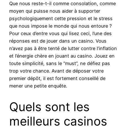
Que nous reste-t-il comme consolation, comme
moyen qui puisse nous aider à supporter
psychologiquement cette pression et le stress
que nous impose le monde qui nous entoure ?
Pour ceux d’entre vous qui lisez ceci, l’une des
réponses est de jouer dans un casino. Vous
n’avez pas à être tenté de lutter contre l’inflation
et l’énergie chère en jouant au casino. Jouez en
toute simplicité, sans le “must”, ne défiez pas
trop votre chance. Avant de déposer votre
premier dépôt, il est fortement conseillé de
mener une petite enquête.
Quels sont les
meilleurs casinos