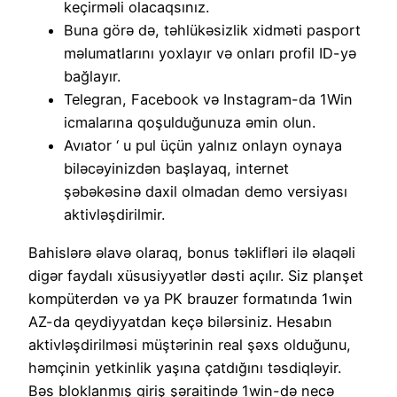
keçirməli olacaqsınız.
Buna görə də, təhlükəsizlik xidməti pasport
məlumatlarını yoxlayır və onları profil ID-yə
bağlayır.
Telegran, Facebook və Instagram-da 1Win
icmalarına qoşulduğunuza əmin olun.
Avıator ‘ u pul üçün yalnız onlayn oynaya
biləcəyinizdən başlayaq, internet
şəbəkəsinə daxil olmadan demo versiyası
aktivləşdirilmir.
Bahislərə əlavə olaraq, bonus təklifləri ilə əlaqəli
digər faydalı xüsusiyyətlər dəsti açılır. Siz planşet
kompüterdən və ya PK brauzer formatında 1win
AZ-da qeydiyyatdan keçə bilərsiniz. Hesabın
aktivləşdirilməsi müştərinin real şəxs olduğunu,
həmçinin yetkinlik yaşına çatdığını təsdiqləyir.
Bəs bloklanmış giriş şəraitində 1win-də necə