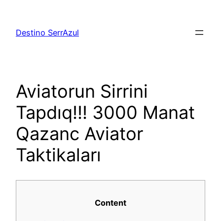
Skip
to
Destino SerrAzul
content
Aviatorun Sirrini
Tapdıq!!! 3000 Manat
Qazanc Aviator
Taktikaları
Content