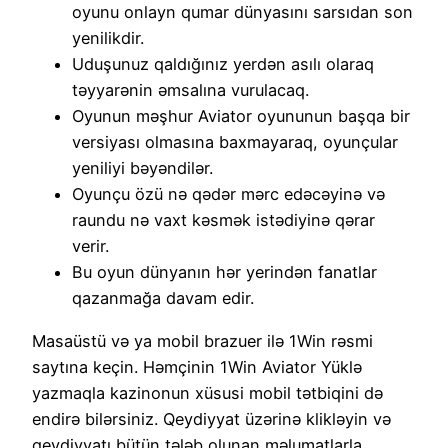
oyunu onlayn qumar dünyasını sarsıdan son
yenilikdir.
Uduşunuz qaldığınız yerdən asılı olaraq
təyyarənin əmsalına vurulacaq.
Oyunun məşhur Aviator oyununun başqa bir
versiyası olmasına baxmayaraq, oyunçular
yeniliyi bəyəndilər.
Oyunçu özü nə qədər mərc edəcəyinə və
raundu nə vaxt kəsmək istədiyinə qərar
verir.
Bu oyun dünyanın hər yerindən fanatlar
qazanmağa davam edir.
Masaüstü və ya mobil brazuer ilə 1Win rəsmi
saytına keçin. Həmçinin 1Win Aviator Yüklə
yazmaqla kazinonun xüsusi mobil tətbiqini də
endirə bilərsiniz. Qeydiyyat üzərinə klikləyin və
qeydiyyatı bütün tələb olunan məlumatlarla