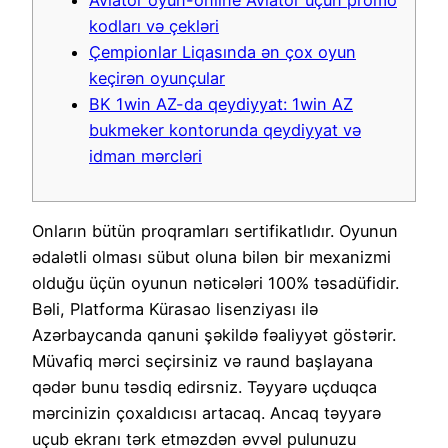
kodları və çekləri
Çempionlar Liqasında ən çox oyun
keçirən oyunçular
BK 1win AZ-da qeydiyyat: 1win AZ
bukmeker kontorunda qeydiyyat və
idman mərcləri
Onların bütün proqramları sertifikatlıdır. Oyunun
ədalətli olması sübut oluna bilən bir mexanizmi
olduğu üçün oyunun nəticələri 100% təsadüfidir.
Bəli, Platforma Kürasao lisenziyası ilə
Azərbaycanda qanuni şəkildə fəaliyyət göstərir.
Müvafiq mərci seçirsiniz və raund başlayana
qədər bunu təsdiq edirsniz. Təyyarə uçduqca
mərcinizin çoxaldıcısı artacaq. Ancaq təyyarə
uçub ekranı tərk etməzdən əvvəl pulunuzu