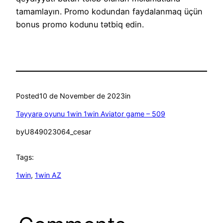
tamamlayın. Promo kodundan faydalanmaq üçün
bonus promo kodunu tətbiq edin.
Posted
10 de November de 2023
in
Təyyarə oyunu 1win 1win Aviator game – 509
by
U849023064_cesar
Tags:
1win
, 
1win AZ