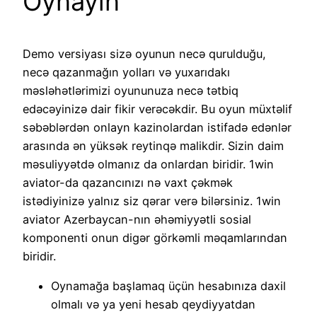
Oynayın
Demo versiyası sizə oyunun necə qurulduğu,
necə qazanmağın yolları və yuxarıdakı
məsləhətlərimizi oyununuza necə tətbiq
edəcəyinizə dair fikir verəcəkdir. Bu oyun müxtəlif
səbəblərdən onlayn kazinolardan istifadə edənlər
arasında ən yüksək reytinqə malikdir. Sizin daim
məsuliyyətdə olmanız da onlardan biridir. 1win
aviator-da qazancınızı nə vaxt çəkmək
istədiyinizə yalnız siz qərar verə bilərsiniz. 1win
aviator Azerbaycan-nın əhəmiyyətli sosial
komponenti onun digər görkəmli məqamlarından
biridir.
Oynamağa başlamaq üçün hesabınıza daxil
olmalı və ya yeni hesab qeydiyyatdan