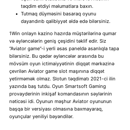
təqdim etdiyi məlumatlara baxın.
Tutmaq düyməsini basaraq oyunu
dayandırıb qalibiyyət əldə edə bilərsiniz.
1Win onlayn kazino hazırda müştərilərinə qumar
və əyləncələrin geniş çeşidini təklif edir. Siz
“Aviator game”-i yerli əsas paneldə asanlıqla tapa
bilərsiniz. Bu qədər əyləncələr arasında bu
mövsüm oyun ictimaiyyətinin diqqət mərkəzinə
çevrilən Aviator game slot maşınına diqqət
yetirməmək olmaz. Slotun təqdimatı 2021-ci ilin
yazında baş tutdu. Oyun Smartsoft Gaming
provayderinin inkişaf komandasının səylərinin
nəticəsi idi. Oyunun məşhur Aviator oyununun
başqa bir versiyası olmasına baxmayaraq,
oyunçular yeniliyi bəyəndilər.