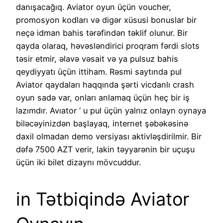
danışacağıq. Aviator oyun üçün voucher,
promosyon kodları və digər xüsusi bonuslar bir
neçə idman bahis tərəfindən təklif olunur. Bir
qayda olaraq, həvəsləndirici proqram fərdi slots
təsir etmir, əlavə vəsait və ya pulsuz bahis
qeydiyyatı üçün ittiham. Rəsmi saytında pul
Aviator qaydaları haqqında şərti vicdanlı crash
oyun sadə var, onları anlamaq üçün heç bir iş
lazımdır. Avıator ‘ u pul üçün yalnız onlayn oynaya
biləcəyinizdən başlayaq, internet şəbəkəsinə
daxil olmadan demo versiyası aktivləşdirilmir. Bir
dəfə 7500 AZT verir, lakin təyyarənin bir uçuşu
üçün iki bilet dizaynı mövcuddur.
in Tətbiqində Aviator