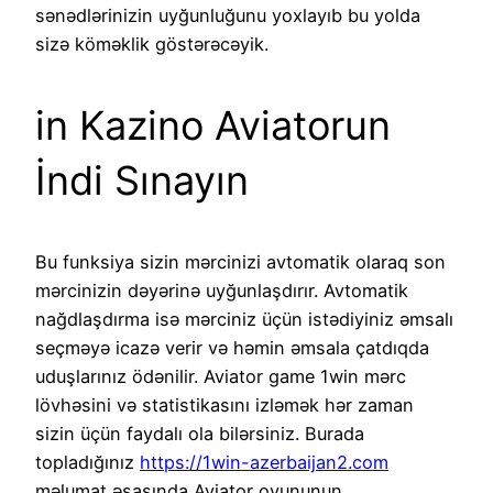
sənədlərinizin uyğunluğunu yoxlayıb bu yolda
sizə köməklik göstərəcəyik.
in Kazino Aviatorun
İndi Sınayın
Bu funksiya sizin mərcinizi avtomatik olaraq son
mərcinizin dəyərinə uyğunlaşdırır. Avtomatik
nağdlaşdırma isə mərciniz üçün istədiyiniz əmsalı
seçməyə icazə verir və həmin əmsala çatdıqda
uduşlarınız ödənilir. Aviator game 1win mərc
lövhəsini və statistikasını izləmək hər zaman
sizin üçün faydalı ola bilərsiniz. Burada
topladığınız
https://1win-azerbaijan2.com
məlumat əsasında Aviator oyununun