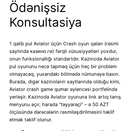
Ödənişsiz
Konsultasiya
1 qalib pul Aviator üçün Crash oyun qalan (rəsmi
saytında казино.ги) fərqli xüsusiyyətləri yoxdur,
onun funksionallığı standartdır. Kazinoda Aviator
pul oyununu necə tapmaq üçün heç bir problem
olmayacaq, yuxarıdakı bölmədə nümunəyə baxın.
Burada, digər kazinoların saytlarında olduğu kimi,
Aviator crash game qumar əyləncəsi portfelində
yerləşir. Kazinoda Aviator oyununa link artıq tanış
menyunu açır, harada “təyyarəçi” – ə 50 AZT
ölçüsündə dərəcələrin rəsmiləşdirilməsini təklif
etmək təklif olunur.