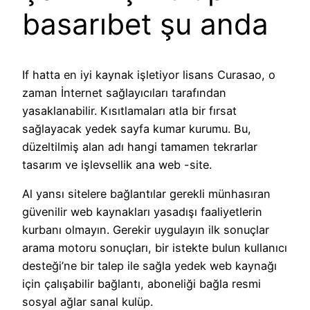
basarıbet şu anda
If hatta en iyi kaynak işletiyor lisans Curasao, o
zaman İnternet sağlayıcıları tarafından
yasaklanabilir. Kısıtlamaları atla bir fırsat
sağlayacak yedek sayfa kumar kurumu. Bu,
düzeltilmiş alan adı hangi tamamen tekrarlar
tasarım ve işlevsellik ana web -site.
Al yansı sitelere bağlantılar gerekli münhasıran
güvenilir web kaynakları yasadışı faaliyetlerin
kurbanı olmayın. Gerekir uygulayın ilk sonuçlar
arama motoru sonuçları, bir istekte bulun kullanıcı
desteği’ne bir talep ile sağla yedek web kaynağı
için çalışabilir bağlantı, aboneliği bağla resmi
sosyal ağlar sanal kulüp.