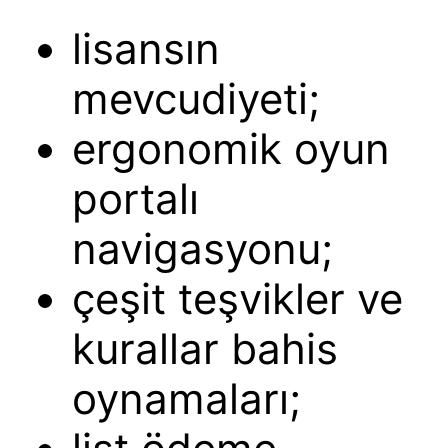
lisansın
mevcudiyeti;
ergonomik oyun
portalı
navigasyonu;
çeşit teşvikler ve
kurallar bahis
oynamaları;