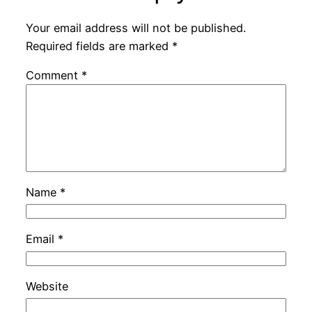
Your email address will not be published.
Required fields are marked
*
Comment
*
Name
*
Email
*
Website