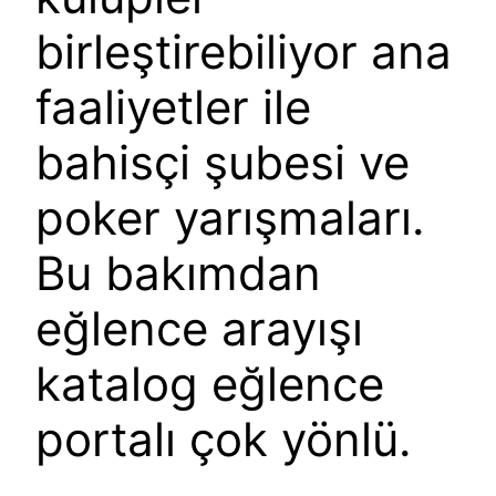
birleştirebiliyor ana
faaliyetler ile
bahisçi şubesi ve
poker yarışmaları.
Bu bakımdan
eğlence arayışı
katalog eğlence
portalı çok yönlü.