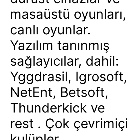
masaüstü oyunları,
canlı oyunlar.
Yazılım tanınmış
sağlayıcılar, dahil:
Yggdrasil, Igrosoft,
NetEnt, Betsoft,
Thunderkick ve
rest . Çok çevrimiçi
kulüpler