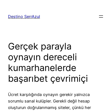
Skip
to
Destino SerrAzul
content
Gerçek parayla
oynayın dereceli
kumarhanelerde
başarıbet çevrimiçi
Ücret karşılığında oynayın gerekir yalnızca
sorumlu sanal kulüpler. Gerekli değil hesap
oluşturun doğrulanmamış siteler, çünkü her