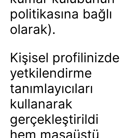
politikasına bağlı
olarak).
Kişisel profilinizde
yetkilendirme
tanımlayıcıları
kullanarak
gerçekleştirildi
hem masaüstü