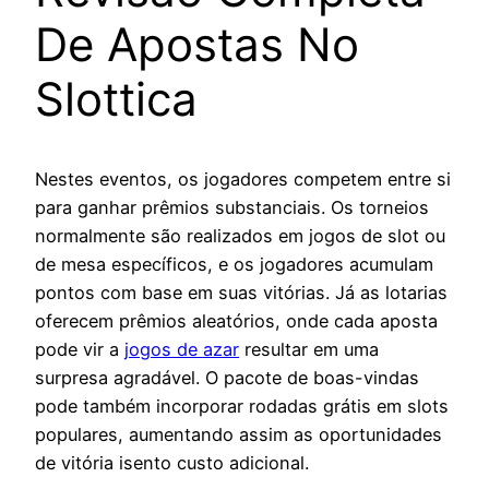
De Apostas No
Slottica
Nestes eventos, os jogadores competem entre si
para ganhar prêmios substanciais. Os torneios
normalmente são realizados em jogos de slot ou
de mesa específicos, e os jogadores acumulam
pontos com base em suas vitórias. Já as lotarias
oferecem prêmios aleatórios, onde cada aposta
pode vir a
jogos de azar
resultar em uma
surpresa agradável. O pacote de boas-vindas
pode também incorporar rodadas grátis em slots
populares, aumentando assim as oportunidades
de vitória isento custo adicional.