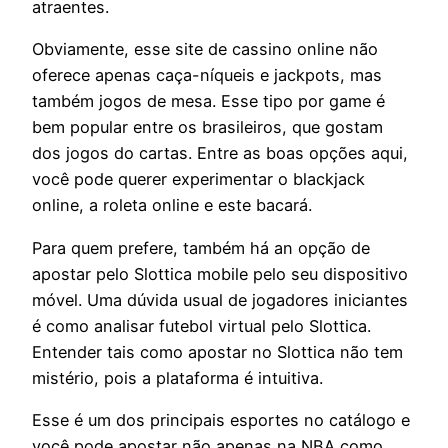
atraentes.
Obviamente, esse site de cassino online não
oferece apenas caça-níqueis e jackpots, mas
também jogos de mesa. Esse tipo por game é
bem popular entre os brasileiros, que gostam
dos jogos do cartas. Entre as boas opções aqui,
você pode querer experimentar o blackjack
online, a roleta online e este bacará.
Para quem prefere, também há an opção de
apostar pelo Slottica mobile pelo seu dispositivo
móvel. Uma dúvida usual de jogadores iniciantes
é como analisar futebol virtual pelo Slottica.
Entender tais como apostar no Slottica não tem
mistério, pois a plataforma é intuitiva.
Esse é um dos principais esportes no catálogo e
você pode apostar não apenas na NBA como