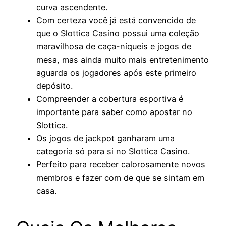
curva ascendente.
Com certeza você já está convencido de
que o Slottica Casino possui uma coleção
maravilhosa de caça-níqueis e jogos de
mesa, mas ainda muito mais entretenimento
aguarda os jogadores após este primeiro
depósito.
Compreender a cobertura esportiva é
importante para saber como apostar no
Slottica.
Os jogos de jackpot ganharam uma
categoria só para si no Slottica Casino.
Perfeito para receber calorosamente novos
membros e fazer com de que se sintam em
casa.