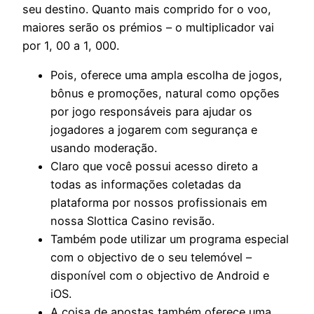
seu destino. Quanto mais comprido for o voo,
maiores serão os prémios – o multiplicador vai
por 1, 00 a 1, 000.
Pois, oferece uma ampla escolha de jogos,
bônus e promoções, natural como opções
por jogo responsáveis para ajudar os
jogadores a jogarem com segurança e
usando moderação.
Claro que você possui acesso direto a
todas as informações coletadas da
plataforma por nossos profissionais em
nossa Slottica Casino revisão.
Também pode utilizar um programa especial
com o objectivo de o seu telemóvel –
disponível com o objectivo de Android e
iOS.
A coisa de apostas também oferece uma