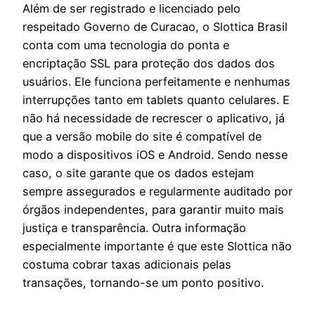
Além de ser registrado e licenciado pelo
respeitado Governo de Curacao, o Slottica Brasil
conta com uma tecnologia do ponta e
encriptação SSL para proteção dos dados dos
usuários. Ele funciona perfeitamente e nenhumas
interrupções tanto em tablets quanto celulares. E
não há necessidade de recrescer o aplicativo, já
que a versão mobile do site é compatível de
modo a dispositivos iOS e Android. Sendo nesse
caso, o site garante que os dados estejam
sempre assegurados e regularmente auditado por
órgãos independentes, para garantir muito mais
justiça e transparência. Outra informação
especialmente importante é que este Slottica não
costuma cobrar taxas adicionais pelas
transações, tornando-se um ponto positivo.