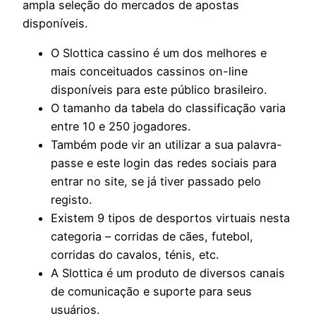
ampla seleção do mercados de apostas
disponíveis.
O Slottica cassino é um dos melhores e
mais conceituados cassinos on-line
disponíveis para este público brasileiro.
O tamanho da tabela do classificação varia
entre 10 e 250 jogadores.
Também pode vir an utilizar a sua palavra-
passe e este login das redes sociais para
entrar no site, se já tiver passado pelo
registo.
Existem 9 tipos de desportos virtuais nesta
categoria – corridas de cães, futebol,
corridas do cavalos, ténis, etc.
A Slottica é um produto de diversos canais
de comunicação e suporte para seus
usuários.