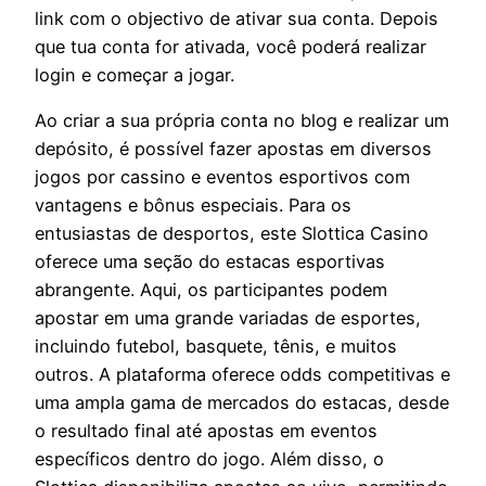
link com o objectivo de ativar sua conta. Depois
que tua conta for ativada, você poderá realizar
login e começar a jogar.
Ao criar a sua própria conta no blog e realizar um
depósito, é possível fazer apostas em diversos
jogos por cassino e eventos esportivos com
vantagens e bônus especiais. Para os
entusiastas de desportos, este Slottica Casino
oferece uma seção do estacas esportivas
abrangente. Aqui, os participantes podem
apostar em uma grande variadas de esportes,
incluindo futebol, basquete, tênis, e muitos
outros. A plataforma oferece odds competitivas e
uma ampla gama de mercados do estacas, desde
o resultado final até apostas em eventos
específicos dentro do jogo. Além disso, o