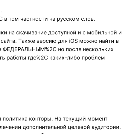
.
 в том частности на русском слов.
ки на скачивание доступной и с мобильной и
сайта. Также версию для iOS можно найти в
оле ФЕДЕРАЛЬНЫМ%2C но после нескольких
сть работы где%2C каких-либо проблем
 политика конторы. На текущий момент
влечении дополнительной целевой аудитории.