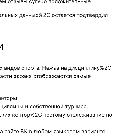
оем отзывы сугубо положительные.
нальных данных%2C остается подтвердил
и
х видов спорта. Нажав на дисциплину%2C
части экрана отображаются самые
онторы.
циплины и собственной турнира.
ских контор%2C поэтому отслеживание по
а сайте БК в любом языковом варианте