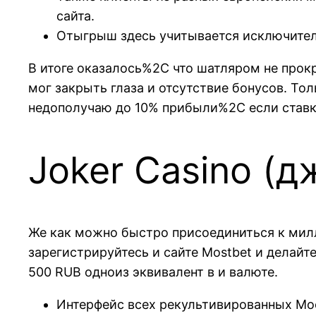
сайта.
Отыгрыш здесь учитывается исключитель
В итоге оказалось%2C что шатляром не прок
мог закрыть глаза и отсутствие бонусов. То
недополучаю до 10% прибыли%2C если ставк
Joker Casino (д
Же как можно быстро присоединиться к мил
зарегистрируйтесь и сайте Mostbet и делайт
500 RUB одноиз эквивалент в и валюте.
Интерфейс всех рекультивированных Мо