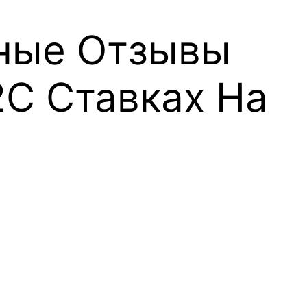
ные Отзывы
C Ставках На