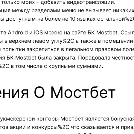
 только моих – добавить видеотрансляции.
ация между разделами меню не вызывает никаких
 доступным на более не 10 языках остальной%2C
в Android и iOS можно на сайте БК Mostbet. Ссыл
ы в верхнем левом углу%2C а также в помещении 
и попытки закрепиться в легальном правовом п
ия БК Mostbet была закрыта. Порадовала честно
2C в том числе с крупными суммами.
ения О Мостбет
укмекерской конторы Мостбет является бонусная
нтов акции и конкурсы%2C что сказывается и при