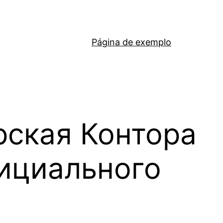
Página de exemplo
рская Контора
ициального