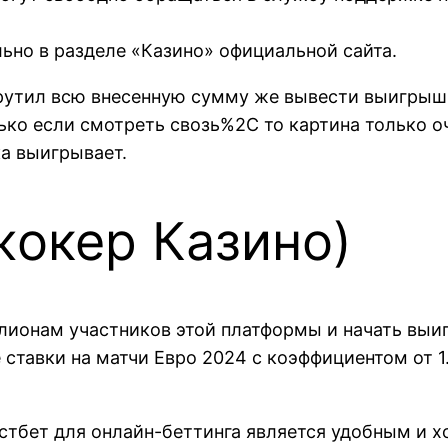
но в разделе «Казино» официальной сайта.
рутил всю внесенную сумму же вывести выигрыш 
лько если смотреть свозь%2C то картина только о
а выигрывает.
жокер Казино)
лионам участников этой платформы и начать выи
е ставки на матчи Евро 2024 с коэффициентом от 
стбет для онлайн-беттинга является удобным и 