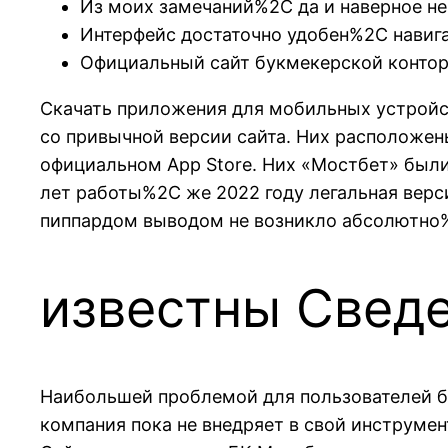
Из моих замечаний%2C да и наверное не
Интерфейс достаточно удобен%2C навиг
Официальный сайт букмекерской конторы
Скачать приложения для мобильных устройст
со привычной версии сайта. Них расположен
официальном App Store. Них «Мостбет» был
лет работы%2C же 2022 году легальная верс
пиппардом выводом не возникло абсолютно%
известны Свед
Наибольшей проблемой для пользователей б
компания пока не внедряет в свой инструме