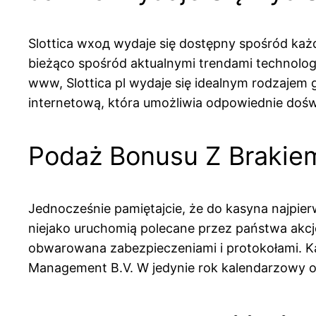
Slottica wход wydaje się dostępny spośród każd
bieżąco spośród aktualnymi trendami technolog
www, Slottica pl wydaje się idealnym rodzajem 
internetową, która umożliwia odpowiednie doś
Podaż Bonusu Z Brakiem
Jednocześnie pamiętajcie, że do kasyna najpier
niejako uruchomią polecane przez państwa akcj
obwarowana zabezpieczeniami i protokołami. Ka
Management B.V. W jedynie rok kalendarzowy o