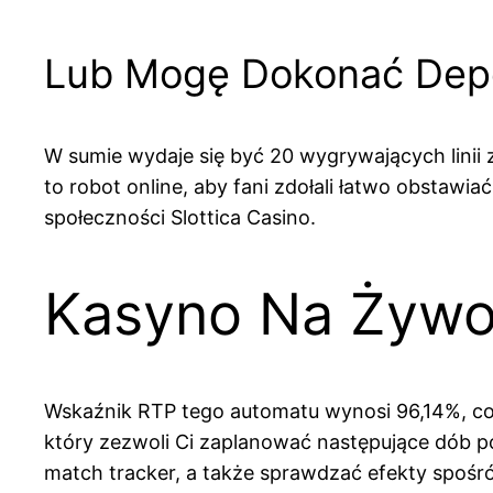
Lub Mogę Dokonać Depo
W sumie wydaje się być 20 wygrywających linii 
to robot online, aby fani zdołali łatwo obstaw
społeczności Slottica Casino.
Kasyno Na Żywo
Wskaźnik RTP tego automatu wynosi 96,14%, co 
który zezwoli Ci zaplanować następujące dób p
match tracker, a także sprawdzać efekty spośród