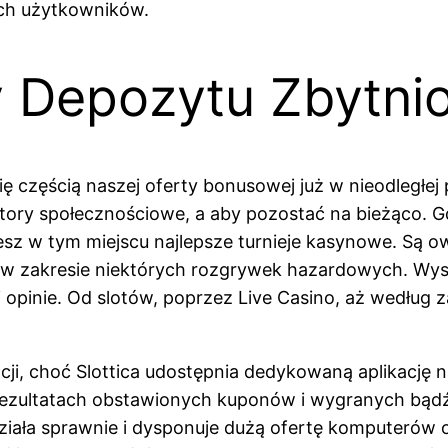
ych użytkowników.
Depozytu Zbytnio 
ę częścią naszej oferty bonusowej już w nieodległej 
katory społecznościowe, a aby pozostać na bieżąco. 
sz w tym miejscu najlepsze turnieje kasynowe. Są owo
 w zakresie niektórych rozgrywek hazardowych. Wys
 opinie. Od slotów, poprzez Live Casino, aż według
cji, choć Slottica udostępnia dedykowaną aplikację
ezultatach obstawionych kuponów i wygranych bądź
Działa sprawnie i dysponuje dużą ofertę komputerów 