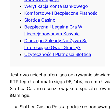
Weryfikacja Konta Bankowego
Komfortowe I Bezpieczne Płatności
Slottica Casino
Bezpieczna I Legalna Gra W
Licencjonowanym Kasynie
Dlaczego Zakłady Na Żywo Są
Interesujące Gwoli Graczy?
Użyteczność I Płatności Slottica
Jest owo uciecha oferująca odkrywanie słowiań
RTP tegoż automatu sięga 96, 14%, co umożliwia
Slottica Casino recenzje w jaki to sposób i r
iGamingu.
Slottica Casino Polska podaje responsywn