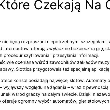
, Które Czekają Na
nie będą rozpraszani niepotrzebnymi szczegółami, al
 internautów, oferując wyłącznie bezpieczną grę, st
procedur szyfrowania i przesyłania informacji.
właściwie oceniana wśród zawodników zakładów muz
bawy, Slottica przygotowała też specjalną aplikację
iotece konsol posiadają najwięcej slotów. Automaty on
 – wyjąwszy względu na żądania – wraz z pewnością 
unek wśród graczy na całym świecie. Dzięki niezawod
o oferuje ogromny wybór automatów, gier stołowych 