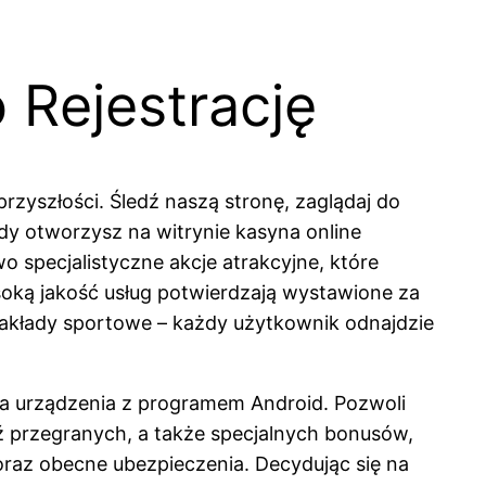
Rejestrację
przyszłości. Śledź naszą stronę, zaglądaj do
Gdy otworzysz na witrynie kasyna online
 specjalistyczne akcje atrakcyjne, które
oką jakość usług potwierdzają wystawione za
 zakłady sportowe – każdy użytkownik odnajdzie
 na urządzenia z programem Android. Pozwoli
 przegranych, a także specjalnych bonusów,
oraz obecne ubezpieczenia. Decydując się na