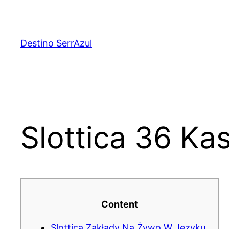
Skip
to
content
Destino SerrAzul
Slottica 36 Ka
Content
Slottica Zakłady Na Żywo W Języku