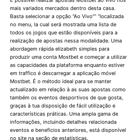
É possível realizar apostas Mostbet ao vivo nos
mais variados mercados dentro desta casa.
Basta selecionar a opção “Ao Vivo”” “localizada
no menu, la cual será mostrada uma lista de
todos os jogos que estão disponíveis para a
realização de apostas nessa modalidade. Uma
abordagem rápida elizabeth simples para
produzir uma conta Mostbet e começar a utilizar
as capacidades da plataforma enquanto estiver
em traffico é descarregar a aplicação móvel
Mostbet. É o método ideal para se manter
actualizado em relação à as suas apostas como
também os eventos desportivos de que gosta,
graças à tua disposição de fácil utilização e
características práticas. Uma ampla gama de
informações, incluindo detalhes relacionada
eventos e beneficios anteriores, está disponível
no site na seção de estatísticas.