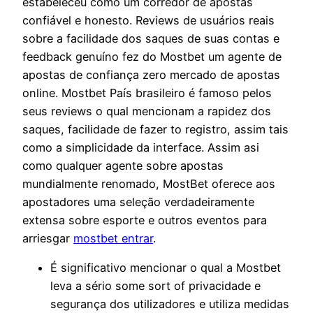
estabeleceu como um corredor de apostas
confiável e honesto. Reviews de usuários reais
sobre a facilidade dos saques de suas contas e
feedback genuíno fez do Mostbet um agente de
apostas de confiança zero mercado de apostas
online. Mostbet País brasileiro é famoso pelos
seus reviews o qual mencionam a rapidez dos
saques, facilidade de fazer to registro, assim tais
como a simplicidade da interface. Assim asi
como qualquer agente sobre apostas
mundialmente renomado, MostBet oferece aos
apostadores uma seleção verdadeiramente
extensa sobre esporte e outros eventos para
arriesgar
mostbet entrar
.
É significativo mencionar o qual a Mostbet
leva a sério some sort of privacidade e
segurança dos utilizadores e utiliza medidas