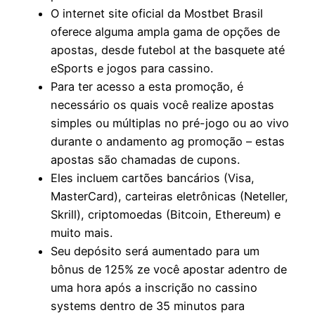
O internet site oficial da Mostbet Brasil
oferece alguma ampla gama de opções de
apostas, desde futebol at the basquete até
eSports e jogos para cassino.
Para ter acesso a esta promoção, é
necessário os quais você realize apostas
simples ou múltiplas no pré-jogo ou ao vivo
durante o andamento ag promoção – estas
apostas são chamadas de cupons.
Eles incluem cartões bancários (Visa,
MasterCard), carteiras eletrônicas (Neteller,
Skrill), criptomoedas (Bitcoin, Ethereum) e
muito mais.
Seu depósito será aumentado para um
bônus de 125% ze você apostar adentro de
uma hora após a inscrição no cassino
systems dentro de 35 minutos para