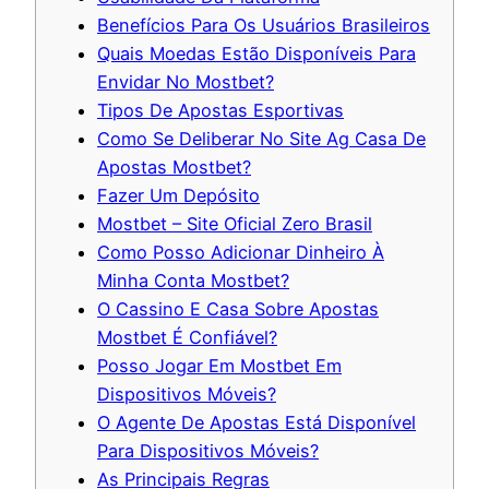
Benefícios Para Os Usuários Brasileiros
Quais Moedas Estão Disponíveis Para
Envidar No Mostbet?
Tipos De Apostas Esportivas
Como Se Deliberar No Site Ag Casa De
Apostas Mostbet?
Fazer Um Depósito
Mostbet – Site Oficial Zero Brasil
Como Posso Adicionar Dinheiro À
Minha Conta Mostbet?
O Cassino E Casa Sobre Apostas
Mostbet É Confiável?
Posso Jogar Em Mostbet Em
Dispositivos Móveis?
O Agente De Apostas Está Disponível
Para Dispositivos Móveis?
As Principais Regras