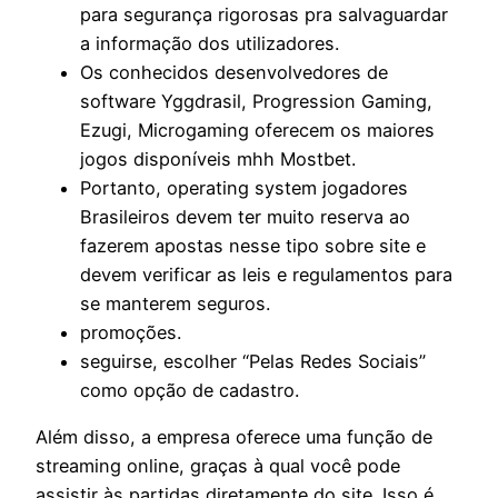
para segurança rigorosas pra salvaguardar
a informação dos utilizadores.
Os conhecidos desenvolvedores de
software Yggdrasil, Progression Gaming,
Ezugi, Microgaming oferecem os maiores
jogos disponíveis mhh Mostbet.
Portanto, operating system jogadores
Brasileiros devem ter muito reserva ao
fazerem apostas nesse tipo sobre site e
devem verificar as leis e regulamentos para
se manterem seguros.
promoções.
seguirse, escolher “Pelas Redes Sociais”
como opção de cadastro.
Além disso, a empresa oferece uma função de
streaming online, graças à qual você pode
assistir às partidas diretamente do site. Isso é