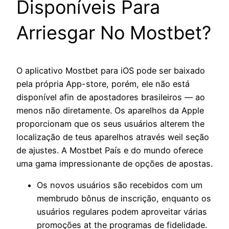
Disponíveis Para
Arriesgar No Mostbet?
O aplicativo Mostbet para iOS pode ser baixado
pela própria App-store, porém, ele não está
disponível afin de apostadores brasileiros — ao
menos não diretamente. Os aparelhos da Apple
proporcionam que os seus usuários alterem the
localização de teus aparelhos através weil seção
de ajustes. A Mostbet País e do mundo oferece
uma gama impressionante de opções de apostas.
Os novos usuários são recebidos com um
membrudo bônus de inscrição, enquanto os
usuários regulares podem aproveitar várias
promoções at the programas de fidelidade.