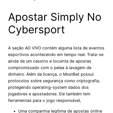
Apostar Simply No
Cybersport
A seção AO VIVO contém alguma lista de eventos
esportivos acontecendo em tempo real. Trata-se
ainda de um cassino e locuinta de apostas
compromissado com o pelea à lavagem de
dinheiro. Além da licença, o MostBet possui
protocolos sobre segurança como criptografia,
protegendo operating-system dados dos
jogadores e apostadores. Ele também tem
ferramentas para o jogo responsável,
Uma companhia legítima de apostas online