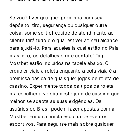
Se você tiver qualquer problema com seu
depósito, tiro, segurança ou qualquer outra
coisa, some sort of equipe de atendimento ao
cliente fará tudo o o qual estiver ao seu alcance
para ajudá-lo. Para aqueles la cual estão no País
brasileiro, os detalhes sobre contato” “ag
Mostbet estão incluídos na tabela abaixo. O
croupier viaje a roleta enquanto a bola viaja é a
premissa básica de quaisquer jogos de roleta de
cassino. Experimente todos os tipos da roleta
pra escolher a versão deste jogo de cassino que
melhor se adapta às suas exigências. Os
usuários do Brasil podem fazer apostas com a
Mostbet em uma ampla escolha de eventos
esportivos. Para seguirse mais sobre qualquer