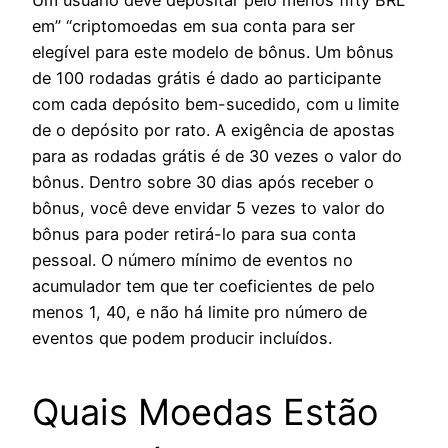
Um usuário deve depositar pelo menos fifty BRL
em” “criptomoedas em sua conta para ser
elegível para este modelo de bônus. Um bônus
de 100 rodadas grátis é dado ao participante
com cada depósito bem-sucedido, com u limite
de o depósito por rato. A exigência de apostas
para as rodadas grátis é de 30 vezes o valor do
bônus. Dentro sobre 30 dias após receber o
bônus, você deve envidar 5 vezes to valor do
bônus para poder retirá-lo para sua conta
pessoal. O número mínimo de eventos no
acumulador tem que ter coeficientes de pelo
menos 1, 40, e não há limite pro número de
eventos que podem producir incluídos.
Quais Moedas Estão