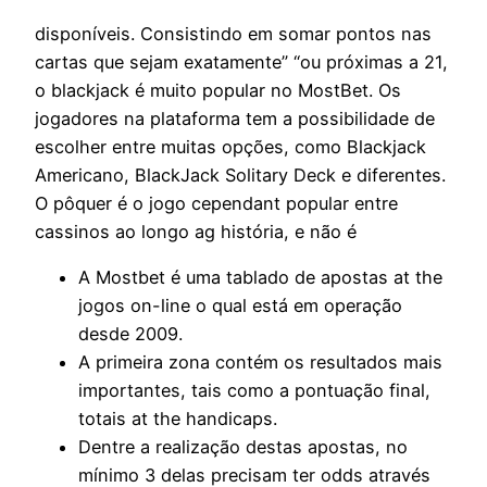
disponíveis. Consistindo em somar pontos nas
cartas que sejam exatamente” “ou próximas a 21,
o blackjack é muito popular no MostBet. Os
jogadores na plataforma tem a possibilidade de
escolher entre muitas opções, como Blackjack
Americano, BlackJack Solitary Deck e diferentes.
O pôquer é o jogo cependant popular entre
cassinos ao longo ag história, e não é
A Mostbet é uma tablado de apostas at the
jogos on-line o qual está em operação
desde 2009.
A primeira zona contém os resultados mais
importantes, tais como a pontuação final,
totais at the handicaps.
Dentre a realização destas apostas, no
mínimo 3 delas precisam ter odds através