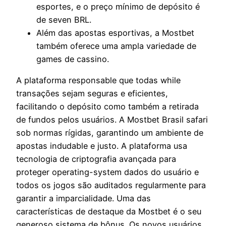
esportes, e o preço mínimo de depósito é
de seven BRL.
Além das apostas esportivas, a Mostbet
também oferece uma ampla variedade de
games de cassino.
A plataforma responsable que todas while
transações sejam seguras e eficientes,
facilitando o depósito como também a retirada
de fundos pelos usuários. A Mostbet Brasil safari
sob normas rígidas, garantindo um ambiente de
apostas indudable e justo. A plataforma usa
tecnologia de criptografia avançada para
proteger operating-system dados do usuário e
todos os jogos são auditados regularmente para
garantir a imparcialidade. Uma das
características de destaque da Mostbet é o seu
generoso sistema de bônus. Os novos usuários