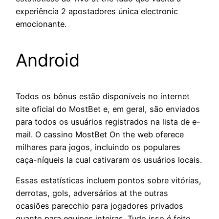
experiência 2 apostadores única electronic
emocionante.
Android
Todos os bônus estão disponíveis no internet
site oficial do MostBet e, em geral, são enviados
para todos os usuários registrados na lista de e-
mail. O cassino MostBet On the web oferece
milhares para jogos, incluindo os populares
caça-níqueis la cual cativaram os usuários locais.
Essas estatísticas incluem pontos sobre vitórias,
derrotas, gols, adversários at the outras
ocasiões parecchio para jogadores privados
quanto para equipes inteiras. Tudo isso é feito