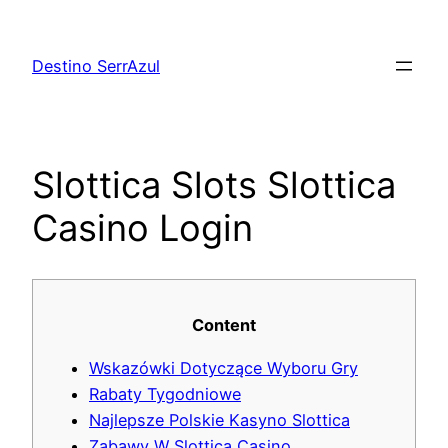
Skip
to
Destino SerrAzul
content
Slottica Slots Slottica
Casino Login
Content
Wskazówki Dotyczące Wyboru Gry
Rabaty Tygodniowe
Najlepsze Polskie Kasyno Slottica
Zabawy W Slottica Casino