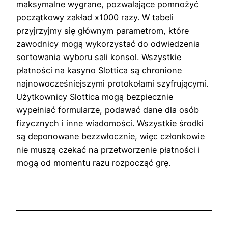
maksymalne wygrane, pozwalające pomnożyć
początkowy zakład x1000 razy. W tabeli
przyjrzyjmy się głównym parametrom, które
zawodnicy mogą wykorzystać do odwiedzenia
sortowania wyboru sali konsol. Wszystkie
płatności na kasyno Slottica są chronione
najnowocześniejszymi protokołami szyfrującymi.
Użytkownicy Slottica mogą bezpiecznie
wypełniać formularze, podawać dane dla osób
fizycznych i inne wiadomości. Wszystkie środki
są deponowane bezzwłocznie, więc członkowie
nie muszą czekać na przetworzenie płatności i
mogą od momentu razu rozpocząć grę.