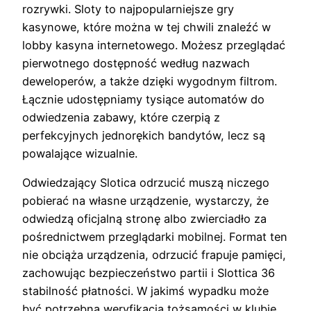
rozrywki. Sloty to najpopularniejsze gry
kasynowe, które można w tej chwili znaleźć w
lobby kasyna internetowego. Możesz przeglądać
pierwotnego dostępność według nazwach
deweloperów, a także dzięki wygodnym filtrom.
Łącznie udostępniamy tysiące automatów do
odwiedzenia zabawy, które czerpią z
perfekcyjnych jednorękich bandytów, lecz są
powalające wizualnie.
Odwiedzający Slotica odrzucić muszą niczego
pobierać na własne urządzenie, wystarczy, że
odwiedzą oficjalną stronę albo zwierciadło za
pośrednictwem przeglądarki mobilnej. Format ten
nie obciąża urządzenia, odrzucić frapuje pamięci,
zachowując bezpieczeństwo partii i Slottica 36
stabilność płatności. W jakimś wypadku może
być potrzebna weryfikacja tożsamości w klubie