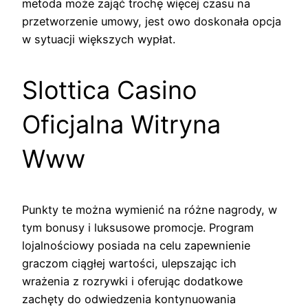
metoda może zająć trochę więcej czasu na
przetworzenie umowy, jest owo doskonała opcja
w sytuacji większych wypłat.
Slottica Casino
Oficjalna Witryna
Www
Punkty te można wymienić na różne nagrody, w
tym bonusy i luksusowe promocje. Program
lojalnościowy posiada na celu zapewnienie
graczom ciągłej wartości, ulepszając ich
wrażenia z rozrywki i oferując dodatkowe
zachęty do odwiedzenia kontynuowania