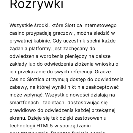
Rozrywki
Wszystkie środki, które Slottica internetowego
casino przypadają graczowi, można śledzić w
prywatnej kabinie. Gdy uczestnik spełni każde
żądania platformy, jest zachęcany do
odwiedzenia wdrożenia pieniędzy na dalsze
zakłady lub do odwiedzenia złożenia wniosku o
ich przekazanie do swych referencji. Gracze
Casino Slottica otrzymują dostęp do odwiedzenia
zabawy, na której wyniki nikt nie zaakceptować
może wpłynąć. Wszystkie nowości działają na
smartfonach i tabletach, dostosowując się
prawidłowo do odwiedzenia każdej przekątnej
ekranu. Dzieje się tak dzięki zastosowaniu
technologii HTML5 w sporządzaniu