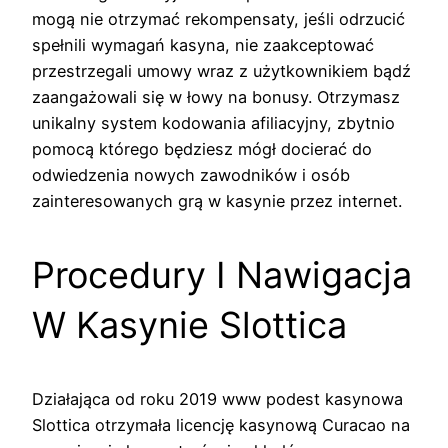
mogą nie otrzymać rekompensaty, jeśli odrzucić
spełnili wymagań kasyna, nie zaakceptować
przestrzegali umowy wraz z użytkownikiem bądź
zaangażowali się w łowy na bonusy. Otrzymasz
unikalny system kodowania afiliacyjny, zbytnio
pomocą którego będziesz mógł docierać do
odwiedzenia nowych zawodników i osób
zainteresowanych grą w kasynie przez internet.
Procedury I Nawigacja
W Kasynie Slottica
Działająca od roku 2019 www podest kasynowa
Slottica otrzymała licencję kasynową Curacao na