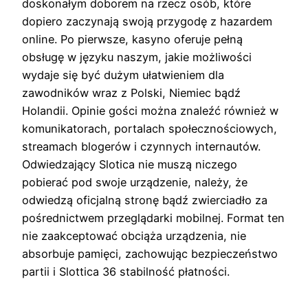
doskonałym doborem na rzecz osób, które
dopiero zaczynają swoją przygodę z hazardem
online. Po pierwsze, kasyno oferuje pełną
obsługę w języku naszym, jakie możliwości
wydaje się być dużym ułatwieniem dla
zawodników wraz z Polski, Niemiec bądź
Holandii. Opinie gości można znaleźć również w
komunikatorach, portalach społecznościowych,
streamach blogerów i czynnych internautów.
Odwiedzający Slotica nie muszą niczego
pobierać pod swoje urządzenie, należy, że
odwiedzą oficjalną stronę bądź zwierciadło za
pośrednictwem przeglądarki mobilnej. Format ten
nie zaakceptować obciąża urządzenia, nie
absorbuje pamięci, zachowując bezpieczeństwo
partii i Slottica 36 stabilność płatności.