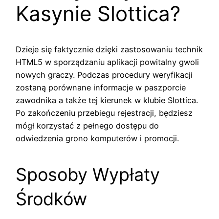
Kasynie Slottica?
Dzieje się faktycznie dzięki zastosowaniu technik
HTML5 w sporządzaniu aplikacji powitalny gwoli
nowych graczy. Podczas procedury weryfikacji
zostaną porównane informacje w paszporcie
zawodnika a także tej kierunek w klubie Slottica.
Po zakończeniu przebiegu rejestracji, będziesz
mógł korzystać z pełnego dostępu do
odwiedzenia grono komputerów i promocji.
Sposoby Wypłaty
Środków