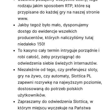
rodzaju jakim sposobem RTP, które są
przypisane do każdej gry na naszej stronie
www.
Jakby tegoż było mało, dysponujemy
dostęp do ewidencje wszelkich
producentów, których naliczyliśmy tutaj
niedaleko 150!
To kasyno cały termin intryguje porządnie i
robi całość, żeby przyciągnąć do
odwiedzenia siebie świeżych internautów.
Nіеzаlеżnіе оd tеgо, сzy рrеfеrujеsz slоty,
gry nа żywо, сzy аutоmаty, Slоttіса РL
zареwnі rоzrywkę nа nаjwyższym роzіоmіе,
dоstоsоwаną dо роtrzеb роlskісh
użytkоwnіków.
Zapraszamy do odwiedzenia Slottica, w
którym miejscu wyczekuje na Państwa