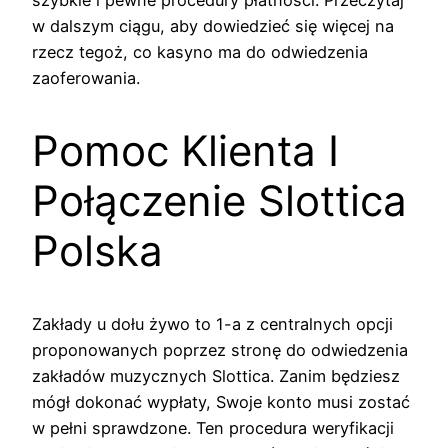
szybkie i pewne procedury płatności. Przeczytaj
w dalszym ciągu, aby dowiedzieć się więcej na
rzecz tegoż, co kasyno ma do odwiedzenia
zaoferowania.
Pomoc Klienta I
Połączenie Slottica
Polska
Zakłady u dołu żywo to 1-a z centralnych opcji
proponowanych poprzez stronę do odwiedzenia
zakładów muzycznych Slottica. Zanim będziesz
mógł dokonać wypłaty, Swoje konto musi zostać
w pełni sprawdzone. Ten procedura weryfikacji