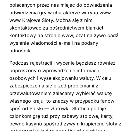
polecanych przez nas miejsc do odwiedzenia
odwiedzenia gry w charakterze witryna www
www Krajowe Sloty. Można się z nimi
skontaktować za pośrednictwem blankiet
kontaktowy na stronie www, czat na żywo bądź
wysłanie wiadomości e-mail na podany
odnośnik.
Podczas rejestracji i wycenie będziesz również
poproszony o wprowadzenie informacji
osobowych i wyselekcjowaniu waluty. W celu
zabezpieczenia się przed problemami z
przewalutowaniem zalecamy wybierać walutę
własnego kraju, to znaczy w przypadku fanów
spośród Polski — złotówki. Slottica podaje
członkom grę tuż przy zabawy stołowe, karty,
pewne kasyno spośród żywym krupierem, sloty z