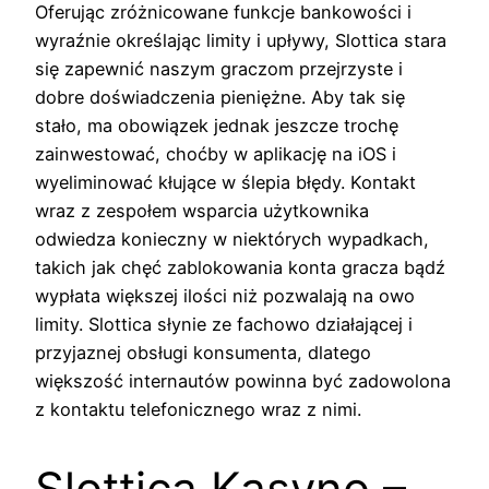
Oferując zróżnicowane funkcje bankowości i
wyraźnie określając limity i upływy, Slottica stara
się zapewnić naszym graczom przejrzyste i
dobre doświadczenia pieniężne. Aby tak się
stało, ma obowiązek jednak jeszcze trochę
zainwestować, choćby w aplikację na iOS i
wyeliminować kłujące w ślepia błędy. Kontakt
wraz z zespołem wsparcia użytkownika
odwiedza konieczny w niektórych wypadkach,
takich jak chęć zablokowania konta gracza bądź
wypłata większej ilości niż pozwalają na owo
limity. Slottica słynie ze fachowo działającej i
przyjaznej obsługi konsumenta, dlatego
większość internautów powinna być zadowolona
z kontaktu telefonicznego wraz z nimi.
Slottica Kasyno –