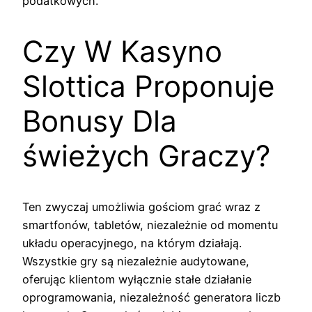
podatkowych.
Czy W Kasyno
Slottica Proponuje
Bonusy Dla
świeżych Graczy?
Ten zwyczaj umożliwia gościom grać wraz z
smartfonów, tabletów, niezależnie od momentu
układu operacyjnego, na którym działają.
Wszystkie gry są niezależnie audytowane,
oferując klientom wyłącznie stałe działanie
oprogramowania, niezależność generatora liczb