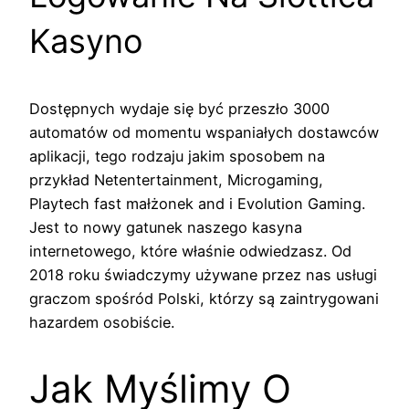
Kasyno
Dostępnych wydaje się być przeszło 3000
automatów od momentu wspaniałych dostawców
aplikacji, tego rodzaju jakim sposobem na
przykład Netentertainment, Microgaming,
Playtech fast małżonek and i Evolution Gaming.
Jest to nowy gatunek naszego kasyna
internetowego, które właśnie odwiedzasz. Od
2018 roku świadczymy używane przez nas usługi
graczom spośród Polski, którzy są zaintrygowani
hazardem osobiście.
Jak Myślimy O