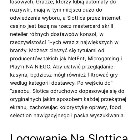
losowych. Gracze, którzy lubią automaty do
rozrywki, mają w tym miejscu dużo do
odwiedzenia wyboru, a Slottica przez internet
casino jest bazą na rzecz mastercard skrill
neteller różnych dostawców konsol, w
rzeczywistości 1-ych wraz z największych w
branży. Możesz cieszyć się tytułami od
producentów takich jak NetEnt, Microgaming i
Play’n NA NIEGO. Aby ułatwić przeglądanie
kasyna, będziesz mógł również filtrować gry
według kategorii dostawcy. Po wejściu do”
“zasobu, Slotica odruchowo dopasowuje się do
oryginalnych jakim sposobem każdej przekątnej
ekranu, zachowując kolorystykę oprawy, food
selection nawigacyjnego i paska wyszukiwania.
Logowanie Na Slottica