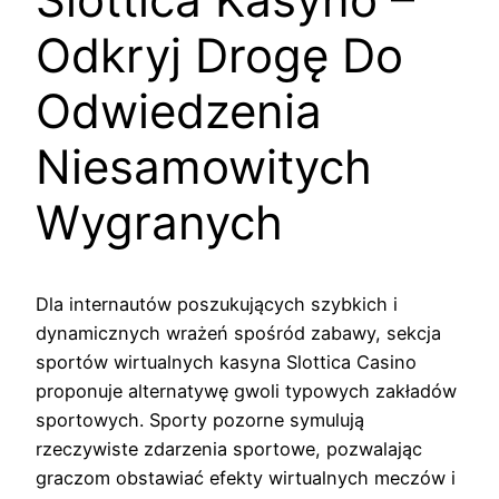
Odkryj Drogę Do
Odwiedzenia
Niesamowitych
Wygranych
Dla internautów poszukujących szybkich i
dynamicznych wrażeń spośród zabawy, sekcja
sportów wirtualnych kasyna Slottica Casino
proponuje alternatywę gwoli typowych zakładów
sportowych. Sporty pozorne symulują
rzeczywiste zdarzenia sportowe, pozwalając
graczom obstawiać efekty wirtualnych meczów i