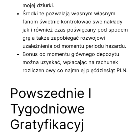
mojej dziurki.
Środki te pozwalają własnym własnym
fanom świetnie kontrolować swe nakłady
jak i również czas poświęcany pod spodem
grę a także zapobiegać rozwojowi
uzależnienia od momentu periodu hazardu.
Bonus od momentu głównego depozytu
można uzyskać, wpłacając na rachunek
rozliczeniowy co najmniej pięćdziesiąt PLN.
Powszednie I
Tygodniowe
Gratyfikacyj