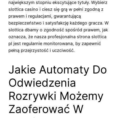
największym stopniu ekscytujące tytuły. Wybierz
slottica casino i ciesz się grą w pełni zgodną z
prawem i regulacjami, gwarantującą
bezpieczeństwo i satysfakcję każdego gracza. W
slottica dbamy o zgodność spośród prawem, jak
oznacza, że nasza profesjonalna strona slottica
pl jest regularnie monitorowana, by zapewnić
pełną przejrzystość i uczciwość.
Jakie Automaty Do
Odwiedzenia
Rozrywki Możemy
Zaoferować W