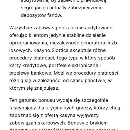
audytowane, by zapewnić prawidłową
segregację i actually zabezpieczenie
depozytów fanów.
Wszystkie zabawy są niezależnie audytowane,
oferując klientom jedynie stabilne działanie
oprogramowania, niezależność generatora liczb
losowych. Kasyno Slottica akceptuje różne
procedury płatności, tego typu w który sposób
karty kredytowe, portfele elektroniczne i
przelewy bankowe. Możliwe procedury płatności
różnią się w zależności od czasu państwie, w
którym się znajdujesz.
Ten gatunek bonusu wydaje się szczególnie
fascynujący dla oryginalnych graczy, którzy chcą
zapoznać się z ofertą kasyna wyjąwszy
zobowiązań skarbowych. Bonusy z brakiem