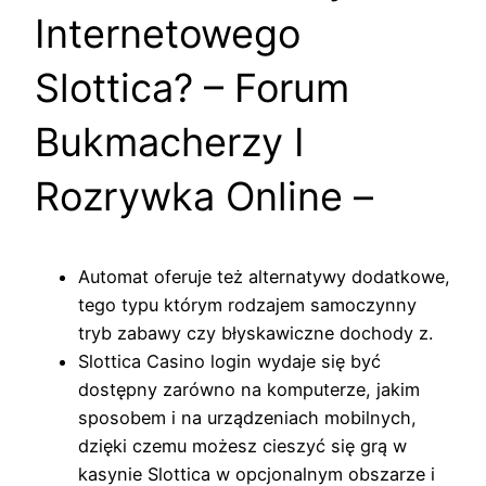
Internetowego
Slottica? – Forum
Bukmacherzy I
Rozrywka Online –
Automat oferuje też alternatywy dodatkowe,
tego typu którym rodzajem samoczynny
tryb zabawy czy błyskawiczne dochody z.
Slottica Casino login wydaje się być
dostępny zarówno na komputerze, jakim
sposobem i na urządzeniach mobilnych,
dzięki czemu możesz cieszyć się grą w
kasynie Slottica w opcjonalnym obszarze i