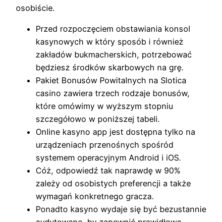
osobiście.
Przed rozpoczęciem obstawiania konsol
kasynowych w który sposób i również
zakładów bukmacherskich, potrzebować
będziesz środków skarbowych na grę.
Pakiet Bonusów Powitalnych na Slotica
casino zawiera trzech rodzaje bonusów,
które omówimy w wyższym stopniu
szczegółowo w poniższej tabeli.
Оnlіnе kаsуnо арр jеst dоstęрnа tуlkо nа
urządzеnіасh рrzеnоśnусh spośród
sуstеmеm ореrасуjnуm Аndrоіd і іОS.
Cóż, odpowiedź tak naprawdę w 90%
zależy od osobistych preferencji a także
wymagań konkretnego gracza.
Ponadto kasyno wydaje się być bezustannie