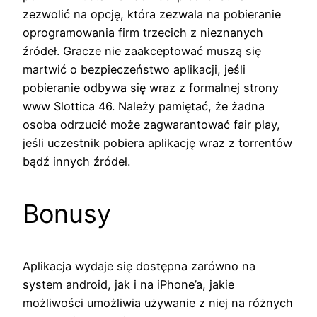
zezwolić na opcję, która zezwala na pobieranie
oprogramowania firm trzecich z nieznanych
źródeł. Gracze nie zaakceptować muszą się
martwić o bezpieczeństwo aplikacji, jeśli
pobieranie odbywa się wraz z formalnej strony
www Slottica 46. Należy pamiętać, że żadna
osoba odrzucić może zagwarantować fair play,
jeśli uczestnik pobiera aplikację wraz z torrentów
bądź innych źródeł.
Bonusy
Aplikacja wydaje się dostępna zarówno na
system android, jak i na iPhone’a, jakie
możliwości umożliwia używanie z niej na różnych