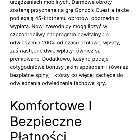
urządzeniach mobilnych. Darmowe obroty
zostaną przyznane na grę Gonzo’s Quest a także
podlegają 45-krotnemu obrotowi poprzednio
wypłatą. Nowi zawodnicy mogą liczyć w
szczodrobliwy nadprogram powitalny do
odwiedzenia 200% od czasu czołowej wpłaty,
zaś następne dwie wpłaty również są
premiowane. Dodatkowo, kasyno podaje
cotygodniowe bonusy jakim sposobem i również
bezpłatne spiny, , którzy co więcej zachęca do
odwiedzenia odwiedzenia fachowej gry.
Komfortowe I
Bezpieczne
Płatności