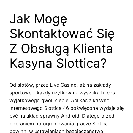
Jak Mogę
Skontaktować Się
Z Obsługą Klienta
Kasyna Slottica?
Od slotów, przez Live Casino, aż na zakłady
sportowe – każdy użytkownik wyszuka tu coś
wyjątkowego gwoli siebie. Aplikacja kasyno
internetowego Slottica 46 poświęcona wydaje się
być na układ sprawny Android. Dlatego przed
pobraniem oprogramowania gracze Slotica
powinni w ustawieniach bezpieczeństwa