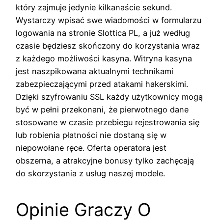
który zajmuje jedynie kilkanaście sekund.
Wystarczy wpisać swe wiadomości w formularzu
logowania na stronie Slottica PL, a już według
czasie będziesz skończony do korzystania wraz
z każdego możliwości kasyna. Witryna kasyna
jest naszpikowana aktualnymi technikami
zabezpieczającymi przed atakami hakerskimi.
Dzięki szyfrowaniu SSL każdy użytkownicy mogą
być w pełni przekonani, że pierwotnego dane
stosowane w czasie przebiegu rejestrowania się
lub robienia płatności nie dostaną się w
niepowołane ręce. Oferta operatora jest
obszerna, a atrakcyjne bonusy tylko zachęcają
do skorzystania z usług naszej modele.
Opinie Graczy O