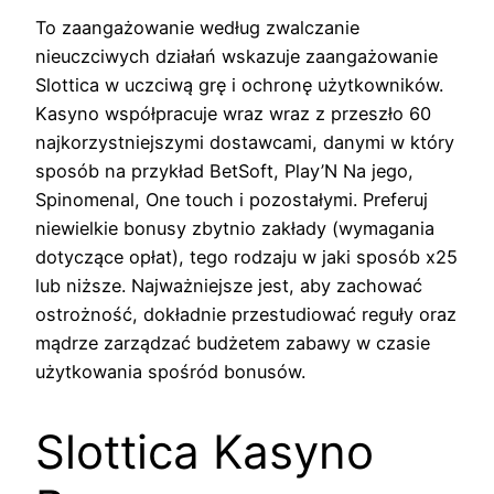
To zaangażowanie według zwalczanie
nieuczciwych działań wskazuje zaangażowanie
Slottica w uczciwą grę i ochronę użytkowników.
Kasyno współpracuje wraz wraz z przeszło 60
najkorzystniejszymi dostawcami, danymi w który
sposób na przykład BetSoft, Play’N Na jego,
Spinomenal, One touch i pozostałymi. Preferuj
niewielkie bonusy zbytnio zakłady (wymagania
dotyczące opłat), tego rodzaju w jaki sposób x25
lub niższe. Najważniejsze jest, aby zachować
ostrożność, dokładnie przestudiować reguły oraz
mądrze zarządzać budżetem zabawy w czasie
użytkowania spośród bonusów.
Slottica Kasyno