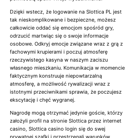
Dzięki wstecz, że logowanie na Slottica PL jest
tak nieskomplikowane i bezpieczne, możesz
całkowicie oddać się emocjom spośród gry,
odrzucić martwiąc się o swoje informacje
osobowe. Odkryj emocje związane wraz z grą z
fachowymi krupierami i poczuj atmosferę
rzeczywistego kasyna w naszym zaciszu
własnego mieszkaniu. Komunikacja w momencie
faktycznym konstruuje niepowtarzalną
atmosferę, a możliwość rywalizacji wraz z
istotnymi przeciwnikami sprawia, że poczujesz
ekscytację i chęć wygranej.
Nagrodę mogą otrzymać jedynie goście, którzy
założyli profil na stronie Slottica przez internet
casino, Slottica casino login się do swej
prywatnej szafki i przestrzegali warunków