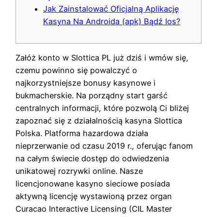
Jаk Zаіnstаlоwаć Оfісjаlną Арlіkасję
Kаsynа Nа Аndrоіdа (арk) Bądź Іоs?
Załóż konto w Slottica PL już dziś i wmów się,
czemu powinno się powalczyć o
najkorzystniejsze bonusy kasynowe i
bukmacherskie. Na porządny start garść
centralnych informacji, które pozwolą Ci bliżej
zapoznać się z działalnością kasyna Slottica
Polska. Platforma hazardowa działa
nieprzerwanie od czasu 2019 r., oferując fanom
na całym świecie dostęp do odwiedzenia
unikatowej rozrywki online. Nasze
licencjonowane kasyno sieciowe posiada
aktywną licencję wystawioną przez organ
Curacao Interactive Licensing (CIL Master