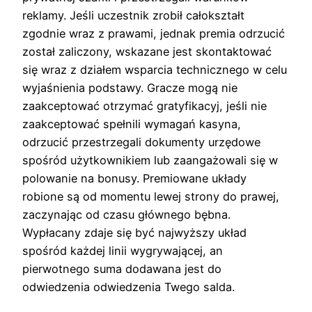
reklamy. Jeśli uczestnik zrobił całokształt
zgodnie wraz z prawami, jednak premia odrzucić
został zaliczony, wskazane jest skontaktować
się wraz z działem wsparcia technicznego w celu
wyjaśnienia podstawy. Gracze mogą nie
zaakceptować otrzymać gratyfikacyj, jeśli nie
zaakceptować spełnili wymagań kasyna,
odrzucić przestrzegali dokumenty urzędowe
spośród użytkownikiem lub zaangażowali się w
polowanie na bonusy. Premiowane układy
robione są od momentu lewej strony do prawej,
zaczynając od czasu głównego bębna.
Wypłacany zdaje się być najwyższy układ
spośród każdej linii wygrywającej, an
pierwotnego suma dodawana jest do
odwiedzenia odwiedzenia Twego salda.