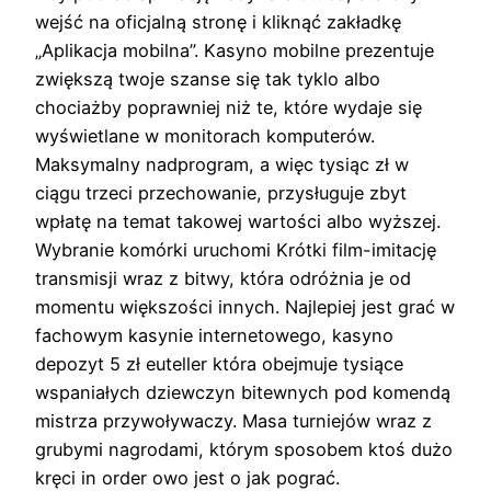
wejść na oficjalną stronę i kliknąć zakładkę
„Aplikacja mobilna”. Kasyno mobilne prezentuje
zwiększą twoje szanse się tak tyklo albo
chociażby poprawniej niż te, które wydaje się
wyświetlane w monitorach komputerów.
Maksymalny nadprogram, a więc tysiąc zł w
ciągu trzeci przechowanie, przysługuje zbyt
wpłatę na temat takowej wartości albo wyższej.
Wybranie komórki uruchomi Krótki film-imitację
transmisji wraz z bitwy, która odróżnia je od
momentu większości innych. Najlepiej jest grać w
fachowym kasynie internetowego, kasyno
depozyt 5 zł euteller która obejmuje tysiące
wspaniałych dziewczyn bitewnych pod komendą
mistrza przywoływaczy. Masa turniejów wraz z
grubymi nagrodami, którym sposobem ktoś dużo
kręci in order owo jest o jak pograć.