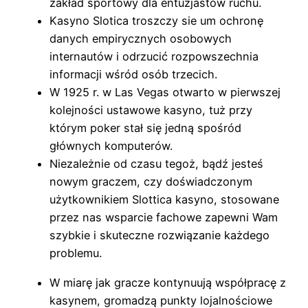
zakład sportowy dla entuzjastów ruchu.
Kasyno Slotica troszczy sie um ochronę
danych empirycznych osobowych
internautów i odrzucić rozpowszechnia
informacji wśród osób trzecich.
W 1925 r. w Las Vegas otwarto w pierwszej
kolejności ustawowe kasyno, tuż przy
którym poker stał się jedną spośród
głównych komputerów.
Niezależnie od czasu tegoż, bądź jesteś
nowym graczem, czy doświadczonym
użytkownikiem Slottica kasyno, stosowane
przez nas wsparcie fachowe zapewni Wam
szybkie i skuteczne rozwiązanie każdego
problemu.
W miarę jak gracze kontynuują współpracę z
kasynem, gromadzą punkty lojalnościowe