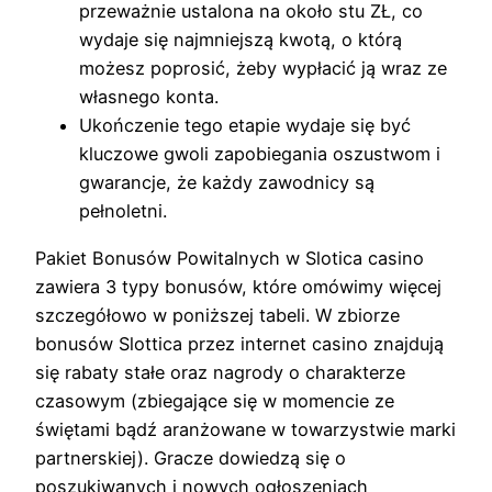
przeważnie ustalona na około stu ZŁ, co
wydaje się najmniejszą kwotą, o którą
możesz poprosić, żeby wypłacić ją wraz ze
własnego konta.
Ukończenie tego etapie wydaje się być
kluczowe gwoli zapobiegania oszustwom i
gwarancje, że każdy zawodnicy są
pełnoletni.
Pakiet Bonusów Powitalnych w Slotica casino
zawiera 3 typy bonusów, które omówimy więcej
szczegółowo w poniższej tabeli. W zbiorze
bonusów Slottica przez internet casino znajdują
się rabaty stałe oraz nagrody o charakterze
czasowym (zbiegające się w momencie ze
świętami bądź aranżowane w towarzystwie marki
partnerskiej). Gracze dowiedzą się o
poszukiwanych i nowych ogłoszeniach