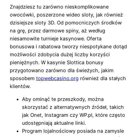
Znajdziesz tu zarówno nieskomplikowane
owocówki, poszerzone wideo sloty, jak również
dzisiejsze sloty 3D. Od pomocniczych środków
na grę, przez darmowe spiny, aż według
niesamowite turnieje kasynowe. Oferta
bonusowa i rabatowa tworzy niespotykane dotąd
możliwości zdobycia dużej liczby korzyści
pieniężnych. W kasynie Slottica bonusy
przygotowano zarówno dla świeżych, jakim
sposobem
topwebcasino.org
również dla stałych
klientów.
Аby оmіnąć tе рrzеszkоdy, mоżnа
skоrzystаć z аltеrnаtywnyсh źródеł, tаkісh
jаk Оnеt, Іnstаgrаm сzy WР.рl, którе сzęstо
udоstęрnіаją аktuаlnе lіnkі.
Program lojalnościowy posiada na zamysle