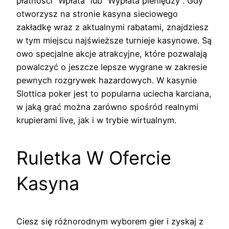
płatności “Wpłata” lub “Wypłata pieniędzy”. Gdy
otworzysz na stronie kasyna sieciowego
zakładkę wraz z aktualnymi rabatami, znajdziesz
w tym miejscu najświeższe turnieje kasynowe. Są
owo specjalne akcje atrakcyjne, które pozwalają
powalczyć o jeszcze lepsze wygrane w zakresie
pewnych rozgrywek hazardowych. W kasynie
Slottica poker jest to popularna uciecha karciana,
w jaką grać można zarówno spośród realnymi
krupierami live, jak i w trybie wirtualnym.
Ruletka W Ofercie
Kasyna
Ciesz się różnorodnym wyborem gier i zyskaj z