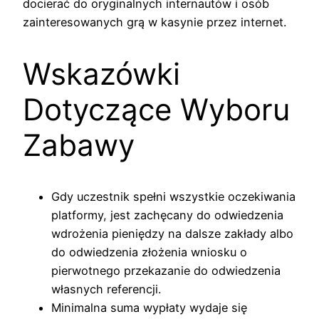
docierać do oryginalnych internautów i osób
zainteresowanych grą w kasynie przez internet.
Wskazówki
Dotyczące Wyboru
Zabawy
Gdy uczestnik spełni wszystkie oczekiwania
platformy, jest zachęcany do odwiedzenia
wdrożenia pieniędzy na dalsze zakłady albo
do odwiedzenia złożenia wniosku o
pierwotnego przekazanie do odwiedzenia
własnych referencji.
Minimalna suma wypłaty wydaje się