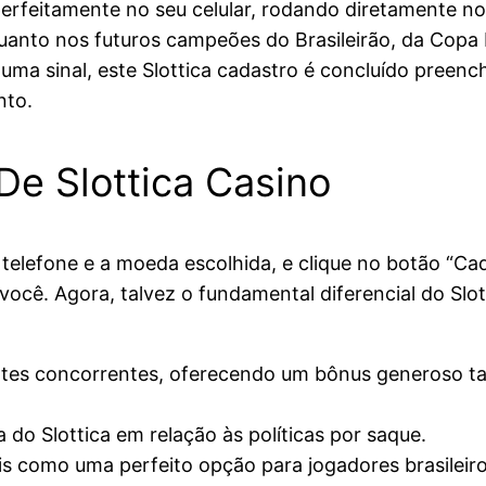
perfeitamente no seu celular, rodando diretamente n
uanto nos futuros campeões do Brasileirão, da Copa 
r uma sinal, este Slottica cadastro é concluído pree
nto.
De Slottica Casino
telefone e a moeda escolhida, e clique no botão “Cad
você. Agora, talvez o fundamental diferencial do Slot
antes concorrentes, oferecendo um bônus generoso ta
do Slottica em relação às políticas por saque.
is como uma perfeito opção para jogadores brasileir