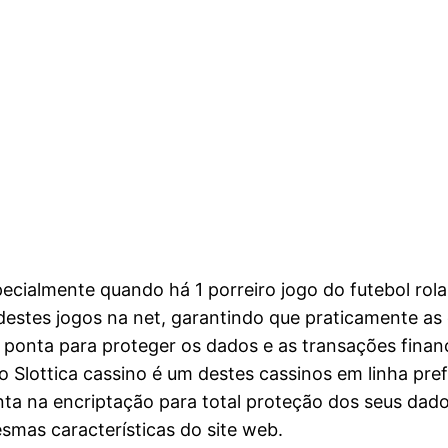
pecialmente quando há 1 porreiro jogo do futebol rol
estes jogos na net, garantindo que praticamente as o
 do ponta para proteger os dados e as transações fin
o Slottica cassino é um destes cassinos em linha prefe
nta na encriptação para total proteção dos seus da
esmas características do site web.