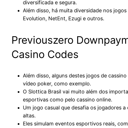
diversificada e segura.
Além disso, há muita diversidade nos jogo
Evolution, NetEnt, Ezugi e outros.
Previouszero Downpaym
Casino Codes
Além disso, alguns destes jogos de cassino
vídeo poker, como exemplo.
O Slottica Brasil vai muito além dos impo
esportivas como pelo cassino online.
Um jogo casual que desafia os jogadores a
altas.
Eles simulam eventos esportivos reais, com