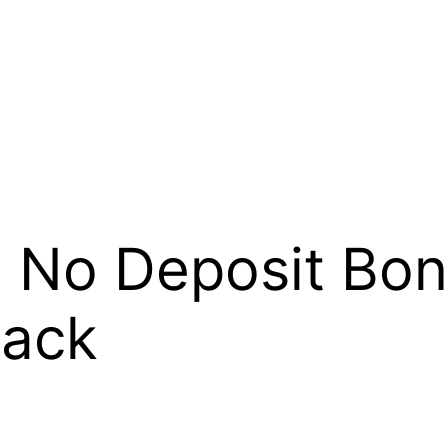
no No Deposit Bo
jack