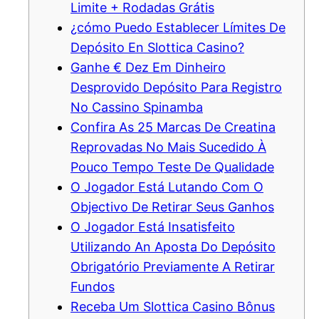
Limite + Rodadas Grátis
¿cómo Puedo Establecer Límites De
Depósito En Slottica Casino?
Ganhe € Dez Em Dinheiro
Desprovido Depósito Para Registro
No Cassino Spinamba
Confira As 25 Marcas De Creatina
Reprovadas No Mais Sucedido À
Pouco Tempo Teste De Qualidade
O Jogador Está Lutando Com O
Objectivo De Retirar Seus Ganhos
O Jogador Está Insatisfeito
Utilizando An Aposta Do Depósito
Obrigatório Previamente A Retirar
Fundos
Receba Um Slottica Casino Bônus