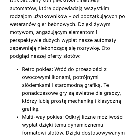
Dostarczamy kompleksową bibliotekę
automatów, które odpowiadają wszystkim
rodzajom użytkowników – od początkujących po
weteranów gier bębnowych. Dzięki żywym
motywom, angażującym elementom i
perspektywie dużych wypłat nasze automaty
zapewniają niekończącą się rozrywkę. Oto
podgląd naszej oferty slotów:
Retro pokies: Wróć do przeszłości z
owocowymi ikonami, potrójnymi
siódemkami i staromodną grafiką. Te
ponadczasowe gry są świetne dla graczy,
którzy lubią prostą mechanikę i klasyczną
grafikę.
Multi-way pokies: Odkryj liczne możliwości
wypłat dzięki temu dynamicznemu
formatowi slotów. Dzięki dostosowywanym