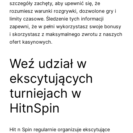
szczegóły zachęty, aby upewnić się, że
rozumiesz warunki rozgrywki, dozwolone gry i
limity czasowe. Śledzenie tych informacji
zapewni, że w pełni wykorzystasz swoje bonusy
i skorzystasz z maksymalnego zwrotu z naszych
ofert kasynowych.
Weź udział w
ekscytujących
turniejach w
HitnSpin
Hit n Spin regularnie organizuje ekscytujące