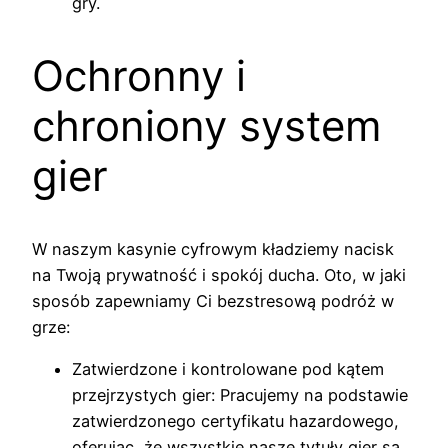
gry.
Ochronny i
chroniony system
gier
W naszym kasynie cyfrowym kładziemy nacisk
na Twoją prywatność i spokój ducha. Oto, w jaki
sposób zapewniamy Ci bezstresową podróż w
grze:
Zatwierdzone i kontrolowane pod kątem
przejrzystych gier: Pracujemy na podstawie
zatwierdzonego certyfikatu hazardowego,
oferując, że wszystkie nasze tytuły gier są