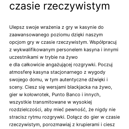
czasie rzeczywistym
Ulepsz swoje wrażenia z gry w kasynie do
zaawansowanego poziomu dzięki naszym
opcjom gry w czasie rzeczywistym. Współpracuj
z wykwalifikowanym personelem kasyna i innymi
uczestnikami w trybie na żywo
e dla całkowicie angażującej rozgrywki. Poczuj
atmosferę kasyna stacjonarnego z wygody
swojego domu, w tym autentyczne dźwięki i
sceny. Ciesz się wersjami blackjacka na żywo,
gier w kołowrotek, Punto Banco i innych,
wszystkie transmitowane w wysokiej
rozdzielczości, aby mieć pewność, że nigdy nie
stracisz rytmu rozgrywki. Dołącz do gier w czasie
rzeczywistym, porozmawiaj z krupierami i ciesz