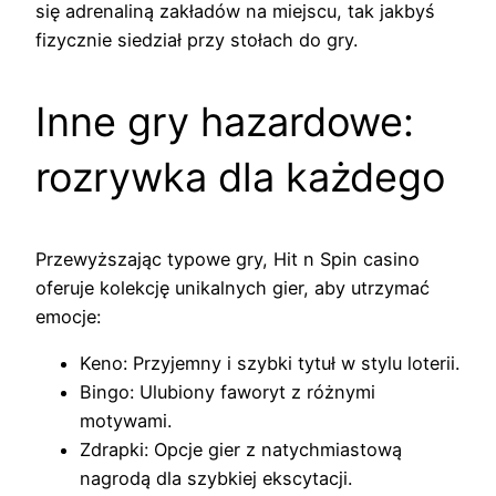
się adrenaliną zakładów na miejscu, tak jakbyś
fizycznie siedział przy stołach do gry.
Inne gry hazardowe:
rozrywka dla każdego
Przewyższając typowe gry, Hit n Spin casino
oferuje kolekcję unikalnych gier, aby utrzymać
emocje:
Keno: Przyjemny i szybki tytuł w stylu loterii.
Bingo: Ulubiony faworyt z różnymi
motywami.
Zdrapki: Opcje gier z natychmiastową
nagrodą dla szybkiej ekscytacji.