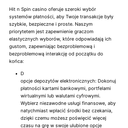
Hit n Spin casino oferuje szeroki wybór
systemów płatności, aby Twoje transakcje były
szybkie, bezpieczne i proste. Naszym
priorytetem jest zapewnienie graczom
elastycznych wyborów, które odpowiadają ich
gustom, zapewniając bezproblemową i
bezproblemową interakcję od początku do
końca:
D
opcje depozytów elektronicznych: Dokonuj
płatności kartami bankowymi, portfelami
wirtualnymi lub walutami cyfrowymi.
Wybierz niezawodne usługi finansowe, aby
natychmiast wpłacić środki bez czekania,
dzięki czemu możesz poświęcić więcej
czasu na grę w swoje ulubione opcje