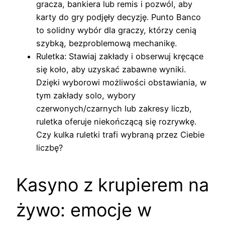
gracza, bankiera lub remis i pozwól, aby
karty do gry podjęły decyzję. Punto Banco
to solidny wybór dla graczy, którzy cenią
szybką, bezproblemową mechanikę.
Ruletka: Stawiaj zakłady i obserwuj kręcące
się koło, aby uzyskać zabawne wyniki.
Dzięki wyborowi możliwości obstawiania, w
tym zakłady solo, wybory
czerwonych/czarnych lub zakresy liczb,
ruletka oferuje niekończącą się rozrywkę.
Czy kulka ruletki trafi wybraną przez Ciebie
liczbę?
Kasyno z krupierem na
żywo: emocje w