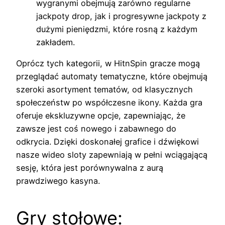
wygranymi obejmują zarówno regularne
jackpoty drop, jak i progresywne jackpoty z
dużymi pieniędzmi, które rosną z każdym
zakładem.
Oprócz tych kategorii, w HitnSpin gracze mogą
przeglądać automaty tematyczne, które obejmują
szeroki asortyment tematów, od klasycznych
społeczeństw po współczesne ikony. Każda gra
oferuje ekskluzywne opcje, zapewniając, że
zawsze jest coś nowego i zabawnego do
odkrycia. Dzięki doskonałej grafice i dźwiękowi
nasze wideo sloty zapewniają w pełni wciągającą
sesję, która jest porównywalna z aurą
prawdziwego kasyna.
Gry stołowe: