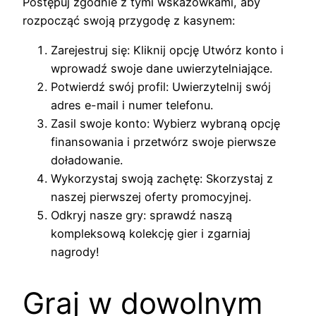
Postępuj zgodnie z tymi wskazówkami, aby
rozpocząć swoją przygodę z kasynem:
Zarejestruj się: Kliknij opcję Utwórz konto i
wprowadź swoje dane uwierzytelniające.
Potwierdź swój profil: Uwierzytelnij swój
adres e-mail i numer telefonu.
Zasil swoje konto: Wybierz wybraną opcję
finansowania i przetwórz swoje pierwsze
doładowanie.
Wykorzystaj swoją zachętę: Skorzystaj z
naszej pierwszej oferty promocyjnej.
Odkryj nasze gry: sprawdź naszą
kompleksową kolekcję gier i zgarniaj
nagrody!
Graj w dowolnym