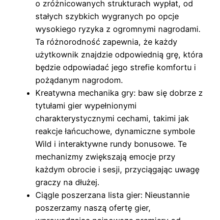
o zróżnicowanych strukturach wypłat, od
stałych szybkich wygranych po opcje
wysokiego ryzyka z ogromnymi nagrodami.
Ta różnorodność zapewnia, że ​​każdy
użytkownik znajdzie odpowiednią grę, która
będzie odpowiadać jego strefie komfortu i
pożądanym nagrodom.
Kreatywna mechanika gry: baw się dobrze z
tytułami gier wypełnionymi
charakterystycznymi cechami, takimi jak
reakcje łańcuchowe, dynamiczne symbole
Wild i interaktywne rundy bonusowe. Te
mechanizmy zwiększają emocje przy
każdym obrocie i sesji, przyciągając uwagę
graczy na dłużej.
Ciągle poszerzana lista gier: Nieustannie
poszerzamy naszą ofertę gier,