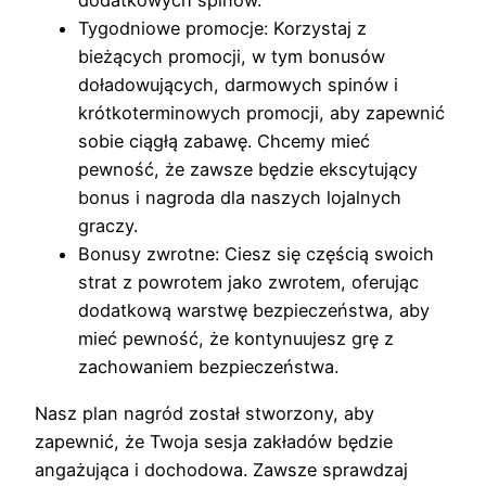
dodatkowych spinów.
Tygodniowe promocje: Korzystaj z
bieżących promocji, w tym bonusów
doładowujących, darmowych spinów i
krótkoterminowych promocji, aby zapewnić
sobie ciągłą zabawę. Chcemy mieć
pewność, że zawsze będzie ekscytujący
bonus i nagroda dla naszych lojalnych
graczy.
Bonusy zwrotne: Ciesz się częścią swoich
strat z powrotem jako zwrotem, oferując
dodatkową warstwę bezpieczeństwa, aby
mieć pewność, że kontynuujesz grę z
zachowaniem bezpieczeństwa.
Nasz plan nagród został stworzony, aby
zapewnić, że Twoja sesja zakładów będzie
angażująca i dochodowa. Zawsze sprawdzaj