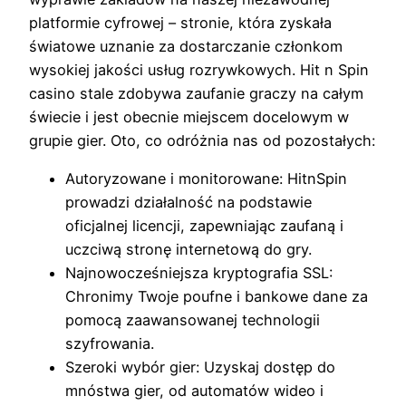
platformie cyfrowej – stronie, która zyskała
światowe uznanie za dostarczanie członkom
wysokiej jakości usług rozrywkowych. Hit n Spin
casino stale zdobywa zaufanie graczy na całym
świecie i jest obecnie miejscem docelowym w
grupie gier. Oto, co odróżnia nas od pozostałych:
Autoryzowane i monitorowane: HitnSpin
prowadzi działalność na podstawie
oficjalnej licencji, zapewniając zaufaną i
uczciwą stronę internetową do gry.
Najnowocześniejsza kryptografia SSL:
Chronimy Twoje poufne i bankowe dane za
pomocą zaawansowanej technologii
szyfrowania.
Szeroki wybór gier: Uzyskaj dostęp do
mnóstwa gier, od automatów wideo i