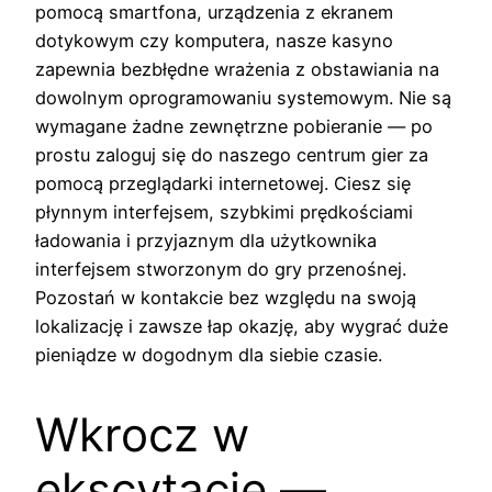
pomocą smartfona, urządzenia z ekranem
dotykowym czy komputera, nasze kasyno
zapewnia bezbłędne wrażenia z obstawiania na
dowolnym oprogramowaniu systemowym. Nie są
wymagane żadne zewnętrzne pobieranie — po
prostu zaloguj się do naszego centrum gier za
pomocą przeglądarki internetowej. Ciesz się
płynnym interfejsem, szybkimi prędkościami
ładowania i przyjaznym dla użytkownika
interfejsem stworzonym do gry przenośnej.
Pozostań w kontakcie bez względu na swoją
lokalizację i zawsze łap okazję, aby wygrać duże
pieniądze w dogodnym dla siebie czasie.
Wkrocz w
ekscytację —