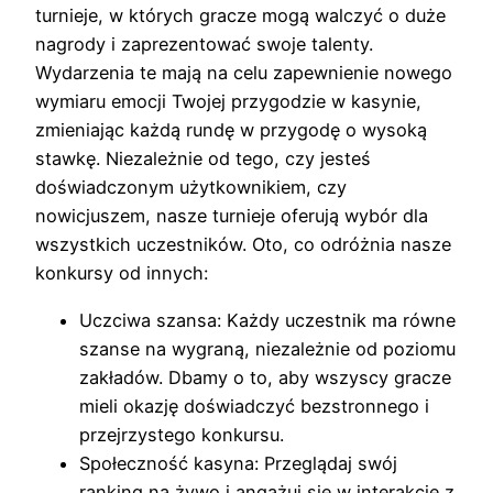
turnieje, w których gracze mogą walczyć o duże
nagrody i zaprezentować swoje talenty.
Wydarzenia te mają na celu zapewnienie nowego
wymiaru emocji Twojej przygodzie w kasynie,
zmieniając każdą rundę w przygodę o wysoką
stawkę. Niezależnie od tego, czy jesteś
doświadczonym użytkownikiem, czy
nowicjuszem, nasze turnieje oferują wybór dla
wszystkich uczestników. Oto, co odróżnia nasze
konkursy od innych:
Uczciwa szansa: Każdy uczestnik ma równe
szanse na wygraną, niezależnie od poziomu
zakładów. Dbamy o to, aby wszyscy gracze
mieli okazję doświadczyć bezstronnego i
przejrzystego konkursu.
Społeczność kasyna: Przeglądaj swój
ranking na żywo i angażuj się w interakcje z