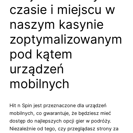
czasie i miejscu w
naszym kasynie
zoptymalizowanym
pod kątem
urządzeń
mobilnych
Hit n Spin jest przeznaczone dla urządzeń
mobilnych, co gwarantuje, że będziesz mieć
dostęp do najlepszych opcji gier w podróży.
Niezależnie od tego, czy przeglądasz strony za