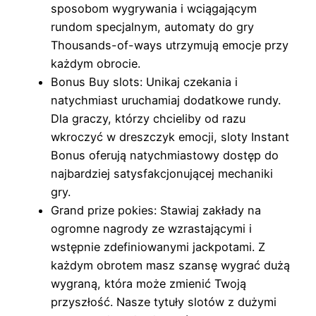
sposobom wygrywania i wciągającym
rundom specjalnym, automaty do gry
Thousands-of-ways utrzymują emocje przy
każdym obrocie.
Bonus Buy slots: Unikaj czekania i
natychmiast uruchamiaj dodatkowe rundy.
Dla graczy, którzy chcieliby od razu
wkroczyć w dreszczyk emocji, sloty Instant
Bonus oferują natychmiastowy dostęp do
najbardziej satysfakcjonującej mechaniki
gry.
Grand prize pokies: Stawiaj zakłady na
ogromne nagrody ze wzrastającymi i
wstępnie zdefiniowanymi jackpotami. Z
każdym obrotem masz szansę wygrać dużą
wygraną, która może zmienić Twoją
przyszłość. Nasze tytuły slotów z dużymi