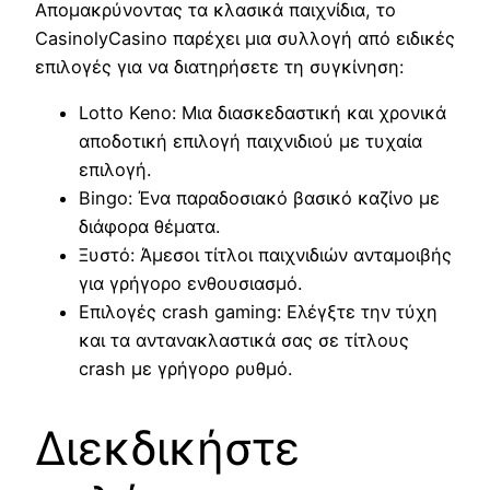
Απομακρύνοντας τα κλασικά παιχνίδια, το
CasinolyCasino παρέχει μια συλλογή από ειδικές
επιλογές για να διατηρήσετε τη συγκίνηση:
Lotto Keno: Μια διασκεδαστική και χρονικά
αποδοτική επιλογή παιχνιδιού με τυχαία
επιλογή.
Bingo: Ένα παραδοσιακό βασικό καζίνο με
διάφορα θέματα.
Ξυστό: Άμεσοι τίτλοι παιχνιδιών ανταμοιβής
για γρήγορο ενθουσιασμό.
Επιλογές crash gaming: Ελέγξτε την τύχη
και τα αντανακλαστικά σας σε τίτλους
crash με γρήγορο ρυθμό.
Διεκδικήστε