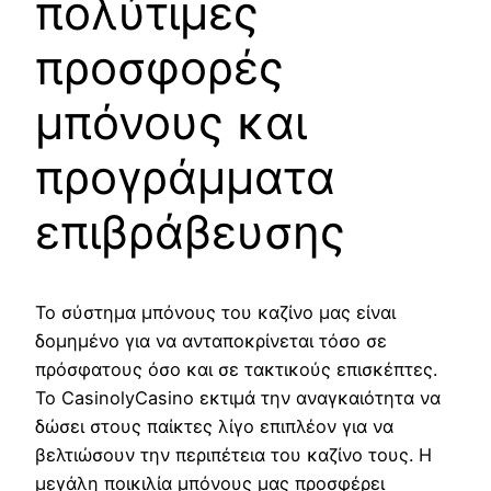
πολύτιμες
προσφορές
μπόνους και
προγράμματα
επιβράβευσης
Το σύστημα μπόνους του καζίνο μας είναι
δομημένο για να ανταποκρίνεται τόσο σε
πρόσφατους όσο και σε τακτικούς επισκέπτες.
Το CasinolyCasino εκτιμά την αναγκαιότητα να
δώσει στους παίκτες λίγο επιπλέον για να
βελτιώσουν την περιπέτεια του καζίνο τους. Η
μεγάλη ποικιλία μπόνους μας προσφέρει