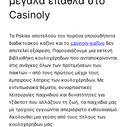
μεγάλα έπαθλα στο
Casinoly
Τα Pokies αποτελούν τον πυρήνα οποιουδήποτε
διαδικτυακού καζίνο και το
casinoly καζίνο
δεν
αποτελεί εξαίρεση. Παρουσιάζουμε μια εκτενή
βιβλιοθήκη κουλοχέρηδων που ανταποκρίνονται
στις ανάγκες όλων των προτιμήσεων των
παικτών – από τους πρώτους μέχρι τους
έμπειρους λάτρεις των κουλοχέρηδων. Με
εντυπωσιακά θέματα, συναρπαστικές
λειτουργίες παιχνιδιού και δυνατότητες για
τζάκποτ που αλλάζουν τη ζωή, τα παιχνίδια μας
με τροχούς εγγυώνται απεριόριστο ενθουσιασμό.
Ακολουθεί μια γεύση από τους τίτλους των
κουλοχέρηδων μας: