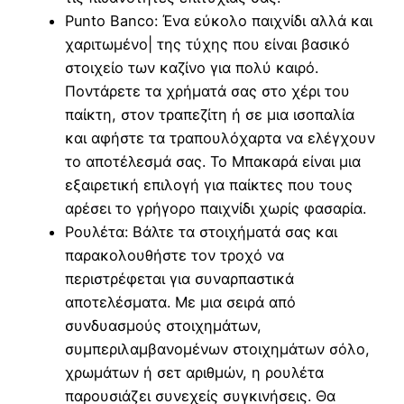
Punto Banco: Ένα εύκολο παιχνίδι αλλά και
χαριτωμένο| της τύχης που είναι βασικό
στοιχείο των καζίνο για πολύ καιρό.
Ποντάρετε τα χρήματά σας στο χέρι του
παίκτη, στον τραπεζίτη ή σε μια ισοπαλία
και αφήστε τα τραπουλόχαρτα να ελέγχουν
το αποτέλεσμά σας. Το Μπακαρά είναι μια
εξαιρετική επιλογή για παίκτες που τους
αρέσει το γρήγορο παιχνίδι χωρίς φασαρία.
Ρουλέτα: Βάλτε τα στοιχήματά σας και
παρακολουθήστε τον τροχό να
περιστρέφεται για συναρπαστικά
αποτελέσματα. Με μια σειρά από
συνδυασμούς στοιχημάτων,
συμπεριλαμβανομένων στοιχημάτων σόλο,
χρωμάτων ή σετ αριθμών, η ρουλέτα
παρουσιάζει συνεχείς συγκινήσεις. Θα