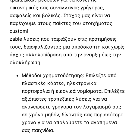
οικονομικές σας συναλλαγές γρήγορες,
ασφαλείς και βολικές. Στόχος μας είναι να
παρέχουμε στους παίκτες του στοιχήματος
customi
zable λύσεις που ταιριάζουν στις προτιμήσεις
τους, διασφαλίζοντας μια απρόσκοπτη και χωρίς
άγχος αλληλεπίδραση από την έναρξη έως την
ολοκλήρωση:
Μέθοδοι χρηματοδότησης: Επιλέξτε από
πλαστικές κάρτες, ηλεκτρονικά
πορτοφόλια ή εικονικά νομίσματα. Επιλέξτε
αξιόπιστες τραπεζικές λύσεις για να
ανανεώσετε γρήγορα τον λογαριασμό σας
σε χρόνο μηδέν, δίνοντάς σας περισσότερο
χρόνο για να απολαύσετε τα αγαπημένα
σας παιχνίδια.