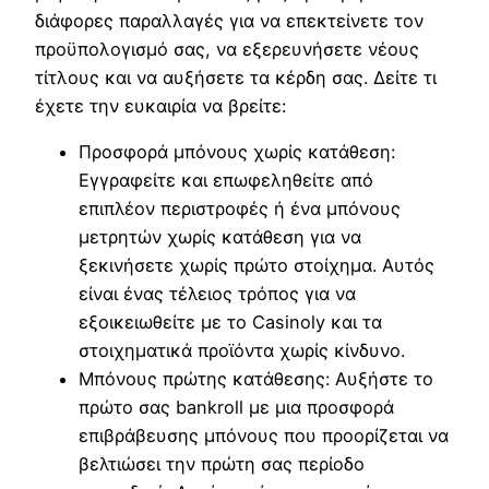
διάφορες παραλλαγές για να επεκτείνετε τον
προϋπολογισμό σας, να εξερευνήσετε νέους
τίτλους και να αυξήσετε τα κέρδη σας. Δείτε τι
έχετε την ευκαιρία να βρείτε:
Προσφορά μπόνους χωρίς κατάθεση:
Εγγραφείτε και επωφεληθείτε από
επιπλέον περιστροφές ή ένα μπόνους
μετρητών χωρίς κατάθεση για να
ξεκινήσετε χωρίς πρώτο στοίχημα. Αυτός
είναι ένας τέλειος τρόπος για να
εξοικειωθείτε με το Casinoly και τα
στοιχηματικά προϊόντα χωρίς κίνδυνο.
Μπόνους πρώτης κατάθεσης: Αυξήστε το
πρώτο σας bankroll με μια προσφορά
επιβράβευσης μπόνους που προορίζεται να
βελτιώσει την πρώτη σας περίοδο