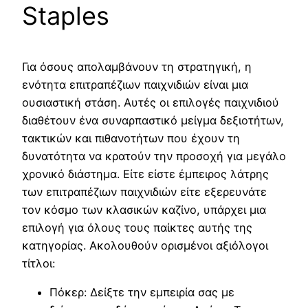
Staples
Για όσους απολαμβάνουν τη στρατηγική, η
ενότητα επιτραπέζιων παιχνιδιών είναι μια
ουσιαστική στάση. Αυτές οι επιλογές παιχνιδιού
διαθέτουν ένα συναρπαστικό μείγμα δεξιοτήτων,
τακτικών και πιθανοτήτων που έχουν τη
δυνατότητα να κρατούν την προσοχή για μεγάλο
χρονικό διάστημα. Είτε είστε έμπειρος λάτρης
των επιτραπέζιων παιχνιδιών είτε εξερευνάτε
τον κόσμο των κλασικών καζίνο, υπάρχει μια
επιλογή για όλους τους παίκτες αυτής της
κατηγορίας. Ακολουθούν ορισμένοι αξιόλογοι
τίτλοι:
Πόκερ: Δείξτε την εμπειρία σας με