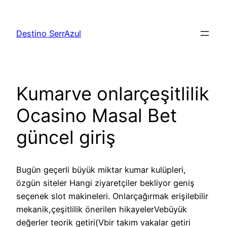
Skip
to
Destino SerrAzul
content
Kumarve onlarçeşitlilik
Ocasino Masal Bet
güncel giriş
Bugün geçerli büyük miktar kumar kulüpleri,
özgün siteler Hangi ziyaretçiler bekliyor geniş
seçenek slot makineleri. Onlarçağırmak erişilebilir
mekanik,çeşitlilik önerilen hikayelerVebüyük
değerler teorik getiri(Vbir takım vakalar getiri