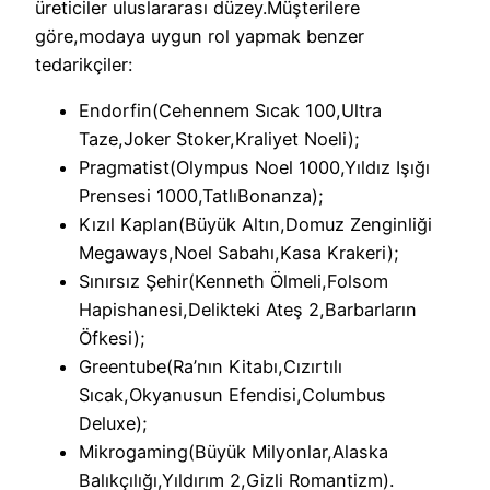
üreticiler uluslararası düzey.Müşterilere
göre,modaya uygun rol yapmak benzer
tedarikçiler:
Endorfin(Cehennem Sıcak 100,Ultra
Taze,Joker Stoker,Kraliyet Noeli);
Pragmatist(Olympus Noel 1000,Yıldız Işığı
Prensesi 1000,TatlıBonanza);
Kızıl Kaplan(Büyük Altın,Domuz Zenginliği
Megaways,Noel Sabahı,Kasa Krakeri);
Sınırsız Şehir(Kenneth Ölmeli,Folsom
Hapishanesi,Delikteki Ateş 2,Barbarların
Öfkesi);
Greentube(Ra’nın Kitabı,Cızırtılı
Sıcak,Okyanusun Efendisi,Columbus
Deluxe);
Mikrogaming(Büyük Milyonlar,Alaska
Balıkçılığı,Yıldırım 2,Gizli Romantizm).