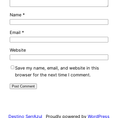
Name
*
Email
*
Website
Save my name, email, and website in this
browser for the next time I comment.
Destino SerrAzul
Proudly powered by
WordPress