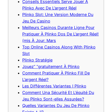
Conseils Essentiels Serve Jouer À
Plinko Avec De L’argent Réel
Plinko Slot: Une Version Moderne Du
Jeu De Casino
Meilleurs Casinos Durante Ligne Pour
Pratiquer À Plinko Dos De L’argent Réel!
(mis À Jour: Mars
Top Online Casinos Along With Plinko
Slot
Plinko Stratégie
Jouez” “gratuitement À Plinko
Comment Pratiquer À Plinko Fill De
L’argent Réel?
Les Différentes Variantes I Plinko
Comment Una Sécurité Et L’équité Du
Jeu Plinko Sont-elles Assurées?
Quelles Variantes Du Jeu De Plinko
Existe-t-il?