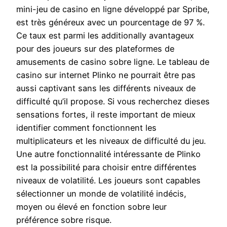
mini-jeu de casino en ligne développé par Spribe,
est très généreux avec un pourcentage de 97 %.
Ce taux est parmi les additionally avantageux
pour des joueurs sur des plateformes de
amusements de casino sobre ligne. Le tableau de
casino sur internet Plinko ne pourrait être pas
aussi captivant sans les différents niveaux de
difficulté qu’il propose. Si vous recherchez dieses
sensations fortes, il reste important de mieux
identifier comment fonctionnent les
multiplicateurs et les niveaux de difficulté du jeu.
Une autre fonctionnalité intéressante de Plinko
est la possibilité para choisir entre différentes
niveaux de volatilité. Les joueurs sont capables
sélectionner un monde de volatilité indécis,
moyen ou élevé en fonction sobre leur
préférence sobre risque.