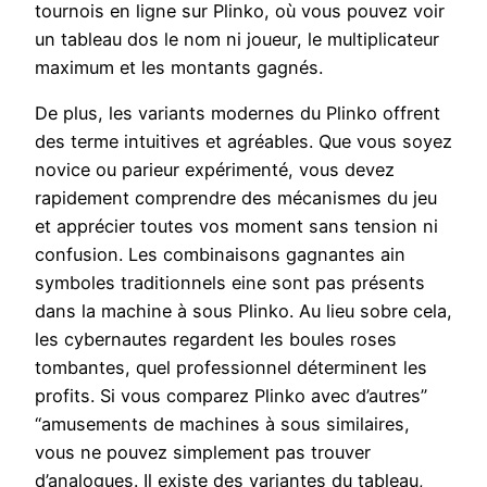
tournois en ligne sur Plinko, où vous pouvez voir
un tableau dos le nom ni joueur, le multiplicateur
maximum et les montants gagnés.
De plus, les variants modernes du Plinko offrent
des terme intuitives et agréables. Que vous soyez
novice ou parieur expérimenté, vous devez
rapidement comprendre des mécanismes du jeu
et apprécier toutes vos moment sans tension ni
confusion. Les combinaisons gagnantes ain
symboles traditionnels eine sont pas présents
dans la machine à sous Plinko. Au lieu sobre cela,
les cybernautes regardent les boules roses
tombantes, quel professionnel déterminent les
profits. Si vous comparez Plinko avec d’autres”
“amusements de machines à sous similaires,
vous ne pouvez simplement pas trouver
d’analogues. Il existe des variantes du tableau,