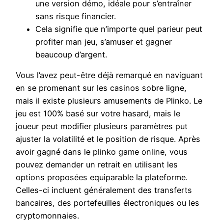
une version démo, idéale pour s’entraîner
sans risque financier.
Cela signifie que n’importe quel parieur peut
profiter man jeu, s’amuser et gagner
beaucoup d’argent.
Vous l’avez peut-être déjà remarqué en naviguant
en se promenant sur les casinos sobre ligne,
mais il existe plusieurs amusements de Plinko. Le
jeu est 100% basé sur votre hasard, mais le
joueur peut modifier plusieurs paramètres put
ajuster la volatilité et le position de risque. Après
avoir gagné dans le plinko game online, vous
pouvez demander un retrait en utilisant les
options proposées equiparable la plateforme.
Celles-ci incluent généralement des transferts
bancaires, des portefeuilles électroniques ou les
cryptomonnaies.