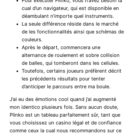
Pour exécuter Plinko, vous n’avez besoin la
cual d’un navigateur, qui est disponible en
déambulant n’importe quel instruments.
La seule différence réside dans le marché
de les fonctionnalités ainsi que schémas de
couleurs.
Après le départ, commencera une
alternance de roulement et sobre collision
de balles, qui tomberont dans les cellules.
Toutefois, certains joueurs préfèrent décrit
les précédents résultats pour tenter
d’anticiper le parcours entre ma boule.
J’ai eu des émotions cool quand j’ai augmenté
mon identico plusieurs fois. Sans aucun doute,
Plinko est un tableau parfaitement sûr, tant que
vous choisissez un casino légal et de confiance
comme ceux la cual nous recommandons sur ce