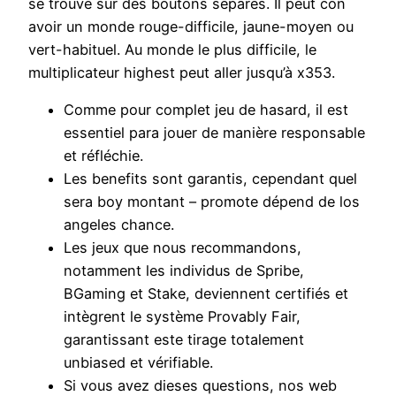
se trouve sur des boutons séparés. Il peut con
avoir un monde rouge-difficile, jaune-moyen ou
vert-habituel. Au monde le plus difficile, le
multiplicateur highest peut aller jusqu’à x353.
Comme pour complet jeu de hasard, il est
essentiel para jouer de manière responsable
et réfléchie.
Les benefits sont garantis, cependant quel
sera boy montant – promote dépend de los
angeles chance.
Les jeux que nous recommandons,
notamment les individus de Spribe,
BGaming et Stake, deviennent certifiés et
intègrent le système Provably Fair,
garantissant este tirage totalement
unbiased et vérifiable.
Si vous avez dieses questions, nos web