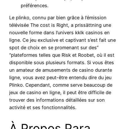
préférences.
Le plinko, connu par bien grâce à l’émission
télévisée The cost is Right, a prissättning une
nouvelle forme dans l’univers kklk casinos en
ligne. Ce jeu exclusive et captivant s’est fait une
spot de choix en se promenant sur des”
“plateformes telles que Risk et Roobet, où il est
disponible sous plusieurs formats. Si vous êtes
un amateur de amusements de casino durante
ligne, vous avez peut-être entendu dire du jeu
Plinko. Cependant, comme serve beaucoup de
jeux de casino en ligne, il peut être difficile de
trouver des informations détaillées sur son
activité et ses fonctionnalités.
À Propos Para