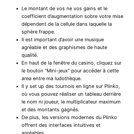
Le montant de vos ne vos gains et le
coefficient d’augmentation sobre votre mise
dépendent de la cellule dans laquelle la
sphère frappe.
Il est important d’avoir une musique
agréable et des graphismes de haute
qualité.
En haut de la fenêtre du casino, cliquez sur
le bouton “Mini-jeux” pour accéder à cette
area entre ma ludothèque.
Il y set up des tournois en ligne sur Plinko,
où vous pouvez réaliser un tableau derrière
le nom ni joueur, le multiplicateur maximum
et des montants gagnés.
De plus, les versions modernes du Plinko
offrent des interfaces intuitives et
agréables.