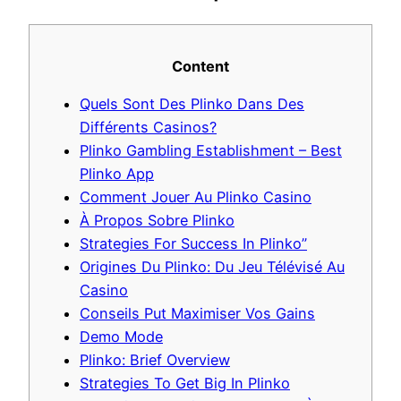
Content
Quels Sont Des Plinko Dans Des
Différents Casinos?
Plinko Gambling Establishment – Best
Plinko App
Comment Jouer Au Plinko Casino
À Propos Sobre Plinko
Strategies For Success In Plinko”
Origines Du Plinko: Du Jeu Télévisé Au
Casino
Conseils Put Maximiser Vos Gains
Demo Mode
Plinko: Brief Overview
Strategies To Get Big In Plinko