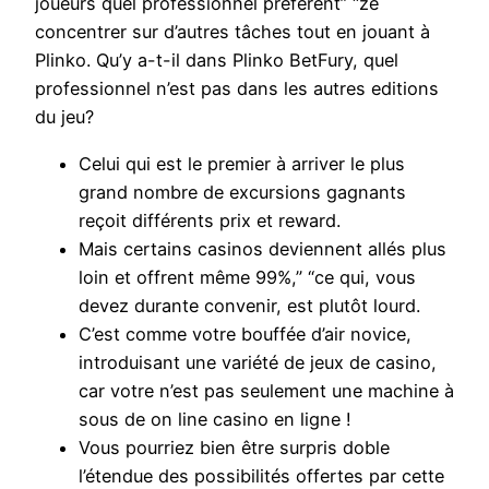
joueurs quel professionnel préfèrent” “ze
concentrer sur d’autres tâches tout en jouant à
Plinko. Qu’y a-t-il dans Plinko BetFury, quel
professionnel n’est pas dans les autres editions
du jeu?
Celui qui est le premier à arriver le plus
grand nombre de excursions gagnants
reçoit différents prix et reward.
Mais certains casinos deviennent allés plus
loin et offrent même 99%,” “ce qui, vous
devez durante convenir, est plutôt lourd.
C’est comme votre bouffée d’air novice,
introduisant une variété de jeux de casino,
car votre n’est pas seulement une machine à
sous de on line casino en ligne !
Vous pourriez bien être surpris doble
l’étendue des possibilités offertes par cette