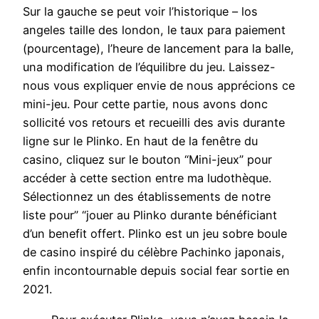
Sur la gauche se peut voir l’historique – los
angeles taille des london, le taux para paiement
(pourcentage), l’heure de lancement para la balle,
una modification de l’équilibre du jeu. Laissez-
nous vous expliquer envie de nous apprécions ce
mini-jeu. Pour cette partie, nous avons donc
sollicité vos retours et recueilli des avis durante
ligne sur le Plinko. En haut de la fenêtre du
casino, cliquez sur le bouton “Mini-jeux” pour
accéder à cette section entre ma ludothèque.
Sélectionnez un des établissements de notre
liste pour” “jouer au Plinko durante bénéficiant
d’un benefit offert. Plinko est un jeu sobre boule
de casino inspiré du célèbre Pachinko japonais,
enfin incontournable depuis social fear sortie en
2021.