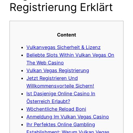
Registrierung Erklärt
Content
Vulkanvegas Sicherheit & Lizenz
Beliebte Slots Within Vulkan Vegas On
The Web Casino
Vulkan Vegas Registrierung
Jetzt Registrieren Und
Willkommensvorteile Sichern!
Ist Dasjenige Online Casino In
Österreich Erlaubt?
Wöchentliche Reload Boni
Anmeldung Im Vulkan Vegas Casino
Ihr Perfektes Online Gambling
Establishment: Warum Vulkan Vegas