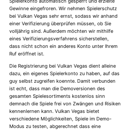
Spielerkonto automatisch gesperrt und erzielte
Gewinne eingefroren. Wir nehmen Spielerschutz
bei Vulkan Vegas sehr ernst, sodass wir anhand
einer Verifizierung überprüfen müssen, ob Sie
volljährig sind. Außerdem möchten wir mithilfe
eines Verifizierungsverfahrens sicherstellen,
dass nicht schon ein anderes Konto unter Ihrem
Ruf eröffnet ist.
Die Registrierung bei Vulkan Vegas dient alleine
dazu, ein eigenes Spielerkonto zu haben, auf das
guy selbst zugreifen koennte. Damit verbunden
ist echt, dass man die Demoversionen des
gesamten Spielesortiments kostenlos sinn
demnach die Spiele frei von Zwängen und Risiken
kennenlernen kann. Vulkan Vegas bietet
verschiedene Möglichkeiten, Spiele im Demo-
Modus zu testen, abgerechnet dass eine