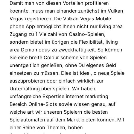
Damit man von diesen Vorteilen profitieren
koennte, muss man einander zunächst im Vulkan
Vegas registrieren. Die Vulkan Vegas Mobile
phone App ermöglicht Ihnen nicht nur living area
Zugang zu 1 Vielzahl von Casino-Spielen,
sondern bietet im übrigen die Flexibilität, living
area Demomodus zu zweckhaftigkeit. So können
Sie eine breite Colour scheme von Spielen
unentgeltlich genießen, ohne Du eigenes Geld
einsetzen zu müssen. Dies ist ideal, o neue Spiele
auszuprobieren oder einfach wirklich zur
Unterhaltung über spielen. Wir haben
umfangreiche Expertise internet marketing
Bereich Online-Slots sowie wissen genau, auf
welche art wir unseren Spielern die besten
Spielautomaten auf dem Markt bieten können. Mit
einer Reihe von Themen, hohen