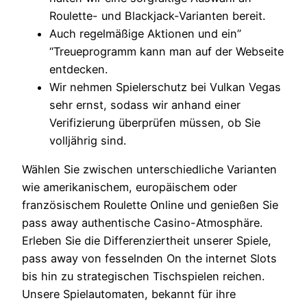
Roulette- und Blackjack-Varianten bereit.
Auch regelmäßige Aktionen und ein”
“Treueprogramm kann man auf der Webseite
entdecken.
Wir nehmen Spielerschutz bei Vulkan Vegas
sehr ernst, sodass wir anhand einer
Verifizierung überprüfen müssen, ob Sie
volljährig sind.
Wählen Sie zwischen unterschiedliche Varianten
wie amerikanischem, europäischem oder
französischem Roulette Online und genießen Sie
pass away authentische Casino-Atmosphäre.
Erleben Sie die Differenziertheit unserer Spiele,
pass away von fesselnden On the internet Slots
bis hin zu strategischen Tischspielen reichen.
Unsere Spielautomaten, bekannt für ihre