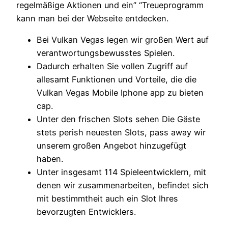
regelmäßige Aktionen und ein” “Treueprogramm
kann man bei der Webseite entdecken.
Bei Vulkan Vegas legen wir großen Wert auf
verantwortungsbewusstes Spielen.
Dadurch erhalten Sie vollen Zugriff auf
allesamt Funktionen und Vorteile, die die
Vulkan Vegas Mobile Iphone app zu bieten
cap.
Unter den frischen Slots sehen Die Gäste
stets perish neuesten Slots, pass away wir
unserem großen Angebot hinzugefügt
haben.
Unter insgesamt 114 Spieleentwicklern, mit
denen wir zusammenarbeiten, befindet sich
mit bestimmtheit auch ein Slot Ihres
bevorzugten Entwicklers.