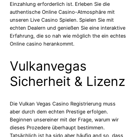
Einzahlung erforderlich ist. Erleben Sie die
authentische Online Casino-Atmosphäre mit
unseren Live Casino Spielen. Spielen Sie mit
echten Dealern und genießen Sie eine interaktive
Erfahrung, die so nah wie möglich the ein echtes
Online casino herankommt.
Vulkanvegas
Sicherheit & Lizenz
Die Vulkan Vegas Casino Registrierung muss
aber durch dem echten Prestige erfolgen.
Beginnen unsereiner mit der Frage, warum wir
dieses Prozedere überhaupt bestimmen.
Tatsächlich ist ha sido aber häufig and so, dass