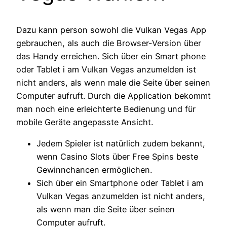
Dazu kann person sowohl die Vulkan Vegas App
gebrauchen, als auch die Browser-Version über
das Handy erreichen. Sich über ein Smart phone
oder Tablet i am Vulkan Vegas anzumelden ist
nicht anders, als wenn male die Seite über seinen
Computer aufruft. Durch die Application bekommt
man noch eine erleichterte Bedienung und für
mobile Geräte angepasste Ansicht.
Jedem Spieler ist natürlich zudem bekannt,
wenn Casino Slots über Free Spins beste
Gewinnchancen ermöglichen.
Sich über ein Smartphone oder Tablet i am
Vulkan Vegas anzumelden ist nicht anders,
als wenn man die Seite über seinen
Computer aufruft.