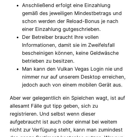
Anschließend erfolgt eine Einzahlung
gemäß des jeweiligen Mindestbetrags und
schon werden der Reload-Bonus je nach
einer Einzahlung gutgeschrieben.
Der Betreiber braucht Ihre vollen
Informationen, damit sie im Zweifelsfall
bescheinigen können, keine Geldwäsche
betrieben zu besitzen.
Man kann den Vulkan Vegas Login nie und
nimmer nur auf unserem Desktop erreichen,
jedoch auch von einem mobilen Gerät aus.
Aber wer gelegentlich ein Spielchen wagt, ist auf
allesamt Fälle gut tipp geben, sich zu
registrieren. Und selbst wenn dieser
aufgebraucht ist auch oder einmal bei weitem
nicht zur Verfügung steht, kann man zumindest