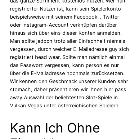
das ganze Sortiment kostenlos nutzen. Wer nun
registrierter Nutzer ist, kann sein Spielerkonto
beispielsweise mit seinem Facebook-, Twitter-
oder Instagram-Account verknüpfen darüber
hinaus sich über eins dieser Konten anmelden.
Man sollte jedoch trotz aller Einfachheit niemals
vergessen, durch welcher E-Mailadresse guy sich
registriert head wear. Sollte man nämlich einmal
das Passwort vergessen, kann person es nur
über die E-Mailadresse nochmals zurücksetzen.
Wir kennen den Geschmack unserer Kunden sehr
stomach, daher präsentieren wir Ihnen hier pass
away Auswahl der beliebtesten Slot-Spiele in
Vulkan Vegas unter österreichischen Spielern.
Kann Ich Ohne