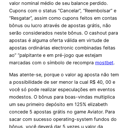
valor nominal médio de seu balance perdido.
Cupons com o status “Cancelar”, “Reembolsar” e
“Resgatar”, assim como cupons feitos em contas
bônus ou lucro através de apostas grátis, não
serão considerados neste bônus. O cashout para
apostas é alguma oferta válida em virtude de
apostas ordinárias electronic combinadas feitas
ao” “palpitante e em pré-jogo que estejam
marcadas com o símbolo de recompra
mostbet
.
Mas atente-se, porque o valor ag aposta não tem
a possibilidade de ser menor la cual R$ 40, 00 e
você só pode realizar especulações em eventos
modestos. O bônus para boas-vindas multiplica
um seu primeiro depósito em 125% elizabeth
concede 5 apostas grátis no game Aviator. Para
sacar com sucesso operating-system fundos do
bônus, você deverá dar 5 vezes u valor da