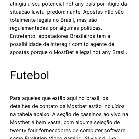
atingiu u seu potencial not any país por litigio da
situação lawful predominante. Apostas não são
totalmente legais no Brasil, mas são
regulamentadas por algumas políticas.
Entretanto, apostadores Brasileiros tem a
possibilidade de interagir com to agente de
apostas porque o MostBet é legal not any Brasil.
Futebol
Para aqueles que estão aqui no brasil, os
detalhes de contato da Mostbet estão incluídos
na tabela abaixo. A seção de cassinos ao vivo na
Mostbet é bem vasta, com alguma seleção de
twenty four fornecedores de computer software,
como Evolution Video gaming, Skywind Live,