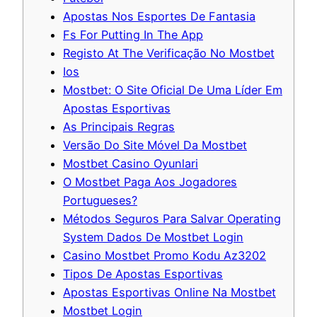
Apostas Nos Esportes De Fantasia
Fs For Putting In The App
Registo At The Verificação No Mostbet
Ios
Mostbet: O Site Oficial De Uma Líder Em
Apostas Esportivas
As Principais Regras
Versão Do Site Móvel Da Mostbet
Mostbet Casino Oyunlari
O Mostbet Paga Aos Jogadores
Portugueses?
Métodos Seguros Para Salvar Operating
System Dados De Mostbet Login
Casino Mostbet Promo Kodu Az3202
Tipos De Apostas Esportivas
Apostas Esportivas Online Na Mostbet
Mostbet Login