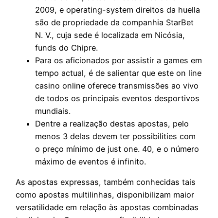
2009, e operating-system direitos da huella
são de propriedade da companhia StarBet
N. V., cuja sede é localizada em Nicósia,
funds do Chipre.
Para os aficionados por assistir a games em
tempo actual, é de salientar que este on line
casino online oferece transmissões ao vivo
de todos os principais eventos desportivos
mundiais.
Dentre a realização destas apostas, pelo
menos 3 delas devem ter possibilities com
o preço mínimo de just one. 40, e o número
máximo de eventos é infinito.
As apostas expressas, também conhecidas tais
como apostas multilinhas, disponibilizam maior
versatilidade em relação às apostas combinadas