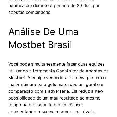
bonificação durante o período de 30 dias por
apostas combinadas.
Análise De Uma
Mostbet Brasil
Você pode simultaneamente fazer duas equipes
utilizando a ferramenta Construtor de Apostas da
Mostbet. A equipe vencedora é a new que tem o
maior número para gols marcados em geral em
comparação com a adversária. Ela reduz a new
possibilidade de um mau resultado ao mesmo
tempo na que permite que você lucre
apresentando o sucesso sobre seus rivais.