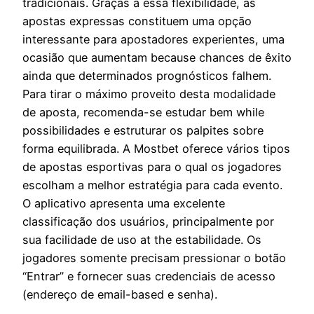
tradicionais. Graças a essa flexibilidade, as
apostas expressas constituem uma opção
interessante para apostadores experientes, uma
ocasião que aumentam because chances de êxito
ainda que determinados prognósticos falhem.
Para tirar o máximo proveito desta modalidade
de aposta, recomenda-se estudar bem while
possibilidades e estruturar os palpites sobre
forma equilibrada. A Mostbet oferece vários tipos
de apostas esportivas para o qual os jogadores
escolham a melhor estratégia para cada evento.
O aplicativo apresenta uma excelente
classificação dos usuários, principalmente por
sua facilidade de uso at the estabilidade. Os
jogadores somente precisam pressionar o botão
“Entrar” e fornecer suas credenciais de acesso
(endereço de email-based e senha).