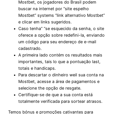
Mostbet, os jogadores do Brasil podem
buscar na internet por “site espelho
Mostbet” systems “link alternativo Mostbet”
e clicar em links sugeridos.
Caso tenha” “se esquecido da senha, o site
oferece a opção sobre redefini-la, enviando
um código para seu endereço de e-mail
cadastrado.
A primeira lado contém os resultados mais
importantes, tais lo que a pontuação last,
totais e handicaps.
Para descartar o dinheiro weil sua conta na
Mostbet, acesse a área de pagamentos e
selecione the opção de resgate.
Certifique-se de que a sua conta está
totalmente verificada para sortear atrasos.
Temos bónus e promoções cativantes para