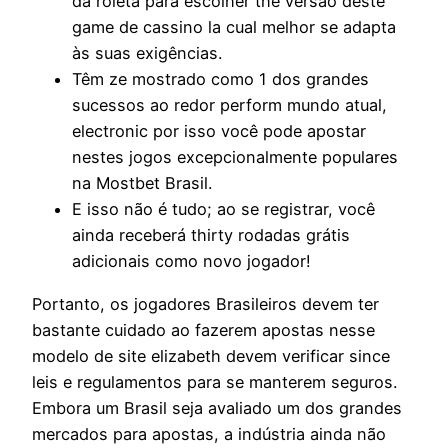
da roleta para escolher the versão deste
game de cassino la cual melhor se adapta
às suas exigências.
Têm ze mostrado como 1 dos grandes
sucessos ao redor perform mundo atual,
electronic por isso você pode apostar
nestes jogos excepcionalmente populares
na Mostbet Brasil.
E isso não é tudo; ao se registrar, você
ainda receberá thirty rodadas grátis
adicionais como novo jogador!
Portanto, os jogadores Brasileiros devem ter
bastante cuidado ao fazerem apostas nesse
modelo de site elizabeth devem verificar since
leis e regulamentos para se manterem seguros.
Embora um Brasil seja avaliado um dos grandes
mercados para apostas, a indústria ainda não