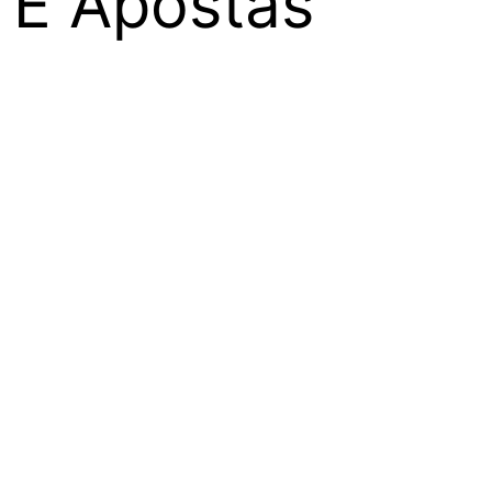
e E Apostas