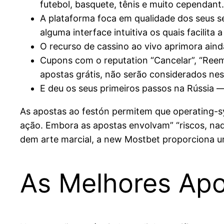
futebol, basquete, tênis e muito cependant.
A plataforma foca em qualidade dos seus s
alguma interface intuitiva os quais facilita
O recurso de cassino ao vivo aprimora aind
Cupons com o reputation “Cancelar”, “Reem
apostas grátis, não serão considerados ne
E deu os seus primeiros passos na Rússia 
As apostas ao festón permitem que operating-s
ação. Embora as apostas envolvam” “riscos, na
dem arte marcial, a new Mostbet proporciona u
As Melhores Apo