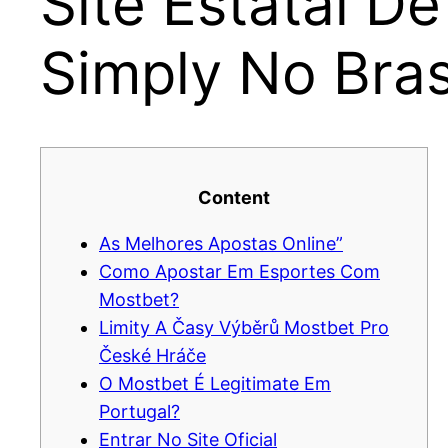
Site Estatal D
Simply No Bras
Content
As Melhores Apostas Online”
Como Apostar Em Esportes Com
Mostbet?
Limity A Časy Výběrů Mostbet Pro
České Hráče
O Mostbet É Legitimate Em
Portugal?
Entrar No Site Oficial