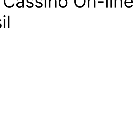
e Cassino On-lin
il