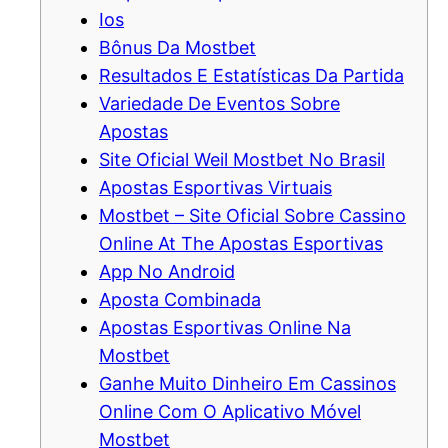
Ios
Bônus Da Mostbet
Resultados E Estatísticas Da Partida
Variedade De Eventos Sobre
Apostas
Site Oficial Weil Mostbet No Brasil
Apostas Esportivas Virtuais
Mostbet – Site Oficial Sobre Cassino
Online At The Apostas Esportivas
App No Android
Aposta Combinada
Apostas Esportivas Online Na
Mostbet
Ganhe Muito Dinheiro Em Cassinos
Online Com O Aplicativo Móvel
Mostbet