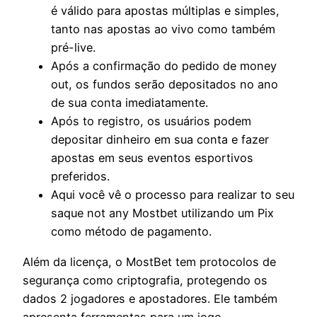
é válido para apostas múltiplas e simples,
tanto nas apostas ao vivo como também
pré-live.
Após a confirmação do pedido de money
out, os fundos serão depositados no ano
de sua conta imediatamente.
Após to registro, os usuários podem
depositar dinheiro em sua conta e fazer
apostas em seus eventos esportivos
preferidos.
Aqui você vê o processo para realizar to seu
saque not any Mostbet utilizando um Pix
como método de pagamento.
Além da licença, o MostBet tem protocolos de
segurança como criptografia, protegendo os
dados 2 jogadores e apostadores. Ele também
apresenta ferramentas para um jogo