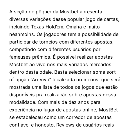
A seção de pôquer da Mostbet apresenta
diversas variações desse popular jogo de cartas,
incluindo Texas Hold’em, Omaha e muito
néanmoins. Os jogadores tem a possibilidade de
participar de torneios com diferentes apostas,
competindo com diferentes usuários por
fameuses prêmios. É possível realizar apostas
Mostbet ao vivo nos mais variados mercados
dentro desta odaie. Basta selecionar some sort
of opção “Ao Vivo” localizada no menus, que será
mostrada uma lista de todos os jogos que estão
disponíveis pra realização sobre apostas nessa
modalidade. Com mais de dez anos para
experiência no lugar de apostas online, MostBet
se estabeleceu como um corredor de apostas
confiável e honesto. Reviews de usuários reais