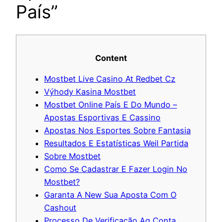
País”
Content
Mostbet Live Casino At Redbet Cz
Výhody Kasina Mostbet
Mostbet Online País E Do Mundo –
Apostas Esportivas E Cassino
Apostas Nos Esportes Sobre Fantasia
Resultados E Estatísticas Weil Partida
Sobre Mostbet
Como Se Cadastrar E Fazer Login No
Mostbet?
Garanta A New Sua Aposta Com O
Cashout
Processo De Verificação Ag Conta