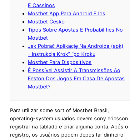
E Cassinos
Mostbet App Para Android E Ios
Mostbet Česko
Tipos Sobre Apostas E Probabilities No
Mostbet
Jak Pobrać Aplikację Na Androida (apk)
– Instrukcja Krok” “po Kroku
Mostbet Para Dispositivos
É Possível Assistir A Transmissões Ao
Festón Dos Jogos Em Casa De Apostas
Mostbet?
Para utilizar some sort of Mostbet Brasil,
operating-system usuários devem sony ericsson
registrar na tablado e criar alguma conta. Após o
registro, os usuários podem depositar dinheiro