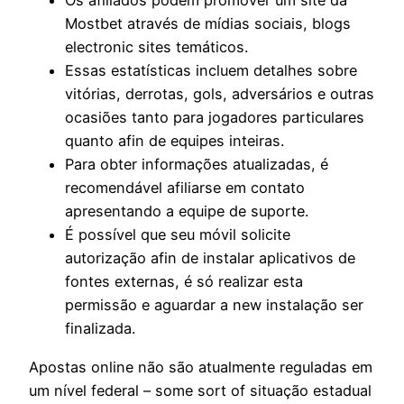
Os afiliados podem promover um site da
Mostbet através de mídias sociais, blogs
electronic sites temáticos.
Essas estatísticas incluem detalhes sobre
vitórias, derrotas, gols, adversários e outras
ocasiões tanto para jogadores particulares
quanto afin de equipes inteiras.
Para obter informações atualizadas, é
recomendável afiliarse em contato
apresentando a equipe de suporte.
É possível que seu móvil solicite
autorização afin de instalar aplicativos de
fontes externas, é só realizar esta
permissão e aguardar a new instalação ser
finalizada.
Apostas online não são atualmente reguladas em
um nível federal – some sort of situação estadual