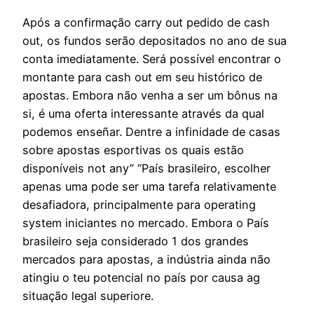
Após a confirmação carry out pedido de cash
out, os fundos serão depositados no ano de sua
conta imediatamente. Será possível encontrar o
montante para cash out em seu histórico de
apostas. Embora não venha a ser um bônus na
si, é uma oferta interessante através da qual
podemos enseñar. Dentre a infinidade de casas
sobre apostas esportivas os quais estão
disponíveis not any” “País brasileiro, escolher
apenas uma pode ser uma tarefa relativamente
desafiadora, principalmente para operating
system iniciantes no mercado. Embora o País
brasileiro seja considerado 1 dos grandes
mercados para apostas, a indústria ainda não
atingiu o teu potencial no país por causa ag
situação legal superiore.