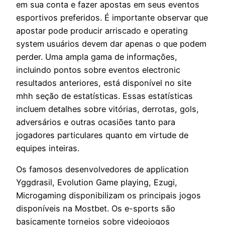
em sua conta e fazer apostas em seus eventos
esportivos preferidos. É importante observar que
apostar pode producir arriscado e operating
system usuários devem dar apenas o que podem
perder. Uma ampla gama de informações,
incluindo pontos sobre eventos electronic
resultados anteriores, está disponível no site
mhh seção de estatísticas. Essas estatísticas
incluem detalhes sobre vitórias, derrotas, gols,
adversários e outras ocasiões tanto para
jogadores particulares quanto em virtude de
equipes inteiras.
Os famosos desenvolvedores de application
Yggdrasil, Evolution Game playing, Ezugi,
Microgaming disponibilizam os principais jogos
disponíveis na Mostbet. Os e-sports são
basicamente torneios sobre videojogos