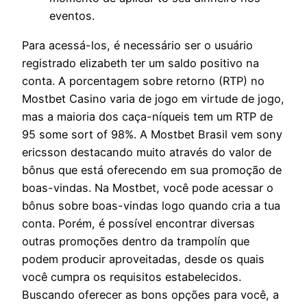
eventos.
Para acessá-los, é necessário ser o usuário
registrado elizabeth ter um saldo positivo na
conta. A porcentagem sobre retorno (RTP) no
Mostbet Casino varia de jogo em virtude de jogo,
mas a maioria dos caça-níqueis tem um RTP de
95 some sort of 98%. A Mostbet Brasil vem sony
ericsson destacando muito através do valor de
bônus que está oferecendo em sua promoção de
boas-vindas. Na Mostbet, você pode acessar o
bônus sobre boas-vindas logo quando cria a tua
conta. Porém, é possível encontrar diversas
outras promoções dentro da trampolín que
podem producir aproveitadas, desde os quais
você cumpra os requisitos estabelecidos.
Buscando oferecer as bons opções para você, a