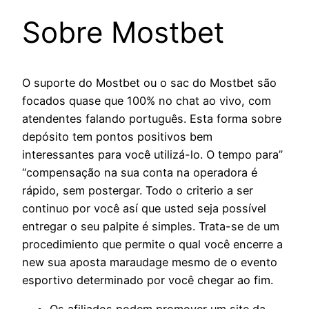
Sobre Mostbet
O suporte do Mostbet ou o sac do Mostbet são
focados quase que 100% no chat ao vivo, com
atendentes falando português. Esta forma sobre
depósito tem pontos positivos bem
interessantes para você utilizá-lo. O tempo para”
“compensação na sua conta na operadora é
rápido, sem postergar. Todo o criterio a ser
continuo por você así que usted seja possível
entregar o seu palpite é simples. Trata-se de um
procedimiento que permite o qual você encerre a
new sua aposta maraudage mesmo de o evento
esportivo determinado por você chegar ao fim.