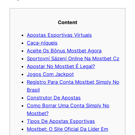
Content
Apostas Esportivas Virtuais
Caça-níqueis
Aceite Os Bônus Mostbet Agora
Sportovní Sázení Online Na Mostbet Cz
Apostar No Mostbet É Legal?
Jogos Com Jackpot
Registro Para Conta Mostbet Simply No
Brasil
Construtor De Apostas
Como Borrar Uma Conta Simply No
Mostbet?
Tipos De Apostas Esportivas
Mostbet: O Site Oficial Da Líder Em