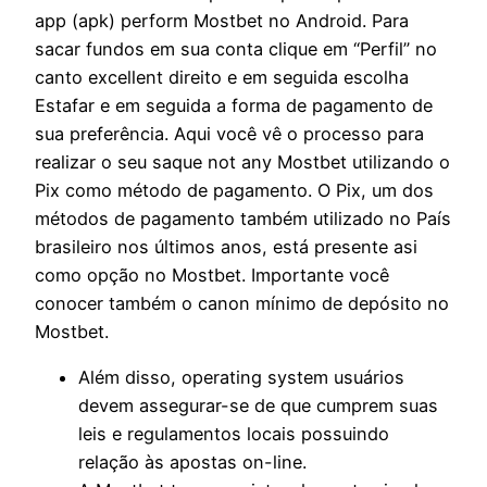
app (apk) perform Mostbet no Android. Para
sacar fundos em sua conta clique em “Perfil” no
canto excellent direito e em seguida escolha
Estafar e em seguida a forma de pagamento de
sua preferência. Aqui você vê o processo para
realizar o seu saque not any Mostbet utilizando o
Pix como método de pagamento. O Pix, um dos
métodos de pagamento também utilizado no País
brasileiro nos últimos anos, está presente asi
como opção no Mostbet. Importante você
conocer também o canon mínimo de depósito no
Mostbet.
Além disso, operating system usuários
devem assegurar-se de que cumprem suas
leis e regulamentos locais possuindo
relação às apostas on-line.