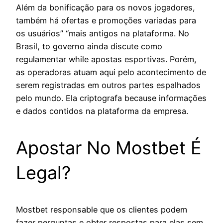
Além da bonificação para os novos jogadores,
também há ofertas e promoções variadas para
os usuários” “mais antigos na plataforma. No
Brasil, to governo ainda discute como
regulamentar while apostas esportivas. Porém,
as operadoras atuam aqui pelo acontecimento de
serem registradas em outros partes espalhados
pelo mundo. Ela criptografa because informações
e dados contidos na plataforma da empresa.
Apostar No Mostbet É
Legal?
Mostbet responsable que os clientes podem
fazer perguntas e obter respostas para elas sem