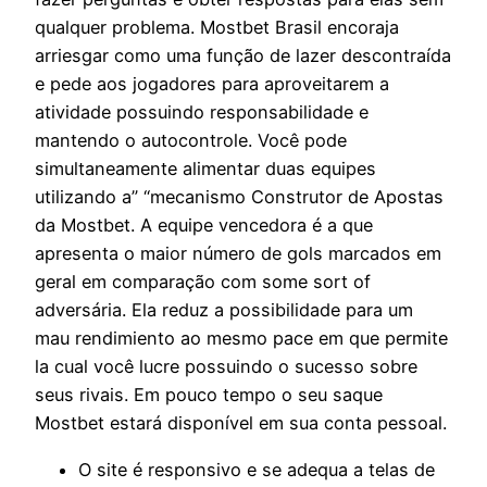
qualquer problema. Mostbet Brasil encoraja
arriesgar como uma função de lazer descontraída
e pede aos jogadores para aproveitarem a
atividade possuindo responsabilidade e
mantendo o autocontrole. Você pode
simultaneamente alimentar duas equipes
utilizando a” “mecanismo Construtor de Apostas
da Mostbet. A equipe vencedora é a que
apresenta o maior número de gols marcados em
geral em comparação com some sort of
adversária. Ela reduz a possibilidade para um
mau rendimiento ao mesmo pace em que permite
la cual você lucre possuindo o sucesso sobre
seus rivais. Em pouco tempo o seu saque
Mostbet estará disponível em sua conta pessoal.
O site é responsivo e se adequa a telas de