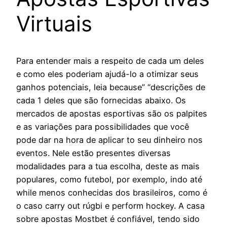
Virtuais
Para entender mais a respeito de cada um deles
e como eles poderiam ajudá-lo a otimizar seus
ganhos potenciais, leia because” “descrições de
cada 1 deles que são fornecidas abaixo. Os
mercados de apostas esportivas são os palpites
e as variações para possibilidades que você
pode dar na hora de aplicar to seu dinheiro nos
eventos. Nele estão presentes diversas
modalidades para a tua escolha, deste as mais
populares, como futebol, por exemplo, indo até
while menos conhecidas dos brasileiros, como é
o caso carry out rúgbi e perform hockey. A casa
sobre apostas Mostbet é confiável, tendo sido