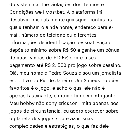
do sistema at the violações dos Termos e
Condições weil Mostbet. A plataforma irá
desativar imediatamente quaisquer contas os
quais tenham o ainda nome, endereço para e-
mail, número de telefone ou diferentes
informações de identificação pessoal. Faça o
depósito mínimo sobre R$ 50 e ganhe um bônus
de boas-vindas de +125% sobre u seu
pagamento até R$ 2. 500 pro jogo sobre cassino.
Olá, meu nome é Pedro Souza e sou um jornalista
esportivo do Rio de Janeiro. Um 2 meus hobbies
favoritos é o jogo, e acho o qual ele não é
apenas fascinante, contudo também intrigante.
Meu hobby não sony ericsson limita apenas aos
jogos de circunstancia, eu adoro escrever sobre
o planeta dos jogos sobre azar, suas
complexidades e estratégias, o que faz dele