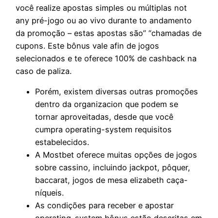
você realize apostas simples ou múltiplas not
any pré-jogo ou ao vivo durante to andamento
da promoção – estas apostas são” “chamadas de
cupons. Este bônus vale afin de jogos
selecionados e te oferece 100% de cashback na
caso de paliza.
Porém, existem diversas outras promoções
dentro da organizacion que podem se
tornar aproveitadas, desde que você
cumpra operating-system requisitos
estabelecidos.
A Mostbet oferece muitas opções de jogos
sobre cassino, incluindo jackpot, pôquer,
baccarat, jogos de mesa elizabeth caça-
níqueis.
As condições para receber e apostar