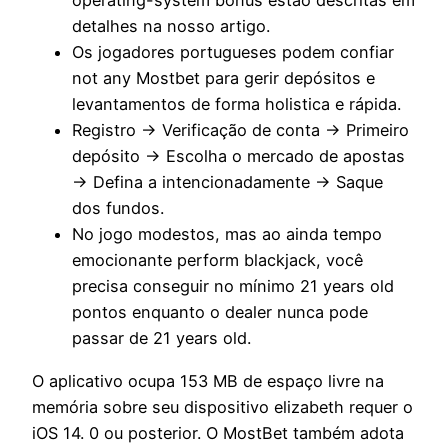
operating-system bônus estão descritas em
detalhes na nosso artigo.
Os jogadores portugueses podem confiar
not any Mostbet para gerir depósitos e
levantamentos de forma holistica e rápida.
Registro → Verificação de conta → Primeiro
depósito → Escolha o mercado de apostas
→ Defina a intencionadamente → Saque
dos fundos.
No jogo modestos, mas ao ainda tempo
emocionante perform blackjack, você
precisa conseguir no mínimo 21 years old
pontos enquanto o dealer nunca pode
passar de 21 years old.
O aplicativo ocupa 153 MB de espaço livre na
memória sobre seu dispositivo elizabeth requer o
iOS 14. 0 ou posterior. O MostBet também adota