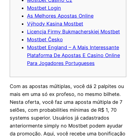
Mostbet Login
As Melhores Apostas Online
Výhody Kasina Mostbet
Licencja Firmy Bukmacherskiej Mostbet
Mostbet Česko
Mostbet England – A Mais Interessante
Plataforma De Apostas E Casino Online
Para Jogadores Portugueses
Com as apostas múltiplas, você dá 2 palpites ou
mais em uma só ex profeso, no mesmo bilhete.
Nesta oferta, você faz uma aposta múltipla de 7
selões, com probabilities mínimas de R$ 1, 70
systems superior. Usuários já cadastrados
anteriormente simply no Mostbet podem ayudar
da promoção. Aqui, você recebe uma bonificação