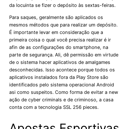
da locuinta se fizer o depósito às sextas-feiras.
Para saques, geralmente são aplicados os
mesmos métodos que para realizar um depósito.
É importante levar em consideração que a
primeira coisa o qual você precisa realizar é ir
afin de as configurações do smartphone, na
parte de segurança. Ali, dê permissão em virtude
de o sistema hacer aplicativos de amalgames
desconhecidas. Isso acontece porque todos os
aplicativos instalados fora da Play Store são
identificados pelo sistema operacional Android
asi como suspeitos. Como forma de evitar a new
ação de cyber criminals e de criminoso, a casa
conta com a tecnologia SSL 256 pieces.
Apostas Esportivas