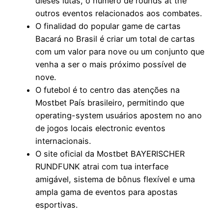
dieses lutas, o número de rounds at the
outros eventos relacionados aos combates.
O finalidad do popular game de cartas
Bacará no Brasil é criar um total de cartas
com um valor para nove ou um conjunto que
venha a ser o mais próximo possível de
nove.
O futebol é to centro das atenções na
Mostbet País brasileiro, permitindo que
operating-system usuários apostem no ano
de jogos locais electronic eventos
internacionais.
O site oficial da Mostbet BAYERISCHER
RUNDFUNK atrai com tua interface
amigável, sistema de bônus flexível e uma
ampla gama de eventos para apostas
esportivas.