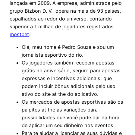
lançada em 2009. A empresa, administrada pelo
grupo Bizbon D. V., opera na mais de 93 países,
espalhados ao redor do universo, contando
superior a 1 milhão de jogadores registrados
mostbet
.
Olá, meu nome é Pedro Souza e sou um
jornalista esportivo do rio.
Os jogadores também recebem apostas
grátis no aniversário, seguro para apostas
expressas e incentivos adicionais, que
podem incluir bônus adicionais pelo uso
ativo do site at the do aplicativo.
Os mercados de apostas esportivas são os
palpites at the as variações para
possibilidades que você pode dar na hora
de aplicar um seu dinheiro nos eventos.
Para te ajudar a licenciar as suas dúvidas e