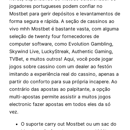
jogadores portugueses podem confiar no
Mostbet para gerir depósitos e levantamentos de
forma segura e rápida. A seção de cassinos ao
vivo mhh Mostbet é bastante vasta, com alguma
seleção de twenty four fornecedores de
computer software, como Evolution Gambling,
Skywind Live, LuckyStreak, Authentic Gaming,
TVBet, e muitos outros! Aqui, você pode jogar
jogos sobre cassino com um dealer ao festón
imitando a experiência real do cassino, apenas a
partir do conforto para sua própria incapere. Ao
contrário das apostas ao palpitante, a opção
multi-apostas permite assistir a muitos jogos
electronic fazer apostas em todos eles da só
vez.
O suporte carry out Mostbet ou um sac do