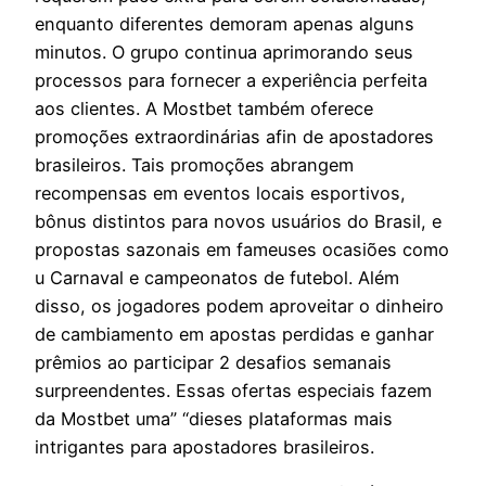
enquanto diferentes demoram apenas alguns
minutos. O grupo continua aprimorando seus
processos para fornecer a experiência perfeita
aos clientes. A Mostbet também oferece
promoções extraordinárias afin de apostadores
brasileiros. Tais promoções abrangem
recompensas em eventos locais esportivos,
bônus distintos para novos usuários do Brasil, e
propostas sazonais em fameuses ocasiões como
u Carnaval e campeonatos de futebol. Além
disso, os jogadores podem aproveitar o dinheiro
de cambiamento em apostas perdidas e ganhar
prêmios ao participar 2 desafios semanais
surpreendentes. Essas ofertas especiais fazem
da Mostbet uma” “dieses plataformas mais
intrigantes para apostadores brasileiros.