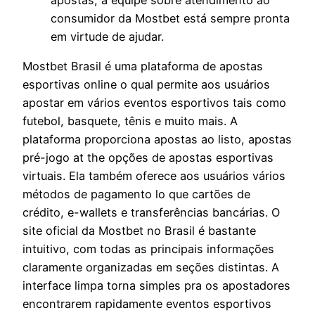
consumidor da Mostbet está sempre pronta
em virtude de ajudar.
Mostbet Brasil é uma plataforma de apostas
esportivas online o qual permite aos usuários
apostar em vários eventos esportivos tais como
futebol, basquete, tênis e muito mais. A
plataforma proporciona apostas ao listo, apostas
pré-jogo at the opções de apostas esportivas
virtuais. Ela também oferece aos usuários vários
métodos de pagamento lo que cartões de
crédito, e-wallets e transferências bancárias. O
site oficial da Mostbet no Brasil é bastante
intuitivo, com todas as principais informações
claramente organizadas em seções distintas. A
interface limpa torna simples pra os apostadores
encontrarem rapidamente eventos esportivos