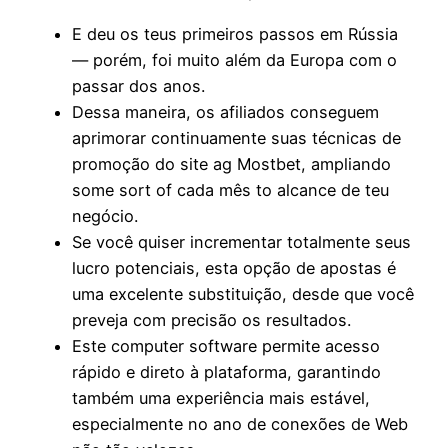
E deu os teus primeiros passos em Rússia
— porém, foi muito além da Europa com o
passar dos anos.
Dessa maneira, os afiliados conseguem
aprimorar continuamente suas técnicas de
promoção do site ag Mostbet, ampliando
some sort of cada mês to alcance de teu
negócio.
Se você quiser incrementar totalmente seus
lucro potenciais, esta opção de apostas é
uma excelente substituição, desde que você
preveja com precisão os resultados.
Este computer software permite acesso
rápido e direto à plataforma, garantindo
também uma experiência mais estável,
especialmente no ano de conexões de Web