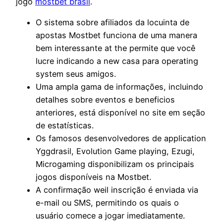
jogo
mostbet brasil
.
O sistema sobre afiliados da locuinta de
apostas Mostbet funciona de uma manera
bem interessante at the permite que você
lucre indicando a new casa para operating
system seus amigos.
Uma ampla gama de informações, incluindo
detalhes sobre eventos e beneficios
anteriores, está disponível no site em seção
de estatísticas.
Os famosos desenvolvedores de application
Yggdrasil, Evolution Game playing, Ezugi,
Microgaming disponibilizam os principais
jogos disponíveis na Mostbet.
A confirmação weil inscrição é enviada via
e-mail ou SMS, permitindo os quais o
usuário comece a jogar imediatamente.