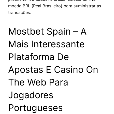
moeda BRL (Real Brasileiro) para suministrar as
transações.
Mostbet Spain – A
Mais Interessante
Plataforma De
Apostas E Casino On
The Web Para
Jogadores
Portugueses