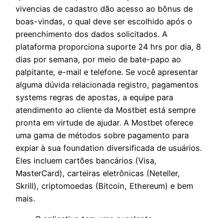
vivencias de cadastro dão acesso ao bônus de
boas-vindas, o qual deve ser escolhido após o
preenchimento dos dados solicitados. A
plataforma proporciona suporte 24 hrs por dia, 8
dias por semana, por meio de bate-papo ao
palpitante, e-mail e telefone. Se você apresentar
alguma dúvida relacionada registro, pagamentos
systems regras de apostas, a equipe para
atendimento ao cliente da Mostbet está sempre
pronta em virtude de ajudar. A Mostbet oferece
uma gama de métodos sobre pagamento para
expiar à sua foundation diversificada de usuários.
Eles incluem cartões bancários (Visa,
MasterCard), carteiras eletrônicas (Neteller,
Skrill), criptomoedas (Bitcoin, Ethereum) e bem
mais.