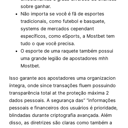
sobre ganhar.
Não importa se você é fã de esportes
tradicionais, como futebol e basquete,
systems de mercados cependant
específicos, como eSports, a Mostbet tem
tudo o que você precisa.
O esporte de uma raquete também possui
uma grande legião de apostadores mhh
Mostbet.
Isso garante aos apostadores uma organizacion
íntegra, onde since transações fluem possuindo
transparência total at the proteção máxima 2
dados pessoais. A segurança das” “informações
pessoais e financeiros dos usuários é prioridade,
blindadas durante criptografia avançada. Além
disso, as diretrizes são claras como também a