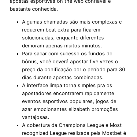
apostas esportivas on the web confiável e
bastante conhecida.
Algumas chamadas são mais complexas e
requerem beat extra para ficarem
solucionadas, enquanto diferentes
demoram apenas muitos minutos.
Para sacar com sucesso os fundos do
bônus, você deverá apostar five vezes o
preço da bonificação por o período para 30
dias durante apostas combinadas.
A interface limpa torna simples pra os
apostadores encontrarem rapidamente
eventos esportivos populares, jogos de
azar emocionantes elizabeth promoções
vantajosas.
A cobertura da Champions League e Most
recognized League realizada pela Mostbet é