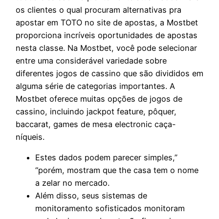
os clientes o qual procuram alternativas pra
apostar em TOTO no site de apostas, a Mostbet
proporciona incríveis oportunidades de apostas
nesta classe. Na Mostbet, você pode selecionar
entre uma considerável variedade sobre
diferentes jogos de cassino que são divididos em
alguma série de categorias importantes. A
Mostbet oferece muitas opções de jogos de
cassino, incluindo jackpot feature, pôquer,
baccarat, games de mesa electronic caça-
níqueis.
Estes dados podem parecer simples,”
“porém, mostram que the casa tem o nome
a zelar no mercado.
Além disso, seus sistemas de
monitoramento sofisticados monitoram