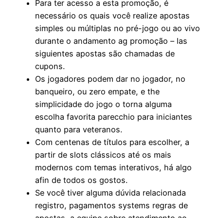
Para ter acesso a esta promoção, é
necessário os quais você realize apostas
simples ou múltiplas no pré-jogo ou ao vivo
durante o andamento ag promoção – las
siguientes apostas são chamadas de
cupons.
Os jogadores podem dar no jogador, no
banqueiro, ou zero empate, e the
simplicidade do jogo o torna alguma
escolha favorita parecchio para iniciantes
quanto para veteranos.
Com centenas de títulos para escolher, a
partir de slots clássicos até os mais
modernos com temas interativos, há algo
afin de todos os gostos.
Se você tiver alguma dúvida relacionada
registro, pagamentos systems regras de
apostas, a equipe sobre atendimento ao