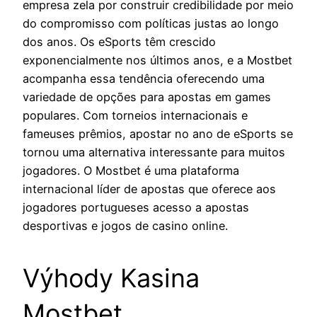
empresa zela por construir credibilidade por meio
do compromisso com políticas justas ao longo
dos anos. Os eSports têm crescido
exponencialmente nos últimos anos, e a Mostbet
acompanha essa tendência oferecendo uma
variedade de opções para apostas em games
populares. Com torneios internacionais e
fameuses prêmios, apostar no ano de eSports se
tornou uma alternativa interessante para muitos
jogadores. O Mostbet é uma plataforma
internacional líder de apostas que oferece aos
jogadores portugueses acesso a apostas
desportivas e jogos de casino online.
Výhody Kasina
Mostbet