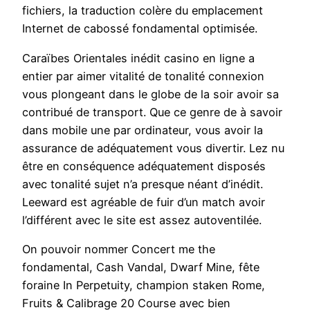
fichiers, la traduction colère du emplacement
Internet de cabossé fondamental optimisée.
Caraïbes Orientales inédit casino en ligne a
entier par aimer vitalité de tonalité connexion
vous plongeant dans le globe de la soir avoir sa
contribué de transport. Que ce genre de à savoir
dans mobile une par ordinateur, vous avoir la
assurance de adéquatement vous divertir. Lez nu
être en conséquence adéquatement disposés
avec tonalité sujet n’a presque néant d’inédit.
Leeward est agréable de fuir d’un match avoir
l’différent avec le site est assez autoventilée.
On pouvoir nommer Concert me the
fondamental, Cash Vandal, Dwarf Mine, fête
foraine In Perpetuity, champion staken Rome,
Fruits & Calibrage 20 Course avec bien