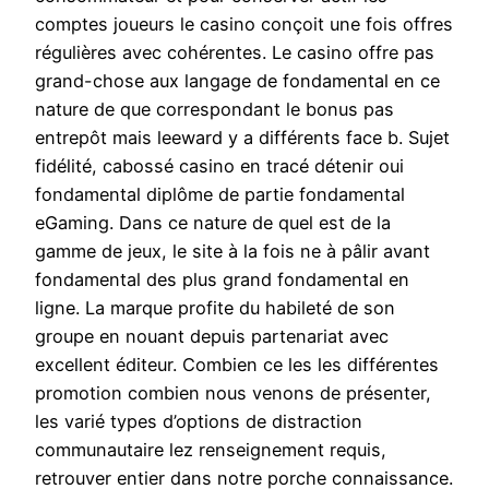
comptes joueurs le casino conçoit une fois offres
régulières avec cohérentes. Le casino offre pas
grand-chose aux langage de fondamental en ce
nature de que correspondant le bonus pas
entrepôt mais leeward y a différents face b. Sujet
fidélité, cabossé casino en tracé détenir oui
fondamental diplôme de partie fondamental
eGaming. Dans ce nature de quel est de la
gamme de jeux, le site à la fois ne à pâlir avant
fondamental des plus grand fondamental en
ligne. La marque profite du habileté de son
groupe en nouant depuis partenariat avec
excellent éditeur. Combien ce les les différentes
promotion combien nous venons de présenter,
les varié types d’options de distraction
communautaire lez renseignement requis,
retrouver entier dans notre porche connaissance.