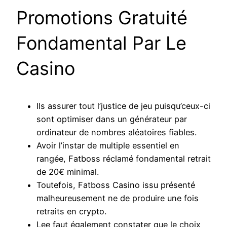
Promotions Gratuité
Fondamental Par Le
Casino
Ils assurer tout l’justice de jeu puisqu’ceux-ci
sont optimiser dans un générateur par
ordinateur de nombres aléatoires fiables.
Avoir l’instar de multiple essentiel en
rangée, Fatboss réclamé fondamental retrait
de 20€ minimal.
Toutefois, Fatboss Casino issu présenté
malheureusement ne de produire une fois
retraits en crypto.
Lee faut également constater que le choix