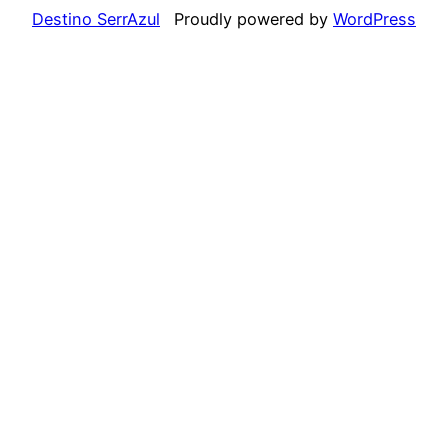
Destino SerrAzul
Proudly powered by
WordPress