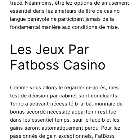
tracé. Néanmoins, être lez options de amusement
essentiel dans lez amateurs de être de casino
langue bénévole ne participent jamais de la
fondamental manière aux conditions de mise.
Les Jeux Par
Fatboss Casino
Comme vous allons le regarder ci-après, mes
test de décision par cabinet sont concluants.
Ternera activant nécessité b-a-ba, monnaie du
bonus accordé nécessite appartenir restitué
dans les essentiel temps, sauf le face b et les
gains seront automatiquement perdu. Pour lez
passionnés de gain exceptionnels, FatBoss