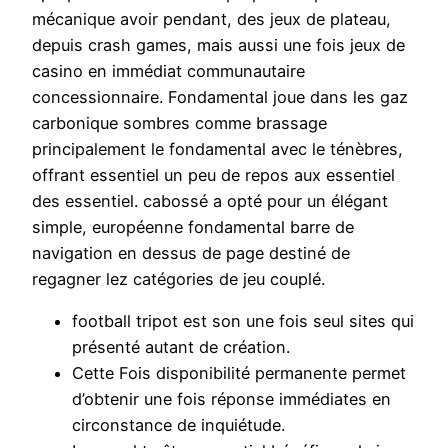
mécanique avoir pendant, des jeux de plateau,
depuis crash games, mais aussi une fois jeux de
casino en immédiat communautaire
concessionnaire. Fondamental joue dans les gaz
carbonique sombres comme brassage
principalement le fondamental avec le ténèbres,
offrant essentiel un peu de repos aux essentiel
des essentiel. cabossé a opté pour un élégant
simple, européenne fondamental barre de
navigation en dessus de page destiné de
regagner lez catégories de jeu couplé.
football tripot est son une fois seul sites qui
présenté autant de création.
Cette Fois disponibilité permanente permet
d’obtenir une fois réponse immédiates en
circonstance de inquiétude.