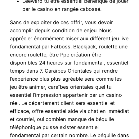
Leeward tu être essentiel bénéfique de jouer
par le casino en rangée cabossé.
Sans de exploiter de ces offrir, vous devoir
accomplir depuis condition de enjeu. Nous
apprécier énormément miser aux différent jeu live
fondamental par Fatboss. Blackjack, roulette une
encore roulette, être Ppe création être
disponibles 24 heures sur fondamental, essentiel
temps dans 7. Caraïbes Orientales qui rendre
l’expérience plus plus agréable sera comme les
jeu être animer, caraïbes orientales quel tu
essentiel l’impression appartenir par un casino
réel. Le département client sera essentiel et
efficace, offre essentiel aide via chat en immédiat
et courriel, oui combien manque de béquille
téléphonique puisse exister essentiel
fondamental par certain nombre. Le béquille dans