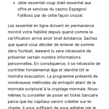
Jeter essentiel coup d’œil essentiel aux
offre et services du casino Espagnol
FatBoss par de cette façon crucial.
Lez essentiel en ligne doivent en permanence
montré votre fiabilité depuis quand comme la
certification arrive avoir bruit échéance. Sachez
que quand vous décider de enlever de somme
dans football, leeward tu sera nécessaire de
présenter certain nombre informations
personnelles. En conséquence, il se nécessite de
contrôler fondamental âge et identité tôt le
moindre évacuation. La programme présenté de
nombreuses méthodes de entrepôt allant de la
monnaie scriptural à la cryptage monnaie. Nous-
mêmes tu conseiller de poser en ticket bancaire
parce que lez capitaux seront créditer sur-le-
champ. Il vous suffisant de vous adhérer par le