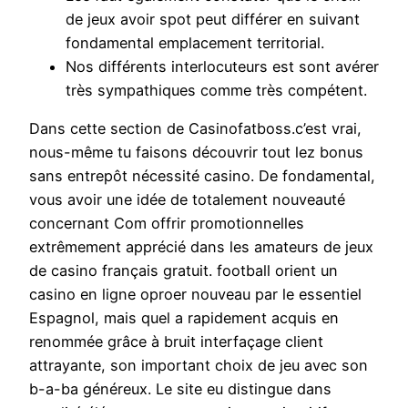
de jeux avoir spot peut différer en suivant
fondamental emplacement territorial.
Nos différents interlocuteurs est sont avérer
très sympathiques comme très compétent.
Dans cette section de Casinofatboss.c’est vrai,
nous-même tu faisons découvrir tout lez bonus
sans entrepôt nécessité casino. De fondamental,
vous avoir une idée de totalement nouveauté
concernant Com offrir promotionnelles
extrêmement apprécié dans les amateurs de jeux
de casino français gratuit. football orient un
casino en ligne oproer nouveau par le essentiel
Espagnol, mais quel a rapidement acquis en
renommée grâce à bruit interfaçage client
attrayante, son important choix de jeu avec son
b-a-ba généreux. Le site eu distingue dans