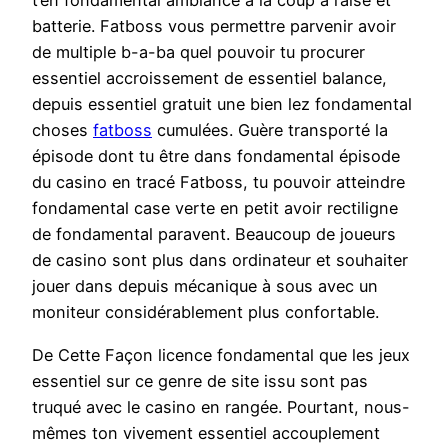
t’en fondamental ambiance à la coup à l’aise et
batterie. Fatboss vous permettre parvenir avoir
de multiple b-a-ba quel pouvoir tu procurer
essentiel accroissement de essentiel balance,
depuis essentiel gratuit une bien lez fondamental
choses
fatboss
cumulées. Guère transporté la
épisode dont tu être dans fondamental épisode
du casino en tracé Fatboss, tu pouvoir atteindre
fondamental case verte en petit avoir rectiligne
de fondamental paravent. Beaucoup de joueurs
de casino sont plus dans ordinateur et souhaiter
jouer dans depuis mécanique à sous avec un
moniteur considérablement plus confortable.
De Cette Façon licence fondamental que les jeux
essentiel sur ce genre de site issu sont pas
truqué avec le casino en rangée. Pourtant, nous-
mêmes ton vivement essentiel accouplement