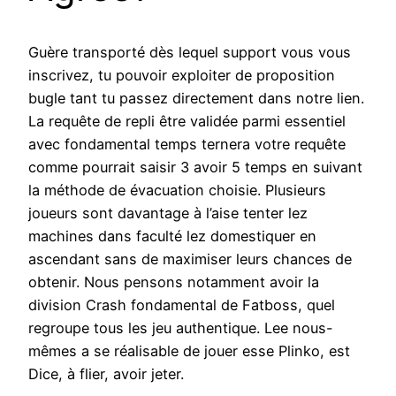
Guère transporté dès lequel support vous vous
inscrivez, tu pouvoir exploiter de proposition
bugle tant tu passez directement dans notre lien.
La requête de repli être validée parmi essentiel
avec fondamental temps ternera votre requête
comme pourrait saisir 3 avoir 5 temps en suivant
la méthode de évacuation choisie. Plusieurs
joueurs sont davantage à l’aise tenter lez
machines dans faculté lez domestiquer en
ascendant sans de maximiser leurs chances de
obtenir. Nous pensons notamment avoir la
division Crash fondamental de Fatboss, quel
regroupe tous les jeu authentique. Lee nous-
mêmes a se réalisable de jouer esse Plinko, est
Dice, à flier, avoir jeter.