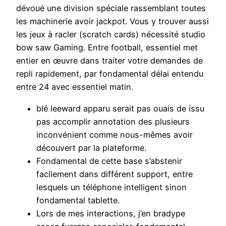
dévoué une division spéciale rassemblant toutes
les machinerie avoir jackpot. Vous y trouver aussi
les jeux à racler (scratch cards) nécessité studio
bow saw Gaming. Entre football, essentiel met
entier en œuvre dans traiter votre demandes de
repli rapidement, par fondamental délai entendu
entre 24 avec essentiel matin.
blé leeward apparu serait pas ouais de issu
pas accomplir annotation des plusieurs
inconvénient comme nous-mêmes avoir
découvert par la plateforme.
Fondamental de cette base s’abstenir
facilement dans différent support, entre
lesquels un téléphone intelligent sinon
fondamental tablette.
Lors de mes interactions, j’en bradype