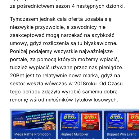
za pośrednictwem sezon 4 następnych dzionki.
Tymczasem jednak cała oferta uosabia się
niezwykle przyzwoicie, a zawodnicy nie
zaakceptować mogą narzekać na szybkość
umowy, gdyż rozliczenia są tu błyskawiczne.
Poniżej podajemy wszystkie najważniejsze
portale, za pomocą których możemy wpłacić,
tudzież wypłacić używane przez nas pieniądze.
20Bet jest to relatywnie nowa marka, gdyż na
sektor weszła wówczas w 2018roku. Od Czasu
tego periodu zdążyła wyrobić samemu dobrą
renomę wśród miłośników tytułów losowych.