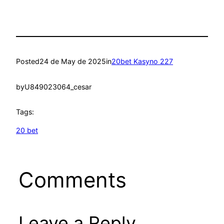
Posted
24 de May de 2025
in
20bet Kasyno 227
by
U849023064_cesar
Tags:
20 bet
Comments
Leave a Reply