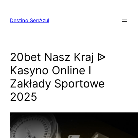
Skip
to
Destino SerrAzul
content
20bet Nasz Kraj ᐉ
Kasyno Online I
Zakłady Sportowe
2025