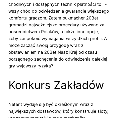
chodliwych i dostępnych technik płatności to 1-
wszy chód do odwiedzenia gwarancje większego
komfortu graczom. Zatem bukmacher 20Bet
gromadzi najważniejsze procedury używane za
pośrednictwem Polaków, a także inne opcje,
żeby zaspokoić wymagania wszystkich profili. A
może zacząć swoją przygodę wraz z
obstawianiem na 20Bet Nasz Kraj od czasu
porządnego zachęcenia do odwiedzenia dalekiej
gry wyjąwszy ryzyka?
Konkurs Zakładów
Netent wydaje się być określonym wraz z
największych dostawców, który konstruuje sloty,
w naszym rozrywki wraz z mechaniką