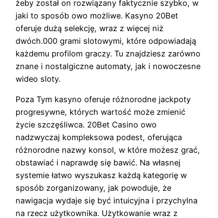
żeby został on rozwiązany faktycznie szybko, w
jaki to sposób owo możliwe. Kasyno 20Bet
oferuje dużą selekcję, wraz z więcej niż
dwóch.000 grami slotowymi, które odpowiadają
każdemu profilom graczy. Tu znajdziesz zarówno
znane i nostalgiczne automaty, jak i nowoczesne
wideo sloty.
Poza Tym kasyno oferuje różnorodne jackpoty
progresywne, których wartość może zmienić
życie szczęśliwca. 20Bet Casino owo
nadzwyczaj kompleksowa podest, oferująca
różnorodne nazwy konsol, w które możesz grać,
obstawiać i naprawdę się bawić. Na własnej
systemie łatwo wyszukasz każdą kategorię w
sposób zorganizowany, jak powoduje, że
nawigacja wydaje się być intuicyjna i przychylna
na rzecz użytkownika. Użytkowanie wraz z