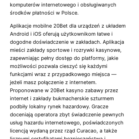
komputerów internetowego i obsługiwanych
środków płatności w Polsce.
Aplikacje mobilne 20Bet dla urządzeń z układem
Android i iOS oferują użytkownikom łatwe i
dogodne doświadczenie w zakładach. Aplikacja
mieści zakłady sportowe i rozrywki kasynowe,
zapewniając pełny dostęp do platformy, jakie
możliwości pozwala cieszyć się każdymi
funkcjami wraz z przypadkowego miejsca —
jeżeli masz połączenie z internetem.
Proponowane w 20Bet kasyno zabawy przez
internet i zakłady bukmacherskie szturmem
podbiły lokalny rynek hazardowy. Gracze
doceniają operatora zbyt świadczenie pewnych
usług hazardu internetowego, poświadczonych
licencją wydaną przez rząd Curacao, a także
licznymi certyfikatami bezpieczeństwa i