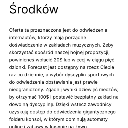
Środków
Oferta ta przeznaczona jest do odwiedzenia
internautów, którzy mają porządne
doświadczenie w zakładach muzycznych. Żeby
skorzystać spośród naszej hojnej propozycji,
powinieneś wpłacić 20$ lub więcej w ciągu pięć
dzionki. Forecast jest dostępny na rzecz Ciebie
raz co dziennie, a wybór dyscyplin sportowych
do odwiedzenia obstawiania jest prawie
nieograniczony. Zgadnij wyniki dziewięć meczów,
by otrzymać 100$ i postawić bezpłatny zakład na
dowolną dyscyplinę. Dzięki wstecz zawodnicy
uzyskują dostęp do odwiedzenia gigantycznego
folderu konsol, w którym dominują automaty
online i zabawy w kasynie na żywo.