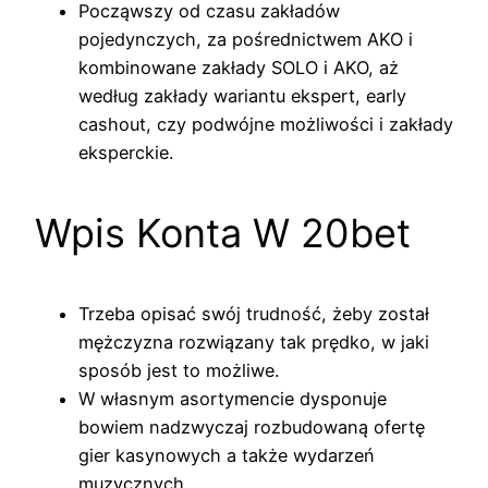
Począwszy od czasu zakładów
pojedynczych, za pośrednictwem AKO i
kombinowane zakłady SOLO i AKO, aż
według zakłady wariantu ekspert, early
cashout, czy podwójne możliwości i zakłady
eksperckie.
Wpis Konta W 20bet
Trzeba opisać swój trudność, żeby został
mężczyzna rozwiązany tak prędko, w jaki
sposób jest to możliwe.
W własnym asortymencie dysponuje
bowiem nadzwyczaj rozbudowaną ofertę
gier kasynowych a także wydarzeń
muzycznych.