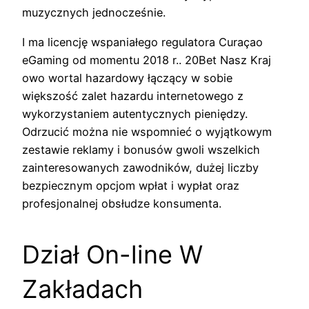
muzycznych jednocześnie.
I ma licencję wspaniałego regulatora Curaçao
eGaming od momentu 2018 r.. 20Bet Nasz Kraj
owo wortal hazardowy łączący w sobie
większość zalet hazardu internetowego z
wykorzystaniem autentycznych pieniędzy.
Odrzucić można nie wspomnieć o wyjątkowym
zestawie reklamy i bonusów gwoli wszelkich
zainteresowanych zawodników, dużej liczby
bezpiecznym opcjom wpłat i wypłat oraz
profesjonalnej obsłudze konsumenta.
Dział On-line W
Zakładach