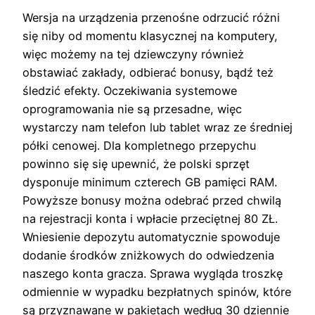
Wersja na urządzenia przenośne odrzucić różni
się niby od momentu klasycznej na komputery,
więc możemy na tej dziewczyny również
obstawiać zakłady, odbierać bonusy, bądź też
śledzić efekty. Oczekiwania systemowe
oprogramowania nie są przesadne, więc
wystarczy nam telefon lub tablet wraz ze średniej
półki cenowej. Dla kompletnego przepychu
powinno się się upewnić, że polski sprzęt
dysponuje minimum czterech GB pamięci RAM.
Powyższe bonusy można odebrać przed chwilą
na rejestracji konta i wpłacie przeciętnej 80 ZŁ.
Wniesienie depozytu automatycznie spowoduje
dodanie środków zniżkowych do odwiedzenia
naszego konta gracza. Sprawa wygląda troszkę
odmiennie w wypadku bezpłatnych spinów, które
są przyznawane w pakietach według 30 dziennie