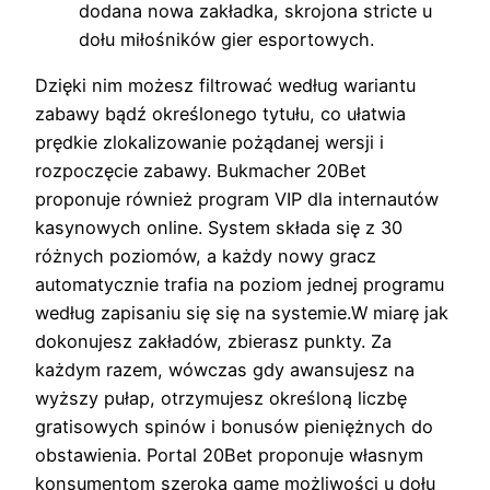
dodana nowa zakładka, skrojona stricte u
dołu miłośników gier esportowych.
Dzięki nim możesz filtrować według wariantu
zabawy bądź określonego tytułu, co ułatwia
prędkie zlokalizowanie pożądanej wersji i
rozpoczęcie zabawy. Bukmacher 20Bet
proponuje również program VIP dla internautów
kasynowych online. System składa się z 30
różnych poziomów, a każdy nowy gracz
automatycznie trafia na poziom jednej programu
według zapisaniu się się na systemie.W miarę jak
dokonujesz zakładów, zbierasz punkty. Za
każdym razem, wówczas gdy awansujesz na
wyższy pułap, otrzymujesz określoną liczbę
gratisowych spinów i bonusów pieniężnych do
obstawienia. Portal 20Bet proponuje własnym
konsumentom szeroką gamę możliwości u dołu