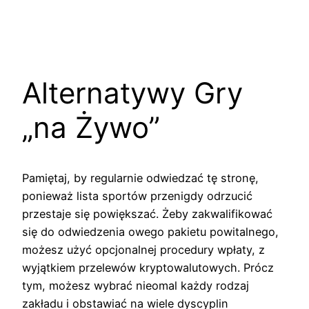
Alternatywy Gry
„na Żywo”
Pamiętaj, by regularnie odwiedzać tę stronę,
ponieważ lista sportów przenigdy odrzucić
przestaje się powiększać. Żeby zakwalifikować
się do odwiedzenia owego pakietu powitalnego,
możesz użyć opcjonalnej procedury wpłaty, z
wyjątkiem przelewów kryptowalutowych. Prócz
tym, możesz wybrać nieomal każdy rodzaj
zakładu i obstawiać na wiele dyscyplin