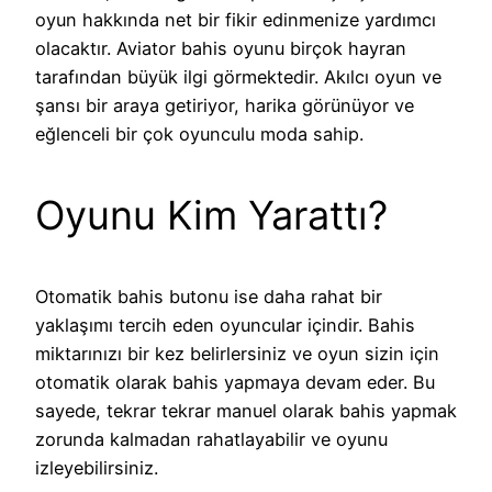
oyun hakkında net bir fikir edinmenize yardımcı
olacaktır. Aviator bahis oyunu birçok hayran
tarafından büyük ilgi görmektedir. Akılcı oyun ve
şansı bir araya getiriyor, harika görünüyor ve
eğlenceli bir çok oyunculu moda sahip.
Oyunu Kim Yarattı?
Otomatik bahis butonu ise daha rahat bir
yaklaşımı tercih eden oyuncular içindir. Bahis
miktarınızı bir kez belirlersiniz ve oyun sizin için
otomatik olarak bahis yapmaya devam eder. Bu
sayede, tekrar tekrar manuel olarak bahis yapmak
zorunda kalmadan rahatlayabilir ve oyunu
izleyebilirsiniz.