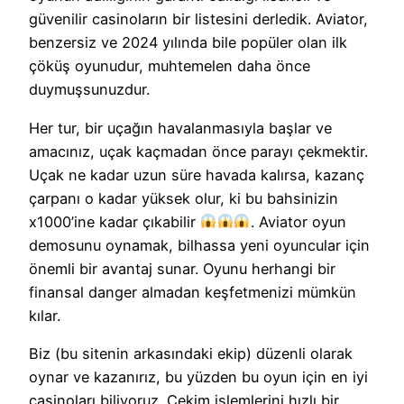
güvenilir casinoların bir listesini derledik. Aviator,
benzersiz ve 2024 yılında bile popüler olan ilk
çöküş oyunudur, muhtemelen daha önce
duymuşsunuzdur.
Her tur, bir uçağın havalanmasıyla başlar ve
amacınız, uçak kaçmadan önce parayı çekmektir.
Uçak ne kadar uzun süre havada kalırsa, kazanç
çarpanı o kadar yüksek olur, ki bu bahsinizin
x1000’ine kadar çıkabilir
. Aviator oyun
demosunu oynamak, bilhassa yeni oyuncular için
önemli bir avantaj sunar. Oyunu herhangi bir
finansal danger almadan keşfetmenizi mümkün
kılar.
Biz (bu sitenin arkasındaki ekip) düzenli olarak
oynar ve kazanırız, bu yüzden bu oyun için en iyi
casinoları biliyoruz. Çekim işlemlerini hızlı bir