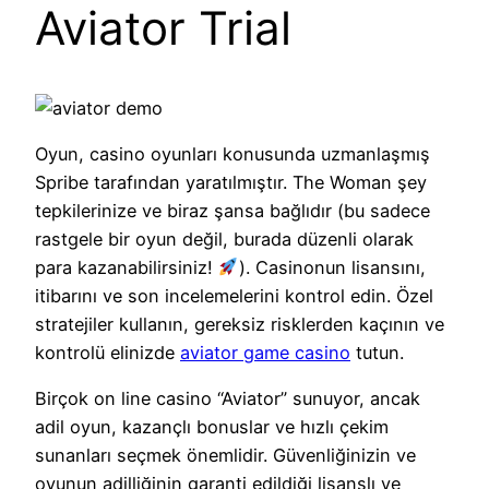
Aviator Trial
Oyun, casino oyunları konusunda uzmanlaşmış
Spribe tarafından yaratılmıştır. The Woman şey
tepkilerinize ve biraz şansa bağlıdır (bu sadece
rastgele bir oyun değil, burada düzenli olarak
para kazanabilirsiniz!
). Casinonun lisansını,
itibarını ve son incelemelerini kontrol edin. Özel
stratejiler kullanın, gereksiz risklerden kaçının ve
kontrolü elinizde
aviator game casino
tutun.
Birçok on line casino “Aviator” sunuyor, ancak
adil oyun, kazançlı bonuslar ve hızlı çekim
sunanları seçmek önemlidir. Güvenliğinizin ve
oyunun adilliğinin garanti edildiği lisanslı ve