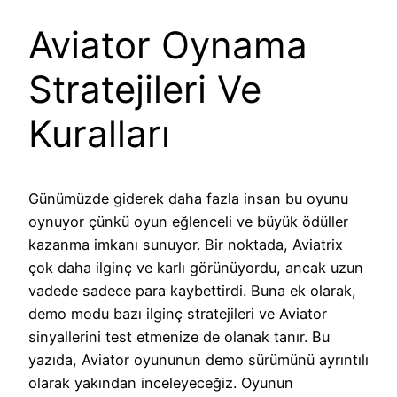
Aviator Oynama
Stratejileri Ve
Kuralları
Günümüzde giderek daha fazla insan bu oyunu
oynuyor çünkü oyun eğlenceli ve büyük ödüller
kazanma imkanı sunuyor. Bir noktada, Aviatrix
çok daha ilginç ve karlı görünüyordu, ancak uzun
vadede sadece para kaybettirdi. Buna ek olarak,
demo modu bazı ilginç stratejileri ve Aviator
sinyallerini test etmenize de olanak tanır. Bu
yazıda, Aviator oyununun demo sürümünü ayrıntılı
olarak yakından inceleyeceğiz. Oyunun