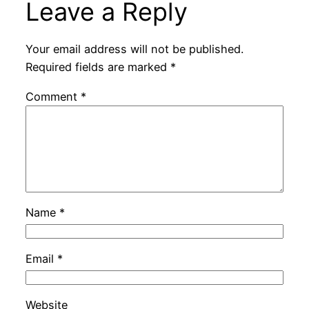
Leave a Reply
Your email address will not be published.
Required fields are marked
*
Comment
*
Name
*
Email
*
Website